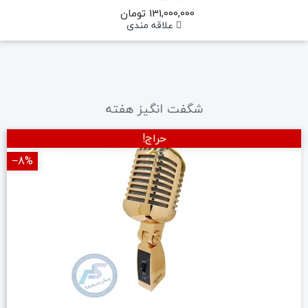
131,000,000 تومان
علاقه مندی
شگفت انگیز هفته
حراج!
‎−8%