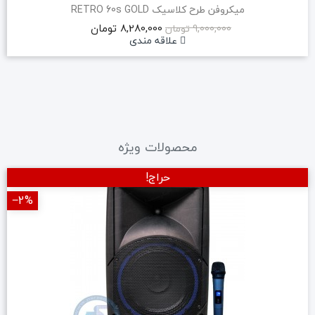
میکروفن طرح کلاسیک RETRO 60s GOLD
8,280,000 تومان
9,000,000 تومان
علاقه مندی
محصولات ویژه
حراج!
‎−2%