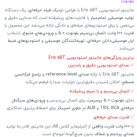
بلوتوث
مانیتور استودیویی Eris 5BT با طراحی
نزدیک فیلد حرفه‌ای
، یک دستگاه
تولید موسیقی تمام‌عیار
با قابلیت‌های پیشرفته است که صدایی دقیق و
بی‌نقص را برای استودیوهای حرفه‌ای و خانگی ارائه می‌دهد. این محصول با
قدرت 100 وات
،
اتصال بی‌سیم بلوتوث 5.0
و
ورودی‌های متنوع
، انتخاب
اول
موسیقی‌دانان حرفه‌ای، تهیه‌کنندگان موسیقی
و
استودیوهای ضبط
می‌باشد.
برترین ویژگی‌های مانیتور استودیویی Eris 5BT
✅ صدای استودیویی دقیق و راستین
مانیتور Eris 5BT با ارائه
صدای reference-level
و
پاسخ فرکانسی
مسطح
، امکان شنیدن دقیق‌ترین جزئیات صدا را فراهم می‌کند.
✅ اتصال بی‌سیم و با سیم پیشرفته
دارای
بلوتوث 5.0 پرسرعت
برای اتصال بی‌دردسر و
ورودی‌های سیگنال
حرفه‌ای TRS
RCA
،
و
AUX در جلوی اسپیکر
برای انعطاف‌پذیری حداکثری.
✅ قدرت صدای حرفه‌ای
با
100 وات قدرت واقعی
از آمپلیفایر کلاس AB، این مانیتور قادر به تولید
صدای پرحجم و شفاف
بدون هیچ‌گونه اعوجاج است.