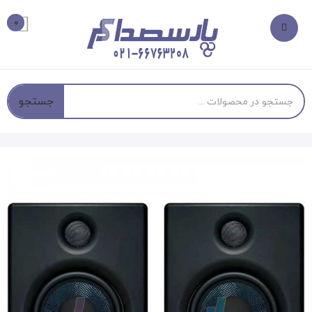
0
جستجو