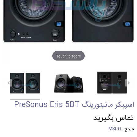
Touch to zoom
اسپیکر مانیتورینگ PreSonus Eris 5BT
تماس بگیرید
مرجع:
MSP61