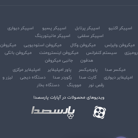
اسپیکر اکتیو
اسپیکر پرتابل
اسپیکر پسیو
اسپیکر دیواری
اسپیکر سقفی
اسپیکر مانیتورینگ
میکروفن وایرلس
میکروفن وکال
میکروفن استودیویی
میکروفن
رومیزی
سیستم کنفرانس
میکروفن اینسترومنت
میکروفن بانکی
هدفون
جانبی میکروفن
میکسر صدا
پاورمیکسر
پاور امپلیفایر
امپلیفایر مرکزی
امپلیفایر دیواری
کارت صدا
رکوردر صدا
دستگاه دیجی
لیزر و
رقص نور
مووینگ
دستگاه بخار
ویدیوهای محصولات در آپارات پارسصدا