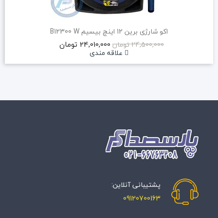
اکو شارژی برین 12 اینچ بیسیم B12300 W
24,010,000 تومان
24,500,000 تومان
علاقه مندی
پشتیبانی آنلاین:
09120700163