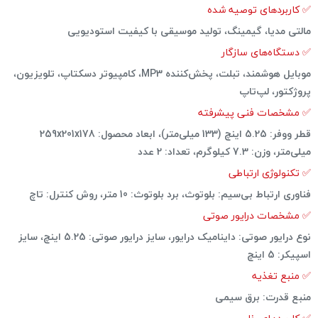
✅ کاربردهای توصیه شده
مالتی مدیا
،
گیمینگ
،
تولید موسیقی با کیفیت استودیویی
✅ دستگاه‌های سازگار
موبایل هوشمند
،
تبلت
،
پخش‌کننده MP3
،
کامپیوتر دسکتاپ
،
تلویزیون
،
پروژکتور
،
لپ‌تاپ
✅ مشخصات فنی پیشرفته
قطر ووفر: 5.25 اینچ (133 میلی‌متر)
،
ابعاد محصول: 259x201x178
میلی‌متر
،
وزن: 7.3 کیلوگرم
،
تعداد: 2 عدد
✅ تکنولوژی ارتباطی
فناوری ارتباط بی‌سیم: بلوتوث
،
برد بلوتوث: 10 متر
،
روش کنترل: تاچ
✅ مشخصات درایور صوتی
نوع درایور صوتی: داینامیک درایور
،
سایز درایور صوتی: 5.25 اینچ
،
سایز
اسپیکر: 5 اینچ
✅ منبع تغذیه
منبع قدرت: برق سیمی