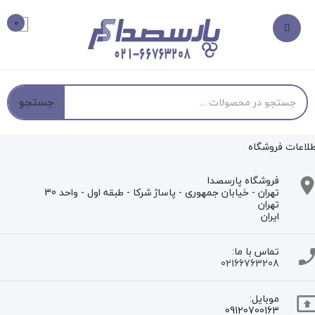
0
جستجو
طلاعات فروشگاه
فروشگاه پارسصدا
تهران - خیابان جمهوری - پاساژ شرکا - طبقه اول - واحد 30
تهران
ایران
تماس با ما:
02166763208
موبایل:
09120700163