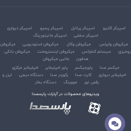
اسپیکر اکتیو
اسپیکر پرتابل
اسپیکر پسیو
اسپیکر دیواری
اسپیکر سقفی
اسپیکر مانیتورینگ
میکروفن وایرلس
میکروفن وکال
میکروفن استودیویی
میکروفن
رومیزی
سیستم کنفرانس
میکروفن اینسترومنت
میکروفن بانکی
هدفون
جانبی میکروفن
میکسر صدا
پاورمیکسر
پاور امپلیفایر
امپلیفایر مرکزی
امپلیفایر دیواری
کارت صدا
رکوردر صدا
دستگاه دیجی
لیزر و
رقص نور
مووینگ
دستگاه بخار
ویدیوهای محصولات در آپارات پارسصدا