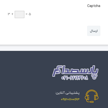
Captcha
3
+
=
5
پشتیبانی آنلاین:
09120700163