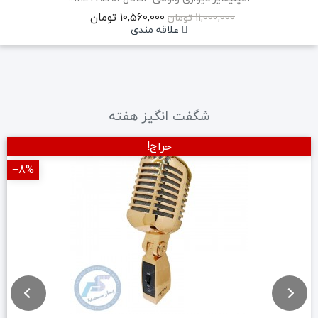
10,560,000 تومان
11,000,000 تومان
علاقه مندی
شگفت انگیز هفته
حراج!
‎−8%