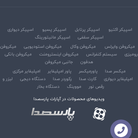
اسپیکر اکتیو
اسپیکر پرتابل
اسپیکر پسیو
اسپیکر دیواری
اسپیکر سقفی
اسپیکر مانیتورینگ
میکروفن وایرلس
میکروفن وکال
میکروفن استودیویی
میکروفن
رومیزی
سیستم کنفرانس
میکروفن اینسترومنت
میکروفن بانکی
هدفون
جانبی میکروفن
میکسر صدا
پاورمیکسر
پاور امپلیفایر
امپلیفایر مرکزی
امپلیفایر دیواری
کارت صدا
رکوردر صدا
دستگاه دیجی
لیزر و
رقص نور
مووینگ
دستگاه بخار
ویدیوهای محصولات در آپارات پارسصدا