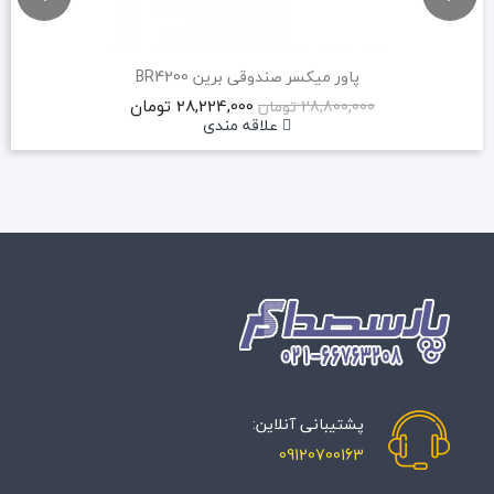
پاور میکسر صندوقی برین BR4200
28,224,000 تومان
28,800,000 تومان
علاقه مندی
پشتیبانی آنلاین:
09120700163