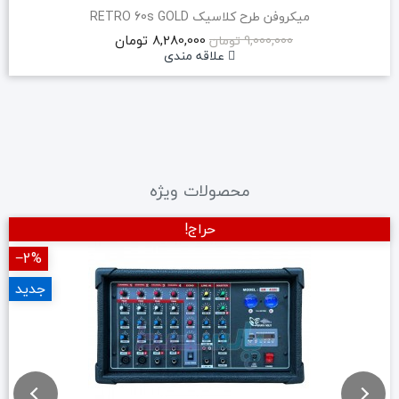
میکروفن طرح کلاسیک RETRO 60s GOLD
8,280,000 تومان
9,000,000 تومان
علاقه مندی
محصولات ویژه
حراج!
‎−2%
جدید