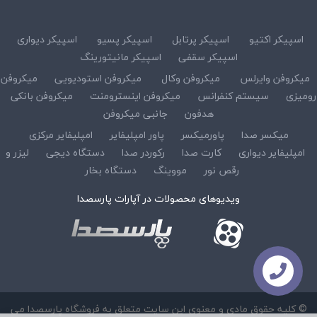
اسپیکر اکتیو
اسپیکر پرتابل
اسپیکر پسیو
اسپیکر دیواری
اسپیکر سقفی
اسپیکر مانیتورینگ
میکروفن وایرلس
میکروفن وکال
میکروفن استودیویی
میکروفن
رومیزی
سیستم کنفرانس
میکروفن اینسترومنت
میکروفن بانکی
هدفون
جانبی میکروفن
میکسر صدا
پاورمیکسر
پاور امپلیفایر
امپلیفایر مرکزی
امپلیفایر دیواری
کارت صدا
رکوردر صدا
دستگاه دیجی
لیزر و
رقص نور
مووینگ
دستگاه بخار
ویدیوهای محصولات در آپارات پارسصدا
© کلیه حقوق مادی و معنوی این سایت متعلق به فروشگاه پارسصدا می