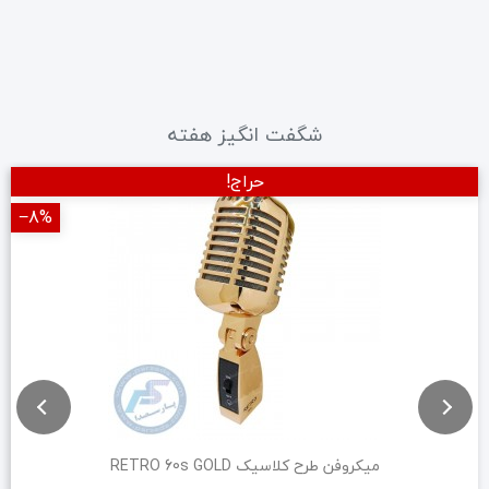
شگفت انگیز هفته
حراج!
‎−8%
میکروفن طرح کلاسیک RETRO 60s GOLD