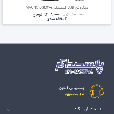
میکروفن USB گیمینگ MAONO DGM20s
9,408,000 تومان
9,600,000 تومان
علاقه مندی
پشتیبانی آنلاین:
09120700163
اطلاعات فروشگاه
