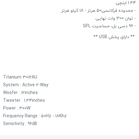
1.34 اینچی
- محدوده فرکانسی50 هرتز - 18 کیلو هرتز
- توان 300 وات نهایی
- 96 دسی بل، حساسیت SPL
** دارای پخش USB **
Titanium 3012AU
System : Active 2-Way
Woofer : 12inches
Tweeter : 1.34inches
Power : 300W
Frequency Range : 50Hz - 18Khz
Sensitivity : 96dB