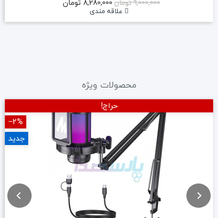
8,280,000 تومان
9,000,000 تومان
علاقه مندی
محصولات ویژه
حراج!
‎−2%
جدید