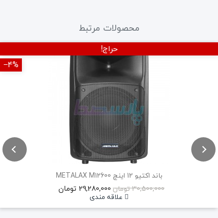
محصولات مرتبط
حراج!
‎−4%
باند اکتیو 12 اینچ METALAX M12600
29,280,000 تومان
30,500,000 تومان
علاقه مندی