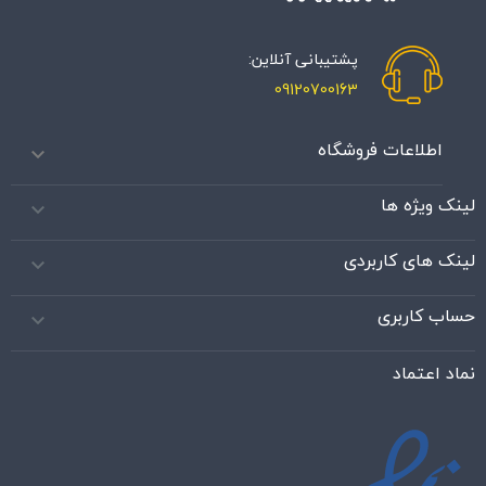
پشتیبانی آنلاین:
09120700163
اطلاعات فروشگاه

لینک ویژه ها

لینک های کاربردی

حساب کاربری

نماد اعتماد