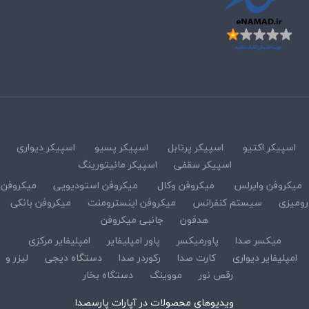
اسپیکر اکتیو
اسپیکر پرتابل
اسپیکر پسیو
اسپیکر دیواری
اسپیکر سقفی
اسپیکر مانیتورینگ
میکروفن وایرلس
میکروفن وکال
میکروفن استودیویی
میکروفن
رومیزی
سیستم کنفرانس
میکروفن اینسترومنت
میکروفن بانکی
هدفون
جانبی میکروفن
میکسر صدا
پاورمیکسر
پاور امپلیفایر
امپلیفایر مرکزی
امپلیفایر دیواری
کارت صدا
رکوردر صدا
دستگاه دیجی
لیزر و
رقص نور
مووینگ
دستگاه بخار
ویدیوهای محصولات در آپارات پارسصدا