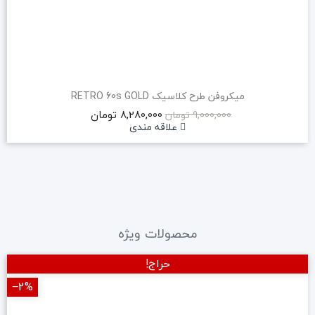
میکروفن طرح کلاسیک RETRO 60s GOLD
8,280,000 تومان
9,000,000 تومان
علاقه مندی
محصولات ویژه
حراج!
‎−2%