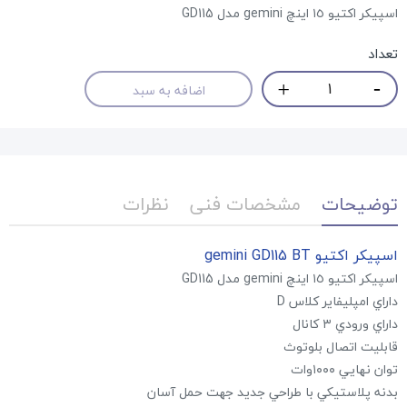
اسپيكر اكتيو ١٥ اينچ gemini مدل GD115
تعداد
اضافه به سبد
توضیحات
مشخصات فنی
نظرات
اسپيكر اكتيو gemini GD115 BT
اسپيكر اكتيو ١٥ اينچ gemini مدل GD115
داراي امپليفاير كلاس D
داراي ورودي ٣ كانال
قابليت اتصال بلوتوث
توان نهايي ١٠٠٠وات
بدنه پلاستيكي با طراحي جديد جهت حمل آسان