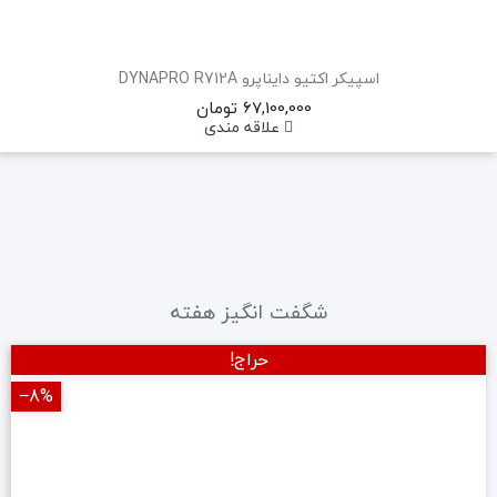
اسپیکر اکتیو دایناپرو DYNAPRO R712A
67,100,000 تومان
علاقه مندی
شگفت انگیز هفته
حراج!
‎−8%