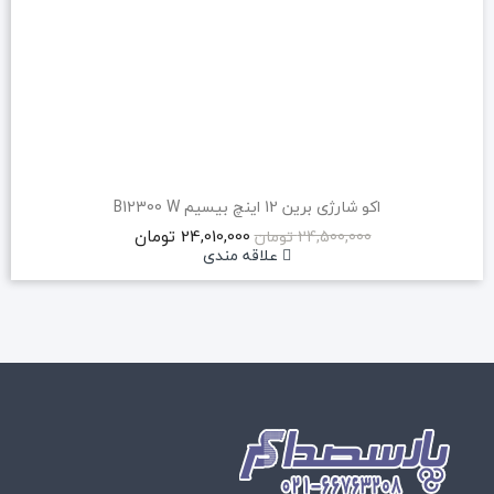
اکو شارژی برین 12 اینچ بیسیم B12300 W
24,010,000 تومان
24,500,000 تومان
علاقه مندی