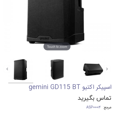
Touch to zoom
اسپيكر اكتيو gemini GD115 BT
تماس بگیرید
مرجع:
ASP0004