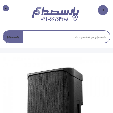
0
جستجو