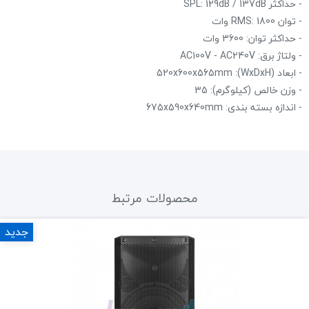
- حداکثر SPL: 129dB / 137dB
- توان RMS: 1800 وات
- حداکثر توان: 3600 وات
- ولتاژ برق: AC100V - AC240V
- ابعاد (WxDxH): 520x600x565mm
- وزن خالص (کیلوگرم): 35
- اندازه بسته بندی: 675x590x640mm
محصولات مرتبط
جدید