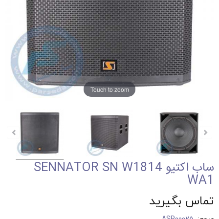
Touch to zoom
ساب اکتیو SENNATOR SN W1814
WA1
تماس بگیرید
مرجع:
ASP00025