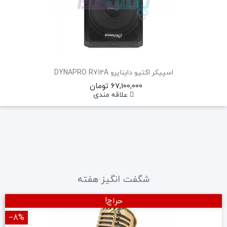
اسپیکر اکتیو دایناپرو DYNAPRO R712A
67,100,000 تومان
علاقه مندی
شگفت انگیز هفته
حراج!
‎−8%