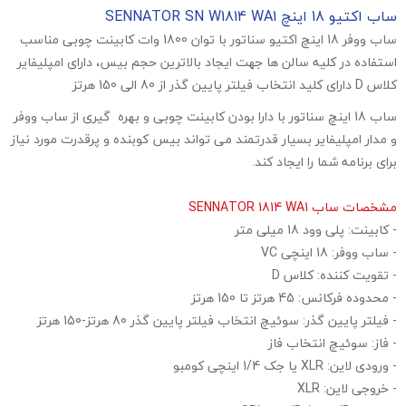
ساب اکتیو 18 اینچ SENNATOR SN W1814 WA1
ساب ووفر 18 اینچ اکتیو سناتور با توان 1800 وات کابینت چوبی مناسب
استفاده در کلیه سالن ها جهت ایجاد بالاترین حجم بیس، دارای امپلیفایر
کلاس D دارای کلید انتخاب فیلتر پایین گذر از 80 الی 150 هرتز
ساب 18 اینچ سناتور با دارا بودن کابینت چوبی و بهره گیری از ساب ووفر
و مدار امپلیفایر بسیار قدرتمند می تواند بیس کوبنده و پرقدرت مورد نیاز
برای برنامه شما را ایجاد کند.
مشخصات ساب SENNATOR 1814 WA1
- کابینت: پلی وود 18 میلی متر
- ساب ووفر: 18 اینچی VC
- تقویت کننده: کلاس D
- محدوده فرکانس: 45 هرتز تا 150 هرتز
- فیلتر پایین گذر: سوئیچ انتخاب فیلتر پایین گذر 80 هرتز-150 هرتز
- فاز: سوئیچ انتخاب فاز
- ورودی لاین: XLR یا جک 1/4 اینچی کومبو
- خروجی لاین: XLR