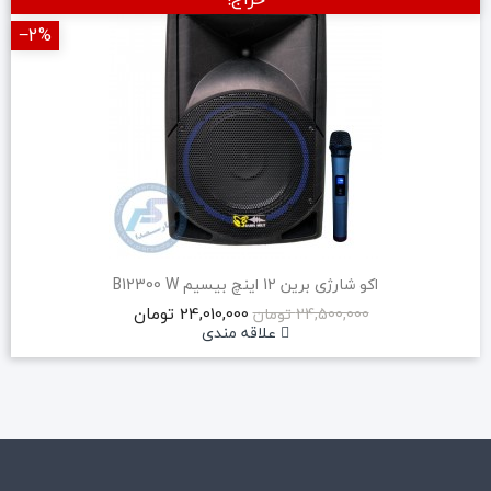
‎−2%
اکو شارژی برین 12 اینچ بیسیم B12300 W
24,010,000 تومان
24,500,000 تومان
علاقه مندی