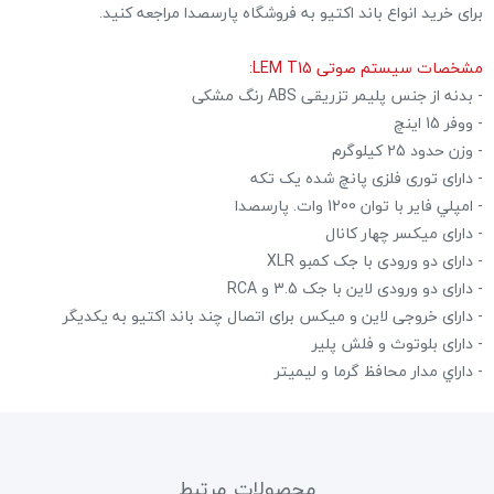
برای خرید انواع باند اکتیو به فروشگاه پارسصدا مراجعه کنید.
مشخصات سیستم صوتی LEM T15:
- بدنه از جنس پلیمر تزریقی ABS رنگ مشکی
- ووفر 15 اینچ
- وزن حدود 25 کیلوگرم
- دارای توری فلزی پانچ شده یک تکه
- امپلي فاير با توان 1200 وات. پارسصدا
- دارای میکسر چهار کانال
- دارای دو ورودی با جک کمبو XLR
- دارای دو ورودی لاین با جک 3.5 و RCA
- دارای خروجی لاین و میکس برای اتصال چند باند اکتیو به یکدیگر
- دارای بلوتوث و فلش پلیر
- داراي مدار محافظ گرما و ليميتر
محصولات مرتبط