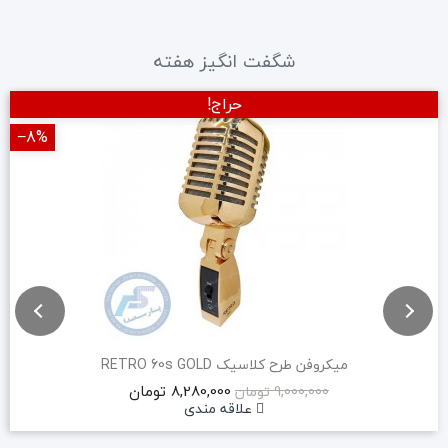
شگفت انگیز هفته
حراج!
‎−8%
میکروفن طرح کلاسیک RETRO 60s GOLD
8,280,000 تومان
9,000,000 تومان
علاقه مندی