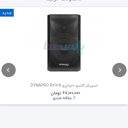
جدید
اسپیکر اکتیو دایناپرو DYNAPRO R712A
67,100,000 تومان
علاقه مندی