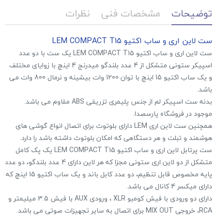
توضیحات
مشخصات فنی
نظرات
ست لاین اری و ساب اکتیو LEM COMPACT T15
ست لاین اری و ساب اکتیو LEM COMPACT T15 یک ست با دو عدد
اسپیکر ستونی متشکل از 4 عدد بلندگو میدرنج 4 اینچ با زوایای مختلف
و یک ساب اکتیو 15 اینچ با توان 1200 وات بیشینه و نرمال 800 وات می
باشد.
بدنه ست اسپیکر لم از جنس پلیمری تزریقی ABS مقاوم می باشد.
موجود در فروشگاه پارسصدا.
همچنین ست لاین اری LEM دارای بلوتوث برای اتصال انواع گوشی های
هوشمند و تبلت و هر دستگاهی که امکان بلوتوث داشته باشد را دارد.
ست پرتابل لاین اری و ساب اکتیو LEM COMPACT T15 یک پک کامل
متشکل از دو لاین اری ستونی مجزا که هر لاین دارای 4 عدد بلندگو، دو عدد
پایه مخصوص قابل تنظیم، دو عدد کابل باند و یک ساب اکتیو 15 اینچ که
دارای میکسر 4 کانال می باشد.
دارای دو ورودی با فیش کومبو XLR ، ورودی AUX با فیش 3.5 میلیمتر و
RCA، خروجی MIX OUT برای اتصال به سایر تجهیزات صوتی می باشد.