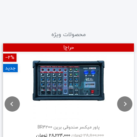
محصولات ویژه
حراج!
‎−2%
جدید
پاور میکسر صندوقی برین BR4200
28,224,000 تومان
28,800,000 تومان