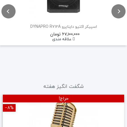
اسپیکر اکتیو دایناپرو DYNAPRO R712A
67,100,000 تومان
علاقه مندی
شگفت انگیز هفته
حراج!
‎−8%