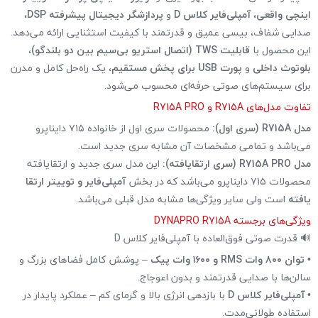
اینچی واقعی
،
آمپلی‌فایر کلاس D
و
پردازشگر دیجیتال پیشرفته DSP
،
صدایی شفاف، بیسی عمیق و قدرتمند با کیفیت استثنایی ارائه می‌دهد.
این محصول با
قابلیت TWS (اتصال استریو بی‌سیم بین دو بلندگو)
،
بلوتوث داخلی
و
پورت USB برای پخش مستقیم
، یک راه‌حل کامل و مدرن
برای سیستم‌های صوتی حرفه‌ای محسوب می‌شود.
تفاوت مدل‌های R715A و R715A PRO
مدل R715A (سری اول):
محصولات سری اول از خانواده ۷۱۵ دایناپرو
می‌باشد و تمامی مشخصات آن مشابه سری جدید است.
مدل R715A PRO (سری ارتقا‌یافته):
این مدل سری جدید و ارتقا‌یافته
محصولات ۷۱۵ دایناپرو می‌باشد که در بخش
آمپلی‌فایر و توییتر ارتقا
یافته
است ولی سایر ویژگی‌ها مشابه مدل قبلی می‌باشد.
ویژگی‌های برجسته DYNAPRO R715A
🔊 قدرت صوتی فوق‌العاده با آمپلی‌فایر کلاس D
•
توان ۸۰۰ وات RMS و ۱۶۰۰ وات پیک
– پوشش کامل فضاهای بزرگ و
سالن‌ها با صدایی قدرتمند و بدون اعوجاج.
•
آمپلی‌فایر کلاس D
با بازدهی انرژی بالا و گرمای کم – عملکرد پایدار در
استفاده طولانی‌مدت.