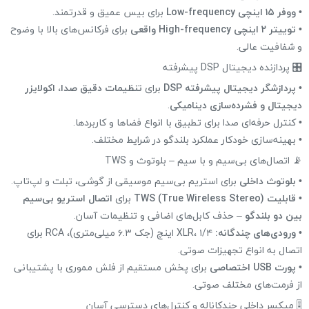
•
ووفر ۱۵ اینچی Low-frequency
برای بیس عمیق و قدرتمند.
•
توییتر ۲ اینچی High-frequency واقعی
برای فرکانس‌های بالا با وضوح
و شفافیت عالی.
🎛 پردازنده دیجیتال DSP پیشرفته
•
پردازشگر دیجیتال پیشرفته DSP
برای
تنظیمات دقیق صدا، اکولایزر
دیجیتال و فشرده‌سازی دینامیکی
.
• کنترل حرفه‌ای صدا برای تطبیق با انواع فضاها و کاربردها.
• بهینه‌سازی خودکار عملکرد بلندگو در شرایط مختلف.
📡 اتصال‌های بی‌سیم و با سیم – بلوتوث و TWS
•
بلوتوث داخلی
برای استریم بی‌سیم موسیقی از گوشی، تبلت و لپ‌تاپ.
•
قابلیت TWS (True Wireless Stereo)
برای
اتصال استریو بی‌سیم
بین دو بلندگو
– حذف کابل‌های اضافی و تنظیمات آسان.
•
ورودی‌های چندگانه:
XLR، ۱/۴ اینچ (جک ۶.۳ میلی‌متری)، RCA برای
اتصال به انواع تجهیزات صوتی.
•
پورت USB اختصاصی
برای پخش مستقیم از فلش مموری با پشتیبانی
از فرمت‌های مختلف صوتی.
🎚 میکسر داخلی چندکاناله و کنترل‌های دسترسی آسان