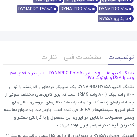
DYNAPRO R715D
DYNA PRO 715
DYNAPRO 715
دایناپرو R715A
توضیحات
مشخصات فنی
نظرات
بلندگو اکتیو 15 اینچ دایناپرو DYNAPRO R715A – اسپیکر حرفه‌ای ۱۶۰۰
وات با DSP و بلوتوث TWS
بلندگو اکتیو
DYNAPRO R715A
یک اسپیکر حرفه‌ای و قدرتمند با
توان
۱۶۰۰ وات پیک (۸۰۰ وات RMS)
است که برای کاربردهای مختلف صوتی از
جمله
اجراهای زنده، کنسرت‌ها، مراسمات، تالارهای عروسی، سالن‌های
کنفرانس و سیستم‌های PA
طراحی شده است. پارس‌صدا به عنوان
نماینده
رسمی محصولات دایناپرو در ایران
، این محصول را با
گارانتی معتبر
و
کمترین قیمت در سراسر ایران
ارائه می‌دهد.
اسپیکر حرفه‌ای
R715A
با بهره‌گیری از
درایور ۱۵ اینچی پرقدرت
،
توییتر ۲