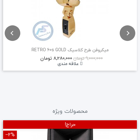
میکروفن طرح کلاسیک RETRO 60s GOLD
8,280,000 تومان
9,000,000 تومان
علاقه مندی
محصولات ویژه
حراج!
‎−2%