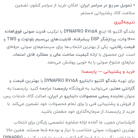
•
تحویل سریع در سراسر ایران:
امکان خرید از سراسر کشور، تضمین
سلامت کالا، پشتیبانی مستمر.
نتیجه‌گیری
بلندگو اکتیو ۱۵ اینچ
DYNAPRO R715A
با ترکیب
قدرت صوتی فوق‌العاده
۱۶۰۰ وات
،
پردازشگر DSP پیشرفته
،
قابلیت‌های بی‌سیم بلوتوث و TWS
و
قیمت رقابتی
، یکی از بهترین انتخاب‌ها برای سیستم‌های صوتی حرفه‌ای
است. این محصول با ارائه
کیفیت ساخت عالی
و
عملکرد قابل اعتماد
،
نیازهای متنوع صوتی را به خوبی پوشش می‌دهد.
خرید و پشتیبانی — پارسصدا
برای تهیه
بلندگو اکتیو دایناپرو DYNAPRO R715A
با
بهترین قیمت
و
گارانتی معتبر
، می‌توانید به فروشگاه
پارسصدا
مراجعه کنید. پارسصدا به
عنوان
نماینده رسمی محصولات دایناپرو در ایران
، اصالت کالا، خدمات پس
از فروش و پشتیبانی فنی را برای تمام محصولات خود تضمین می‌کند. با
خرید از پارسصدا، از سرمایه‌گذاری خود مطمئن باشید.
کارشناسان مجرب ما آماده ارائه مشاوره تخصصی رایگان برای انتخاب
بهترین تجهیزات صوتی متناسب با نیاز و بودجه شما هستند. همین حالا
با ما تماس بگیرید یا از فروشگاه آنلاین پارسصدا بازدید کنید و
DYNAPRO