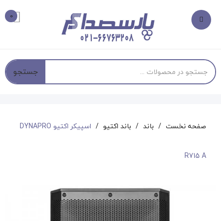
0
جستجو
صفحه نخست
باند
باند اکتیو
اسپیکر اکتیو DYNAPRO
R715 A