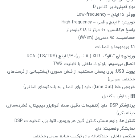
نوع آمپلی‌فایر:
کلاس D
ووفر:
۱۵ اینچ – Low-frequency
توییتر:
۲ اینچ واقعی – High-frequency
پاسخ فرکانسی:
۶۰ هرتز تا ۱۸ کیلوهرتز
حساسیت:
۹۵ دسی‌بل (۱W/1m)
🔌 ورودی‌ها و اتصالات
ورودی‌های آنالوگ:
XLR (بالانس)، ۱/۴ اینچ (TS/TRS)، RCA
اتصال بی‌سیم:
بلوتوث داخلی با قابلیت TWS
پورت USB:
برای پخش مستقیم از فلش مموری (پشتیبانی از فرمت‌های
مختلف صوتی)
خروجی خط (Line Out):
دارد (برای اتصال به بلندگوهای اضافی)
🎛 پردازش و کنترل
پردازشگر DSP:
دارد (تنظیمات دقیق صدا، اکولایزر دیجیتال، فشرده‌سازی
دینامیکی)
کنترل‌ها:
ولوم مستر، کنترل گین هر ورودی، اکولایزر، تنظیمات DSP
نمایشگر وضعیت:
دارد
میکسر داخلی:
چندکاناله برای ترکیب منابع صوتی مختلف