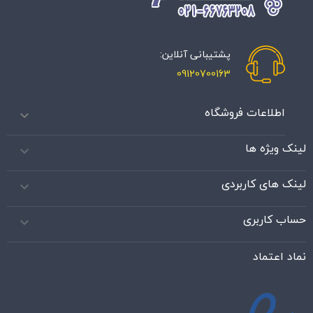
پشتیبانی آنلاین:
09120700163
اطلاعات فروشگاه

لینک ویژه ها

لینک های کاربردی

حساب کاربری

نماد اعتماد