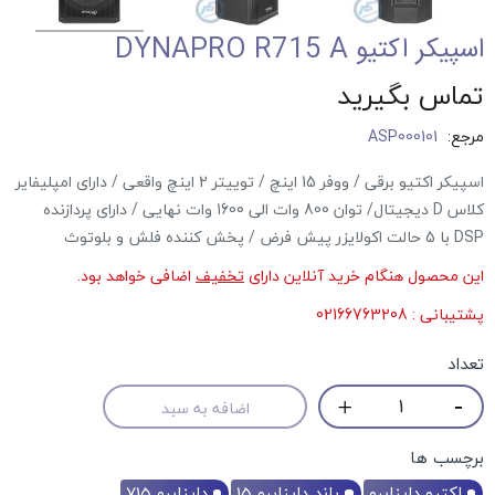
اسپیکر اکتیو DYNAPRO R715 A
تماس بگیرید
مرجع:
ASP000101
اسپیکر اکتیو برقی / ووفر 15 اینچ / توییتر 2 اینچ واقعی / دارای امپلیفایر
کلاس D دیجیتال/ توان 800 وات الی 1600 وات نهایی / دارای پردازنده
DSP با 5 حالت اکولایزر پیش فرض / پخش کننده فلش و بلوتوث
این محصول هنگام خرید آنلاین دارای
تخفیف
اضافی خواهد بود.
پشتیبانی : 02166763208
تعداد
اضافه به سبد
برچسب ها
اکتیو دایناپرو
باند دایناپرو 15
دایناپرو 715