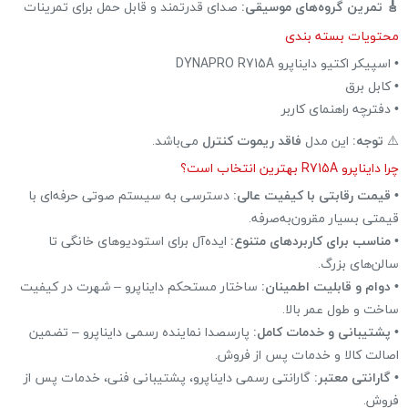
🎸 تمرین گروه‌های موسیقی:
صدای قدرتمند و قابل حمل برای تمرینات
محتویات بسته بندی
• اسپیکر اکتیو دایناپرو DYNAPRO R715A
• کابل برق
• دفترچه راهنمای کاربر
⚠️
توجه:
این مدل
فاقد ریموت کنترل
می‌باشد.
چرا دایناپرو R715A بهترین انتخاب است؟
•
قیمت رقابتی با کیفیت عالی:
دسترسی به سیستم صوتی حرفه‌ای با
قیمتی بسیار مقرون‌به‌صرفه.
•
مناسب برای کاربردهای متنوع:
ایده‌آل برای استودیوهای خانگی تا
سالن‌های بزرگ.
•
دوام و قابلیت اطمینان:
ساختار مستحکم دایناپرو – شهرت در کیفیت
ساخت و طول عمر بالا.
•
پشتیبانی و خدمات کامل:
پارسصدا نماینده رسمی دایناپرو – تضمین
اصالت کالا و خدمات پس از فروش.
•
گارانتی معتبر:
گارانتی رسمی دایناپرو، پشتیبانی فنی، خدمات پس از
فروش.