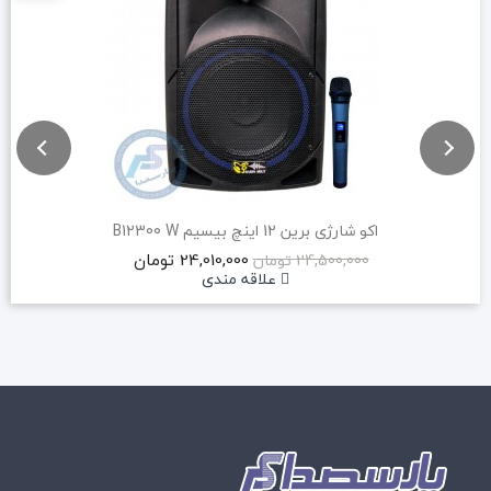
اکو شارژی برین 12 اینچ بیسیم B12300 W
24,010,000 تومان
24,500,000 تومان
علاقه مندی