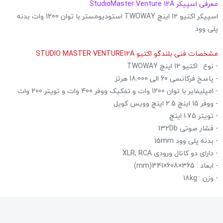
معرفی اسپیکر StudioMaster Venture 12A
اسپیکر اکتیو 12 اینچ TWOWAY استودیومستر با توان 1200 وات بدنه
پلی وود
مشخصات فنی بلندگو اکتیو STUDIO MASTER VENTURE12A
- نوع : اکتیو 12 اینچ TWOWAY
- پاسخ فرکانسی 60 الی 18.000 هرتز
- امپلیفایر با توان 1200 وات و تفکیک ووفر 400 وات و تویتر 200 وات
- ووفر 15 اینچ 2.5 اینچ وویس کویل
- تویتر 1.75 اینچ
- فشار صوتی 132Db
- بدنه پلی وود 15mm
- دارای دو کانال ورودی XLR, RCA
- ابعاد : 365×608×341(mm)
- وزن : 18kg