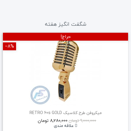
شگفت انگیز هفته
حراج!
‎−8%
میکروفن طرح کلاسیک RETRO 60s GOLD
8,280,000 تومان
9,000,000 تومان
علاقه مندی