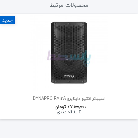
محصولات مرتبط
جدید
اسپیکر اکتیو دایناپرو DYNAPRO R712A
67,100,000 تومان
علاقه مندی