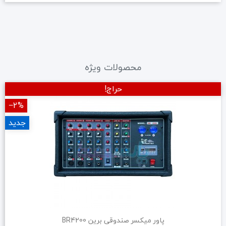
محصولات ویژه
حراج!
‎−2%
جدید
پاور میکسر صندوقی برین BR4200