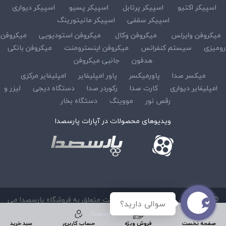
اسپیکر اکتیو
اسپیکر پرتابل
اسپیکر پسیو
اسپیکر دیواری
اسپیکر سقفی
اسپیکر مانیتورینگ
میکروفن وایرلس
میکروفن وکال
میکروفن استودیویی
میکروفن
رومیزی
سیستم کنفرانس
میکروفن اینسترومنت
میکروفن بانکی
هدفون
جانبی میکروفن
میکسر صدا
پاورمیکسر
پاور امپلیفایر
امپلیفایر مرکزی
امپلیفایر دیواری
کارت صدا
رکوردر صدا
دستگاه دیجی
لیزر و
رقص نور
مووینگ
دستگاه بخار
ویدیوهای محصولات در آپارات پارسصدا
© کلیه حقوق مادی و معنوی این سایت متعلق به فروشگاه پارسصدا می
سوالی دارید؟
باشد :
پارسصدا
صفحه نخست
فروش ویژه
حساب کاربری
سبد خرید