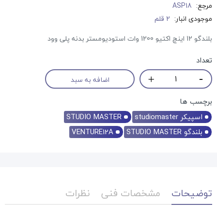
مرجع:
ASP18
موجودی انبار:
2 قلم
بلندگو 12 اینچ اکتیو 1200 وات استودیومستر بدنه پلی وود
تعداد
اضافه به سبد
برچسب ها
اسپیکر studiomaster
STUDIO MASTER
بلندگو STUDIO MASTER
VENTURE12A
توضیحات
مشخصات فنی
نظرات