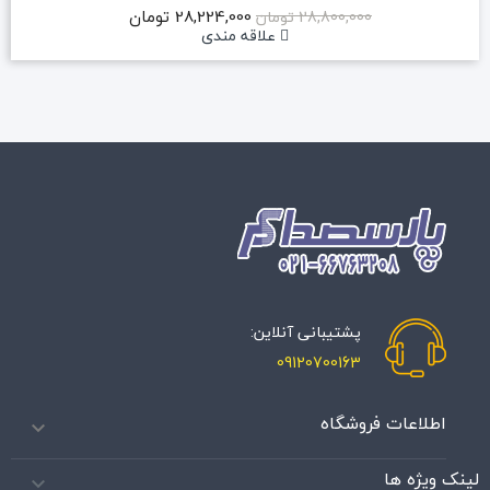
28,224,000 تومان
28,800,000 تومان
علاقه مندی
پشتیبانی آنلاین:
09120700163
اطلاعات فروشگاه

لینک ویژه ها
