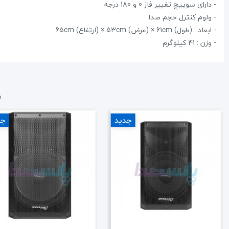
- دارای سوییچ تغییر فاز 0 و 180 درجه
- ولوم کنترل حجم صدا
- ابعاد : (طول) 61cm × (عرض) 53cm × (ارتفاع) 65cm
- وزن : 41 کیلوگرم
م
جدید
جد