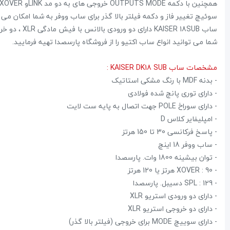
همچنین با دکمه OUTPUTS MODE خروجی های به دو مد LINKو XOVER تغییر میکند.
سوئیچ تغییر فاز و دکمه فیلتر بالا گذر برای ساب ووفر به شما امکان می 
ساب KAISER 18SUB دارای دو ورودی بالانس با فیش مادگی XLR ، دو خروجی بالانس استریو با فیش نری XLR و ولوم حجم صدای LEVEL می باشد.
شما می توانید انواع ساب اکتیو را از فروشگاه پارسصدا تهیه فرمایید.
مشخصات ساب KAISER DK18 SUB :
- بدنه MDF با رنگ مشکی استاتیک
- دارای توری پانچ شده فولادی
- دارای سوراخ POLE جهت اتصال به پایه ست لایت
- امپلیفایر کلاس D
- پاسخ فرکانسی 30 تا 150 هرتز
- ساب ووفر 18 اینچ
- توان بیشینه 1800 وات. پارسصدا
- XOVER : 90 هرتز یا 120 هرتز
- SPL : 129 دسیبل. پارسصدا
- دارای دو ورودی استریو XLR
- دارای دو خروجی استریو XLR
- دارای سوییچ MODE برای خروجی (فیلتر بالا گذر)