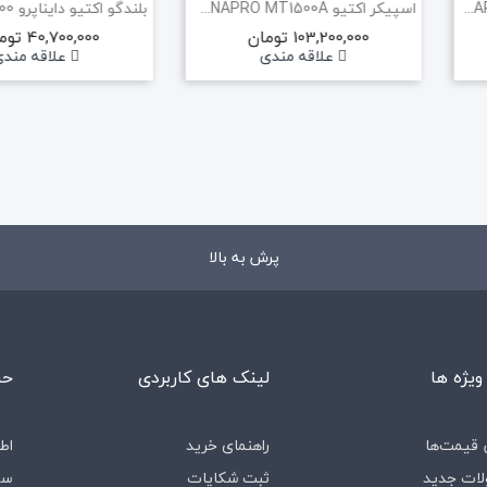
اسپیکر اکتیو DYNAPRO R715A PRO
اسپیکر اکتیو DYNAPRO MT1500A
103,200,000 تومان
40,700,000 تومان
علاقه مندی
علاقه مند
پرش به بالا
ویژه ها
لینک های کاربردی
حس
قیمت‌ها
راهنمای خرید
اط
ات جدید
ثبت شکایات
سف