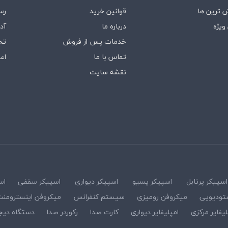
 ترین ها
قوانین خرید
رس
ویژه
درباره‌ ما
آد
خدمات پس از فروش
تخ
تماس با ما
اع
نقشه سایت
اسپیکر پرتابل
اسپیکر پسیو
اسپیکر دیواری
اسپیکر سقفی
اس
تودیویی
میکروفن رومیزی
سیستم کنفرانس
میکروفن اینسترومن
لیفایر مرکزی
امپلیفایر دیواری
کارت صدا
رکوردر صدا
دستگاه دیج