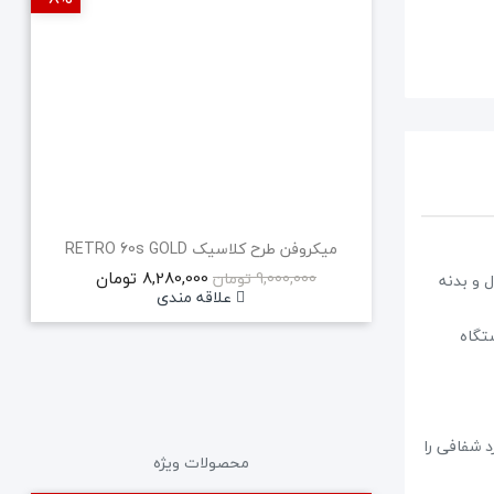
میکروفن طرح کلاسیک RETRO 60s GOLD
8,280,000 تومان
9,000,000 تومان
 نرمال 800 وات RMS و بیشینه 1800 وات ، آمپلیفایر داخلی کلاس D دیجیتال و بدنه
علاقه مندی
 دستگاه
ملکرد شفافی را
محصولات ویژه