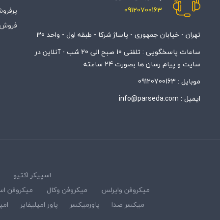
09120700163
پرفروش
فروش 
تهران - خیابان جمهوری - پاساژ شرکا - طبقه اول - واحد 30
ساعات پاسخگویی : تلفنی 10 صبح الی 20 شب - آنلاین در
سایت و پیام رسان ها بصورت 24 ساعته
موبایل :
09120700163
ایمیل :
info@parseda.com
اسپیکر اکتیو
میکروفن وایرلس
میکروفن وکال
میکروفن اس
میکسر صدا
پاورمیکسر
پاور امپلیفایر
امپ