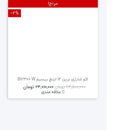
حراج!
‎−2%
‎−2%
جدید
اکو شارژی برین 12 اینچ بیسیم B12300 W
24,010,000 تومان
24,500,000 تومان
علاقه مندی