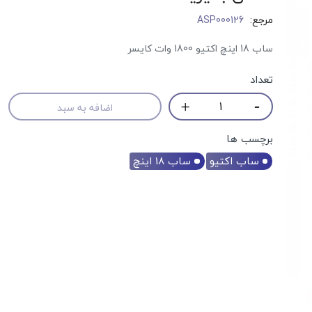
مرجع:
ASP000126
ساب 18 اینچ اکتیو 1800 وات کایسر
تعداد
اضافه به سبد
برچسب ها
ساب اکتیو
ساب 18 اینچ
حراج!