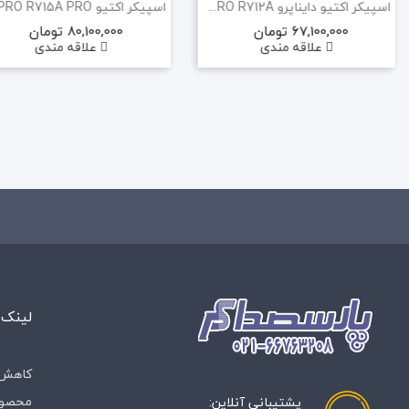
اسپیکر اکتیو دایناپرو DYNAPRO R712A
67,100,000 تومان
80,100,000 تومان
علاقه مندی
علاقه مندی
لینک 
کاهش 
محصول
پشتیبانی آنلاین: