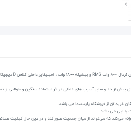
پکیج اسپیکر پرتابل EDISON Es6000
39,600,000 تومان
45,000,000 تومان
ساب 18 اینچ اکتیو کایزر DK18 SUB یک ساب اکتیو با ووفر 18 اینچ با توان
علاقه مندی
میتر و نشانگر LED برای جلوگیری از گرمای بیش از حد و سایر آسیب های داخلی در اثر استفاده سنگین و طولانی از
2 نظر
 بالایی می باشد.
دیجیتال کلاس D، باس بسیار عمیقی را ارائه می‌کند که می‌تواند از میان جمعیت عبور کند و در عین حال کیفیت ع