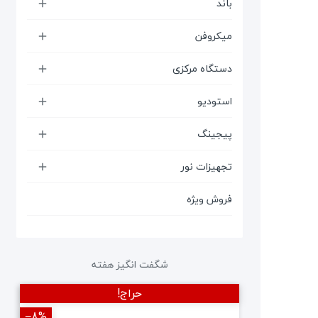
باند

میکروفن

دستگاه مرکزی

استودیو

پیجینگ

تجهیزات نور

فروش ویژه
شگفت انگیز هفته
حراج!
‎−8%
‎−12%