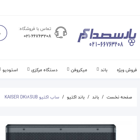
تماس با فروشگاه:
021-66763208
فروش ویژه
باند
میکروفن
دستگاه مرکزی
استودیو
صفحه نخست
باند
باند اکتیو
ساب اکتیو KAISER DK18SUB