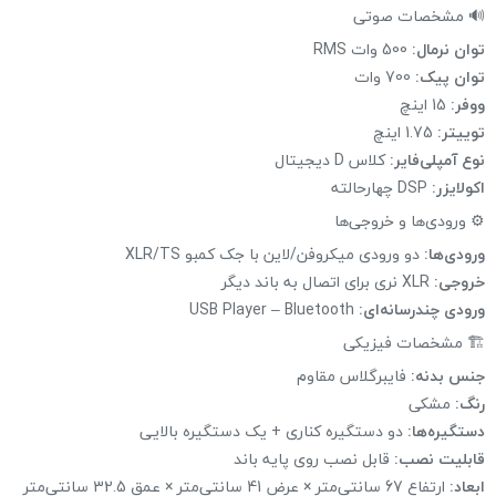
🔊 مشخصات صوتی
توان نرمال:
500 وات RMS
توان پیک:
700 وات
ووفر:
15 اینچ
توییتر:
1.75 اینچ
نوع آمپلی‌فایر:
کلاس D دیجیتال
اکولایزر:
DSP چهارحالته
⚙ ورودی‌ها و خروجی‌ها
ورودی‌ها:
دو ورودی میکروفن/لاین با جک کمبو XLR/TS
خروجی:
XLR نری برای اتصال به باند دیگر
ورودی چندرسانه‌ای:
USB Player – Bluetooth
🏗 مشخصات فیزیکی
جنس بدنه:
فایبرگلاس مقاوم
رنگ:
مشکی
دستگیره‌ها:
دو دستگیره کناری + یک دستگیره بالایی
قابلیت نصب:
قابل نصب روی پایه باند
ابعاد:
ارتفاع 67 سانتی‌متر × عرض 41 سانتی‌متر × عمق 32.5 سانتی‌متر