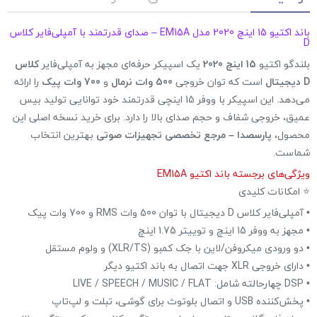
باند اکتیو 15 اینچ 2020 مدل EM15A – صدای قدرتمند با آمپلی‌فایر کلاس
D
بلندگو اکتیو
15 اینچ 2020
یک اسپیکر حرفه‌ای مجهز به آمپلی‌فایر
کلاس
D دیجیتال
است که توان خروجی
500 وات نرمال
و
700 وات پیک
را ارائه
می‌دهد. این اسپیکر با ووفر 15 اینچی قدرتمند خود توانایی تولید بیس
عمیق، خروجی شفاف و حجم صدای بالا را دارد. برای خرید نسخه اصلی این
محصول،
پارسصدا – مرجع تخصصی تجهیزات صوتی
بهترین انتخاب
شماست.
ویژگی‌های برجسته باند اکتیو EM15A
⭐ امکانات کلیدی
• آمپلی‌فایر کلاس D دیجیتال با توان 500 وات RMS و 700 وات پیک
• مجهز به ووفر 15 اینچ و توییتر 1.75 اینچ
• دو ورودی میکروفن/لاین با جک کمبو (XLR/TS) و ولوم مستقل
• دارای خروجی XLR جهت اتصال به باند اکتیو دیگر
• DSP چهارحالته شامل: LIVE / SPEECH / MUSIC / FLAT
• پخش‌کننده USB و اتصال بلوتوث برای گوشی، تبلت و لپ‌تاپ