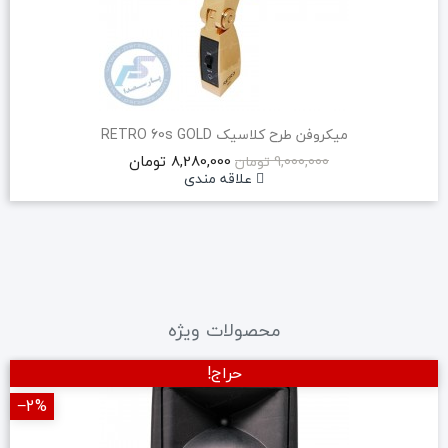
میکروفن طرح کلاسیک RETRO 60s GOLD
8,280,000 تومان
9,000,000 تومان
علاقه مندی
محصولات ویژه
حراج!
‎−2%