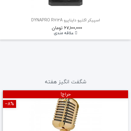
اسپیکر اکتیو دایناپرو DYNAPRO R712A
67,100,000 تومان
علاقه مندی
شگفت انگیز هفته
حراج!
‎−8%