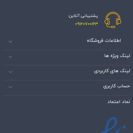
پشتیبانی آنلاین:
09120700163
اطلاعات فروشگاه

لینک ویژه ها

لینک های کاربردی

حساب کاربری

نماد اعتماد