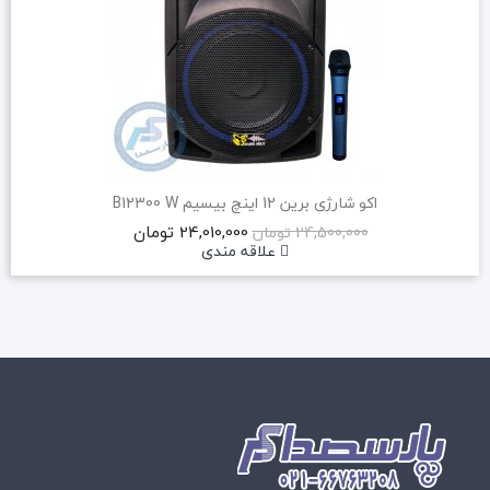
اکو شارژی برین 12 اینچ بیسیم B12300 W
24,010,000 تومان
24,500,000 تومان
علاقه مندی