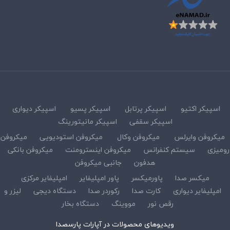
اسپیکر اکتیو
اسپیکر پرتابل
اسپیکر پسیو
اسپیکر دیواری
اسپیکر سقفی
اسپیکر مانیتورینگ
میکروفن وایرلس
میکروفن وکال
میکروفن استودیویی
میکروفن
رومیزی
سیستم کنفرانس
میکروفن اینسترومنت
میکروفن بانکی
هدفون
جانبی میکروفن
میکسر صدا
پاورمیکسر
پاور امپلیفایر
امپلیفایر مرکزی
امپلیفایر دیواری
کارت صدا
رکوردر صدا
دستگاه دیجی
لیزر و
رقص نور
مووینگ
دستگاه بخار
ویدیوهای محصولات در آپارات پارسصدا