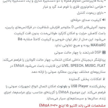
• بدنه فایبرگلاس مقاوم همراه با دو دستگیره کناری و یک دستگیره بالایی
• طراحی تمام‌توری فلزی با فوم ضد گرد و غبار
• دارای ریموت کنترل
🔊 کیفیت صدای حرفه‌ای
وجود آمپلی‌فایر کلاس D علاوه‌بر افزایش شفافیت در فرکانس‌های پایین،
باعث کاهش حرارت و امکان کارکرد طولانی‌مدت بدون افت کیفیت
می‌شود. این مدل از نظر توان خروجی و کیفیت کاملاً مشابه
B5
MAX15RC
بوده و هیچ تفاوتی ندارد.
🎛 DSP قدرتمند با چهار حالت صوتی
پردازشگر دیجیتال داخلی امکان انتخاب چهار حالت اکولایزر را فراهم می‌کند:
LIVE، SPEECH، MUSIC، FLAT
این قابلیت باعث می‌شود EM15A در
سناریوهای مختلف بهترین عملکرد صوتی را ارائه دهد.
📡 امکانات پخش گسترده
پخش‌کننده
USB Player
و
بلوتوث
امکان اتصال انواع تجهیزات صوتی را
فراهم می‌کند. این موضوع EM15A را گزینه‌ای مناسب برای مراسم‌ها، اجرای
زنده، سالن‌ها و سیستم‌های سیار می‌سازد.
مشخصات فنی باند اکتیو 15 اینچ 2020 EM15A