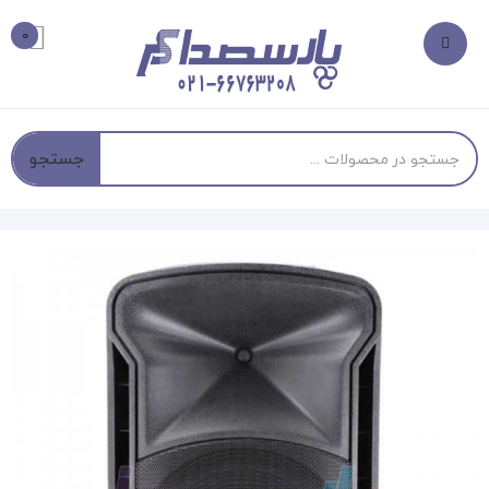
0
جستجو