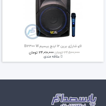
اکو شارژی برین 12 اینچ بیسیم B12300 W
24,010,000 تومان
24,500,000 تومان
علاقه مندی