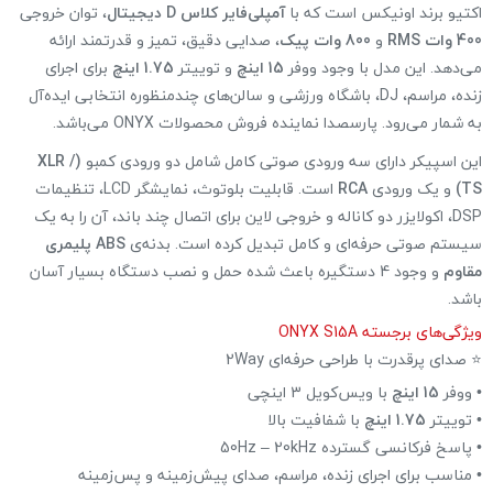
اکتیو برند اونیکس است که با
آمپلی‌فایر کلاس D دیجیتال
، توان خروجی
400 وات RMS
و
800 وات پیک
، صدایی دقیق، تمیز و قدرتمند ارائه
می‌دهد. این مدل با وجود ووفر
15 اینچ
و توییتر
1.75 اینچ
برای اجرای
زنده، مراسم، DJ، باشگاه ورزشی و سالن‌های چندمنظوره انتخابی ایده‌آل
به شمار می‌رود. پارسصدا نماینده فروش محصولات ONYX می‌باشد.
این اسپیکر دارای سه ورودی صوتی کامل شامل دو ورودی کمبو
(XLR /
TS)
و یک ورودی
RCA
است. قابلیت بلوتوث، نمایشگر LCD، تنظیمات
DSP، اکولایزر دو کاناله و خروجی لاین برای اتصال چند باند، آن را به یک
سیستم صوتی حرفه‌ای و کامل تبدیل کرده است. بدنه‌ی
ABS پلیمری
مقاوم
و وجود 4 دستگیره باعث شده حمل و نصب دستگاه بسیار آسان
باشد.
ویژگی‌های برجسته ONYX S15A
⭐ صدای پرقدرت با طراحی حرفه‌ای 2Way
• ووفر
15 اینچ
با ویس‌کویل 3 اینچی
• توییتر
1.75 اینچ
با شفافیت بالا
• پاسخ فرکانسی گسترده 50Hz – 20kHz
• مناسب برای اجرای زنده، مراسم، صدای پیش‌زمینه و پس‌زمینه