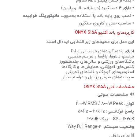
• بدنه از جنس
پلیمر ABS
مقاوم
• دارای 4 دستگیره (دو طرف، بالا و پایین)
• نصب روی پایه باند یا استفاده به‌صورت
مانیتورینگ خوابیده
• مناسب حمل و کاربری سنگین
کاربردهای باند اکتیو ONYX S15A
این مدل برای محیط‌های زیر انتخابی ایده‌آل است:
اجرای زنده، گروه‌های موسیقی و DJ
مراسم، تالارها، باغ‌ها و مراسم مذهبی
باشگاه‌های ورزشی و سالن‌های چندمنظوره
کلاس‌های آموزشی، همایش‌ها و کارگاه‌ها
استودیوهای کوچک و فضاهای تمرینی
سیستم‌های صوتی پرتابل و مراسم سیار
مشخصات فنی ONYX S15A
🔊 مشخصات صوتی
توان:
400W RMS / 800W Peak
پاسخ فرکانسی:
50Hz – 20kHz
122dB – پیک 128dB
SPL:
وضعیت سیستم:
2-Way Full Range
🎚 اجزای داخلی