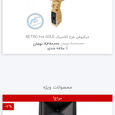
میکروفن طرح کلاسیک RETRO 60s GOLD
8,280,000 تومان
9,000,000 تومان
علاقه مندی
محصولات ویژه
حراج!
‎−2%