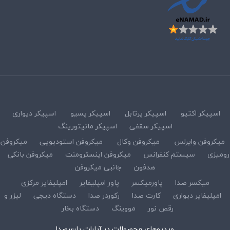
اسپیکر اکتیو
اسپیکر پرتابل
اسپیکر پسیو
اسپیکر دیواری
اسپیکر سقفی
اسپیکر مانیتورینگ
میکروفن وایرلس
میکروفن وکال
میکروفن استودیویی
میکروفن
رومیزی
سیستم کنفرانس
میکروفن اینسترومنت
میکروفن بانکی
هدفون
جانبی میکروفن
میکسر صدا
پاورمیکسر
پاور امپلیفایر
امپلیفایر مرکزی
امپلیفایر دیواری
کارت صدا
رکوردر صدا
دستگاه دیجی
لیزر و
رقص نور
مووینگ
دستگاه بخار
ویدیوهای محصولات در آپارات پارسصدا