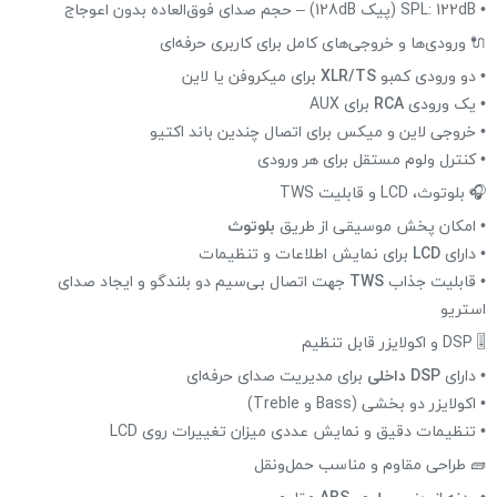
• SPL: 122dB (پیک 128dB) – حجم صدای فوق‌العاده بدون اعوجاج
🔌 ورودی‌ها و خروجی‌های کامل برای کاربری حرفه‌ای
• دو ورودی کمبو
XLR/TS
برای میکروفن یا لاین
• یک ورودی
RCA
برای AUX
• خروجی لاین و میکس برای اتصال چندین باند اکتیو
• کنترل ولوم مستقل برای هر ورودی
🎧 بلوتوث، LCD و قابلیت TWS
• امکان پخش موسیقی از طریق
بلوتوث
• دارای
LCD
برای نمایش اطلاعات و تنظیمات
• قابلیت جذاب
TWS
جهت اتصال بی‌سیم دو بلندگو و ایجاد صدای
استریو
🎚 DSP و اکولایزر قابل تنظیم
• دارای
DSP داخلی
برای مدیریت صدای حرفه‌ای
• اکولایزر دو بخشی (Bass و Treble)
• تنظیمات دقیق و نمایش عددی میزان تغییرات روی LCD
🧱 طراحی مقاوم و مناسب حمل‌ونقل