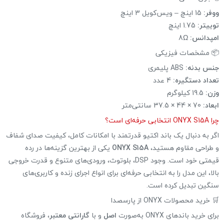
ووفر:
15 اینچ – ویس‌کویل 3 اینچ
توییتر:
1.75 اینچ
امپدانس:
8Ω
📦 مشخصات فیزیکی
جنس بدنه:
ABS پلیمری
تعداد دستگیره:
4 عدد
وزن:
19.5 کیلوگرم
ابعاد:
70 × 44 × 37.5 سانتی‌متر
چرا ONYX S15A انتخابی حرفه‌ای است؟
اگر به دنبال یک باند اکتیو قدرتمند با امکانات کامل، کیفیت صدای شفاف
و طراحی مقاوم هستید،
ONYX S15A
یکی از بهترین گزینه‌ها در رده
قیمتی خود است. وجود DSP، بلوتوث، ورودی‌های متنوع و قدرت خروجی
بالا، این مدل را به انتخابی حرفه‌ای برای انواع اجرای زنده و کاربری‌های
سنگین تبدیل کرده است.
🛒 خرید محصولات ONYX از پارسصدا
برای خرید باندهای ONYX به‌صورت
اصل
و با
گارانتی معتبر
، فروشگاه