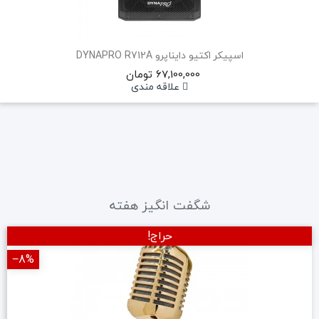
اسپیکر اکتیو دایناپرو DYNAPRO R712A
67,100,000 تومان
علاقه مندی
شگفت انگیز هفته
حراج!
‎−8%