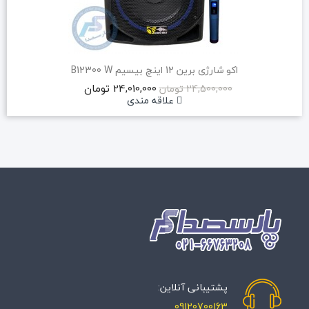
اکو شارژی برین 12 اینچ بیسیم B12300 W
24,010,000 تومان
24,500,000 تومان
علاقه مندی
پشتیبانی آنلاین:
09120700163