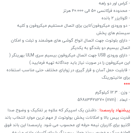
- کراس اور دو راهه
- محدوده فرکانسی 50 الی 20.000 هرتز
- اکولایزر 2 بانده
- دو ورودی میکروفون/لاین برای اتصال مستقیم میکروفون و کلیه
سیستم های پخش
- دارای بلوتوث جهت اتصال انواع گوشی های هوشمند و تبلت و امکان
اتصال بیسیم دو بلندگو به یکدیگر
- دارای ورودی USB جهت اتصال میکروفون بیسیم سری ULM بهرینگر (
این میکروفون را در صورت نیاز باید جداگانه تهیه فرمایید.)
- قابلیت حمل آسان و قرار گیری در زوایای مختلف حتی مناسب استفاده
برای مانیتورینگ
***
- وزن : 12.3 کیلوگرم
- ابعاد : 568x342x270 (mm)
پیشنهاد پارسصدا :
داشتن یک اسپیکر که علاوه بر تفکیک و وضوح صدا
قدرت بیس بالا و امکانات پخش بولوتوث از مهم ترین موارد انتخاب باند
اکتیو برای کاربران نیمه حرفه ای محسوب می شود. پارسصدا این باند فوق
العاده سبک و محبوب برند جهانی بهرینگر را برای کاربران عادی و نیمه