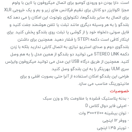
است. دارا بودن دو ورودی کومبو برای اتصال میکروفون یا لاین با ولوم
مجزا. اکولایزر دو کانال برای نظیم فرکانس های زیر و بم و یک خروجی XLR
برای اتصال به سایر بلندگوها، تکنولوژی بلوتوث این امکان را می دهد که
بلندگو را به هر وسیله دیگری مانند تبلت یا تلفن هوشمند جفت کنید و
فایل صوتی دلخواه خود را از گوشی یا تبلت روی بلندگو پخش کنید. برای
اینکار کافی است دکمه STEP1 را فشار دهید. همچنین برای داشتن
بلندگوی دوم و صدای استریو نیازی به اتصال کابلی ندارید بلکه با زدن
دکمه STEREO LINK می توانید دو بلندگو از همین مدل را به هم وصل
کنید. همچنین از طریق درگاه USB این مدل می توانید میکروفون وایرلس
سری ULM بهرینگر را به این بلندگو وصل کنید.
طراحی این بلندگو امکان استفاده از آنرا حتی بصورت افقی و برای
مانیتورینگ مناسب می سازد.
خصوصیات
- بدنه پلاستیک فشرده با مقاومت بالا و وزن سبک
- امپلی فایر دوال کلاس D
- توان بیشینه 700+300 وات
- ووفر 12 اینچی
- تویتر 1.35 اینچی