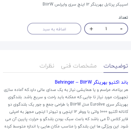
اسپیکر پرتابل بهرینگر 12 اینچ سری وایرلس B112W
تعداد
اضافه به سبد
توضیحات
مشخصات فنی
نظرات
باند اکتیو بهرینگر Behringer – B112W
هر برنامه، مراسم و یا همایشی نیاز به یک صدای عالی دارد.که آماده سازی
تجهیزات مورد نیاز تا جایی که ممکنه باید راحت و سریع باشد. بلندگوی
بهرینگر سری Eurolive مدل B112W با طراحی جمع و جور یک بلندگوی دو
کاناله اکتیو 1000 واتی با ووفر 12 اینچی و تیوتر 1 اینچی مجهز به امپلی
فایر کلاس D می باشد که باعث سبک بودن بلندگو و حرارت پایین آن می
شود. این ویژگی ها این بلندگو را مناسب مکان هایی با اندازه متوسط کرده