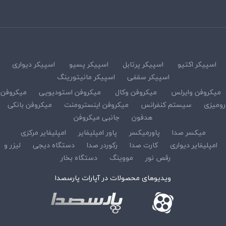
اسپیکر اکتیو
اسپیکر پرتابل
اسپیکر پسیو
اسپیکر دیواری
اسپیکر سقفی
اسپیکر مانیتورینگ
میکروفن وایرلس
میکروفن وکال
میکروفن استودیویی
میکروفن
رومیزی
سیستم کنفرانس
میکروفن اینسترومنت
میکروفن بانکی
هدفون
جانبی میکروفن
میکسر صدا
پاورمیکسر
پاور امپلیفایر
امپلیفایر مرکزی
امپلیفایر دیواری
کارت صدا
رکوردر صدا
دستگاه دیجی
لیزر و
رقص نور
مووینگ
دستگاه بخار
ویدیوهای محصولات در آپارات پارسصدا