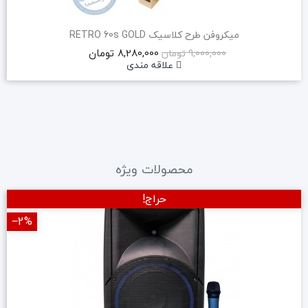
میکروفن طرح کلاسیک RETRO 60s GOLD
8,280,000 تومان
9,000,000 تومان
علاقه مندی
محصولات ویژه
حراج!
‎−2%