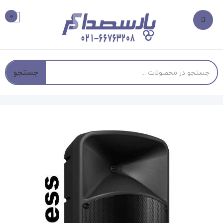
0
جستجو