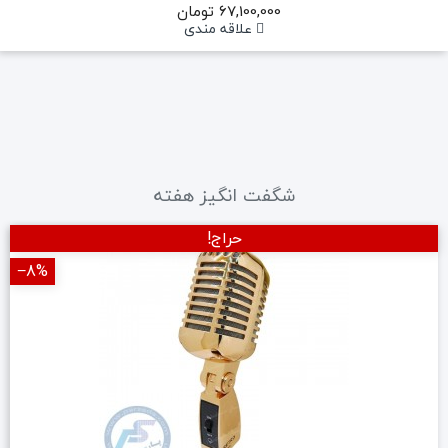
67,100,000 تومان
علاقه مندی
شگفت انگیز هفته
حراج!
‎−8%