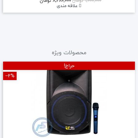
8,280,000 تومان
9,000,000 تومان
علاقه مندی
محصولات ویژه
حراج!
‎−2%