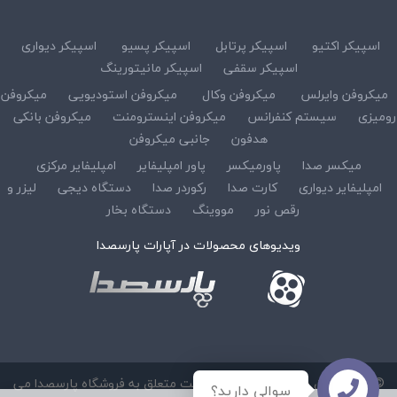
اسپیکر اکتیو
اسپیکر پرتابل
اسپیکر پسیو
اسپیکر دیواری
اسپیکر سقفی
اسپیکر مانیتورینگ
میکروفن وایرلس
میکروفن وکال
میکروفن استودیویی
میکروفن
رومیزی
سیستم کنفرانس
میکروفن اینسترومنت
میکروفن بانکی
هدفون
جانبی میکروفن
میکسر صدا
پاورمیکسر
پاور امپلیفایر
امپلیفایر مرکزی
امپلیفایر دیواری
کارت صدا
رکوردر صدا
دستگاه دیجی
لیزر و
رقص نور
مووینگ
دستگاه بخار
ویدیوهای محصولات در آپارات پارسصدا
© کلیه حقوق مادی و معنوی این سایت متعلق به فروشگاه پارسصدا می
سوالی دارید؟