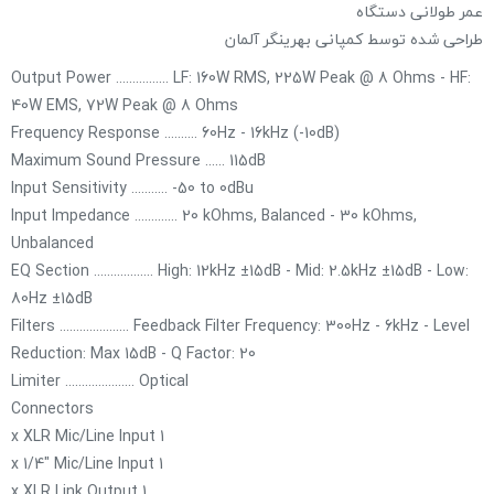
عمر طولانی دستگاه
طراحی شده توسط کمپانی بهرینگر آلمان
Output Power ................ LF: 160W RMS, 225W Peak @ 8 Ohms - HF:
40W EMS, 72W Peak @ 8 Ohms
Frequency Response .......... 60Hz - 16kHz (-10dB)
Maximum Sound Pressure ...... 115dB
Input Sensitivity ........... -50 to 0dBu
Input Impedance ............. 20 kOhms, Balanced - 30 kOhms,
Unbalanced
EQ Section .................. High: 12kHz ±15dB - Mid: 2.5kHz ±15dB - Low:
80Hz ±15dB
Filters ..................... Feedback Filter Frequency: 300Hz - 6kHz - Level
Reduction: Max 15dB - Q Factor: 20
Limiter ..................... Optical
Connectors
1 x XLR Mic/Line Input
1 x 1/4" Mic/Line Input
1 x XLR Link Output