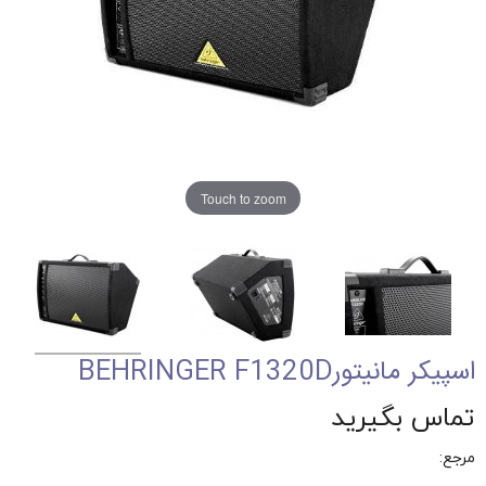
Touch to zoom
اسپیکر مانیتورBEHRINGER F1320D
تماس بگیرید
مرجع: