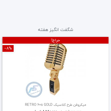
شگفت انگیز هفته
حراج!
‎−8%
میکروفن طرح کلاسیک RETRO 60s GOLD