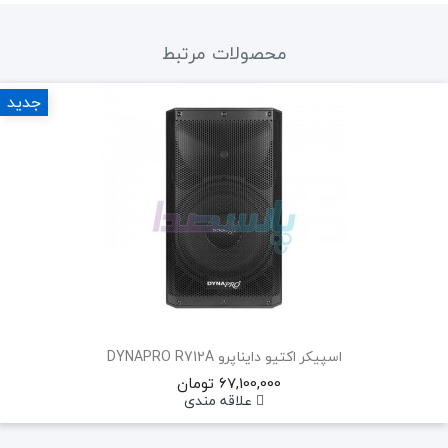
محصولات مرتبط
جدید
اسپیکر اکتیو دایناپرو DYNAPRO R712A
67,100,000 تومان
علاقه مندی