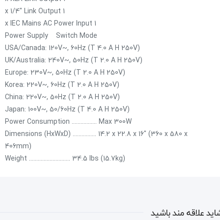
1 x 1/4" Link Output
1 x IEC Mains AC Power Input
Power Supply Switch Mode
USA/Canada: 120V~, 60Hz (T 4.0 A H 250V)
UK/Australia: 240V~, 50Hz (T 2.0 A H 250V)
Europe: 230V~, 50Hz (T 2.0 A H 250V)
Korea: 220V~, 60Hz (T 2.0 A H 250V)
China: 220V~, 50Hz (T 2.0 A H 250V)
Japan: 100V~, 50/60Hz (T 4.0 A H 250V)
Power Consumption ................. Max 300W
Dimensions (HxWxD) ................ 14.2 x 22.8 x 16" (360 x 580 x
406mm)
Weight ............................ 34.5 lbs (15.7kg)
اید علاقه مند باشید