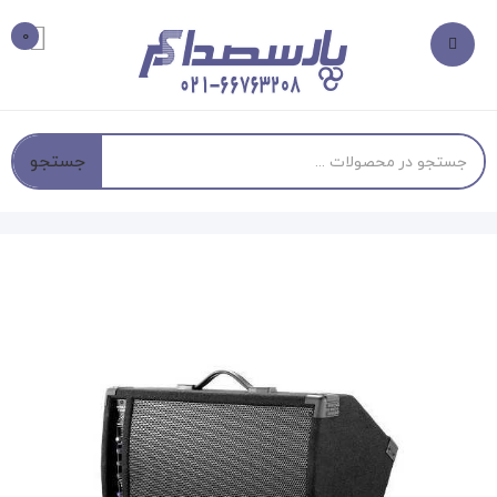
0
جستجو