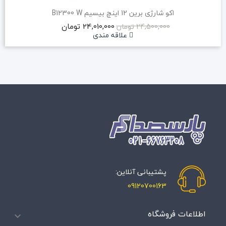
اکو شارژی برین 12 اینچ بیسیم B12300 W
24,010,000 تومان
24,500,000 تومان
علاقه مندی
پشتیبانی آنلاین:
09120700163
اطلاعات فروشگاه
