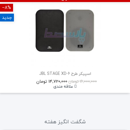
‎−8%
جدید
اسپیکر طرح JBL STAGE XD-6
14,720,000 تومان
16,000,000 تومان
علاقه مندی
شگفت انگیز هفته