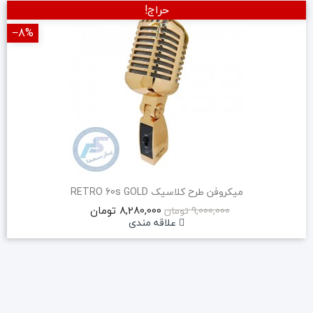
حراج!
‎−8%
میکروفن طرح کلاسیک RETRO 60s GOLD
8,280,000 تومان
9,000,000 تومان
علاقه مندی