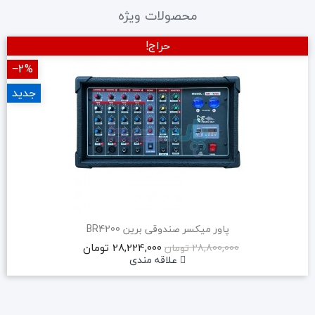
محصولات ویژه
حراج!
‎−2%
جدید
پاور میکسر صندوقی برین BR4200
28,224,000 تومان
28,800,000 تومان
علاقه مندی