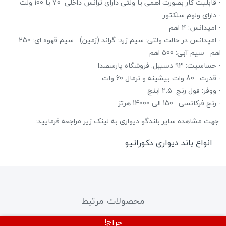
- قابلیت کار بصورت اهمی یا ولتی دارای ترانس داخلی 70 یا 100 ولت
- دارای ولوم سلکتور
- امپدانس: 4 اهم
- امپدانس در حالت ولتی: سیم زرد: گراند (زمین) سیم قهوه ای: 250
اهم سیم آبی: 500 اهم
- حساسیت: 93 دسیبل. فروشگاه پارسصدا
- قدرت : 80 وات بیشینه و نرمال 60 وات
- ووفر: فول رنج 2.5 اینچ
- رنج فرکانسی : 150 الی 14000 هرتز
جهت مشاهده سایر بلندگو دیواری به لینک زیر مراجعه فرمایید:
انواع باند دیواری دکوراتیو
محصولات مرتبط
حراج!