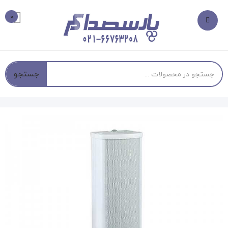
0
جستجو