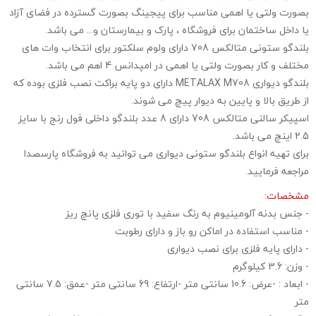
بصورت ولتی یا اهمی مناسب برای پیجینگ بصورت گسترده در فضای آزاد
یا داخل ساختمان برای فروشگاه ، پارک و بیمارستان و... می باشد.
بلندگو ستونی متالکس 708 دارای ولوم سلکتور برای انتخاب وات های
مختلف و کار بصورت ولتی یا اهمی در امپدانس 4 اهم می باشد.
بلندگو دیواری METALAX M708 دارای دو پایه براکت نصب فلزی بوده که
از طریق بالا و پایین به دیوار پیچ می شوند.
اسپیکر سالنی متالکس 708 دارای 8 عدد بلندگو داخلی فول رنج با سایز
2.5 اینچ می باشد.
برای تهیه انواع بلندگو ستونی دیواری می توانید به فروشگاه پارسصدا
مراجعه فرمایید.
مشخصات:
- جنس بدنه آلومینیوم به رنگ سفید با توری فلزی پانچ ریز
- مناسب استفاده در اماکن رو باز و دارای رطوبت
- دارای پایه فلزی برای نصب دیواری
- وزن: 3.6 کیلوگرم
- ابعاد : -عرض: 10.6 سانتی متر -ارتفاع: 69 سانتی متر -عمق: 7.5 سانتی
متر