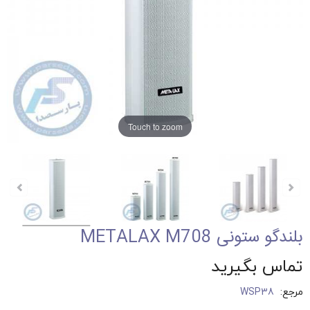
Touch to zoom
بلندگو ستونی METALAX M708
تماس بگیرید
مرجع:
WSP38