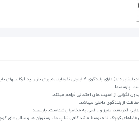
پکیج اسپیکر پرتابل EDISON Es6000
39,600,000 تومان
45,000,000 تومان
instacube 4 یک اسپیکر دیواری تووی (2 way) کواکسیال پسیو (نیاز به امپلیفایر دارد) دارای بلندگوی 4 اینچی نئوداینیوم برای بازتولید فرکا
علاقه مندی
ون نگرانی از آسیب های احتمالی فراهم میکند.
2 نظر
فاظت از بلندگوی داخلی میباشد.
 برای فضاهای کوچک تا متوسط مانند کافی شاپ ها ، رستوران ها و سالن های کو