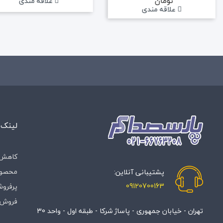
تومان
علاقه مندی
علاقه مندی
لینک 
کاهش 
محصول
پشتیبانی آنلاین:
09120700163
پرفروش
فروش 
تهران - خیابان جمهوری - پاساژ شرکا - طبقه اول - واحد 30