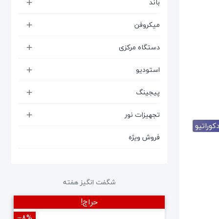
باند

میکروفن

دستگاه مرکزی

استودیو

پیجینگ

تجهیزات نور

کوراتیو
فروش ویژه
شگفت انگیز هفته
حراج!
‎−8%
‎−12%