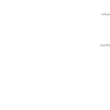
حراج!
رمایید.
پاور میکسر صندوقی برین BR4200
28,224,000 تومان
28,800,000 تومان
علاقه مندی