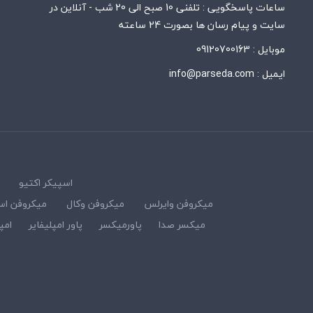
ساعات پاسخگویی : تلفنی 10 صبح الی 20 شب - آنلاین در
سایت و پیام رسان ها بصورت 24 ساعته
موبایل :
09120700163
ایمیل :
info@parseda.com
اسپیکر اکتیو
میکروفن وایرلس
میکروفن وکال
میکروفن اس
میکسر صدا
پاورمیکسر
پاور امپلیفایر
امپ