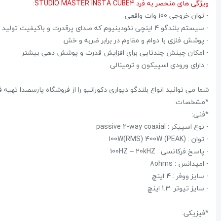
ویژگی های منحصر به فرد STUDIO MASTER INSTA CUBE4:
- توان خروجی 100 وات واقعی
- سیستم بلندگو 4 اینچی نئودینیوم که صدای پرقدرت و باکیفیت تولید میکند
- پوشش فلزی با دوام و مقاوم در برابر ضربه و خش
- امکان چینش چندتایی برای افزایش قدرت و پوشش دهی بیشتر
- دارای ورودی اسپیکون و ترمینالی
شما می توانید انواع بلندگو دیواری دکوراتیو را از فروشگاه پارسصدا تهیه ف
*مشخصات:
*فنی:
- نوع اسپیکر : passive 2-way coaxial
- توان : 100W(RMS) 400W (PEAK)
- پاسخ فرکانسی : 100HZ – 20kHZ
- امپدانس : 8ohms
- سایز ووفر : 4 اینچ
- سایز تیوتر :1.3 اینچ
*فیزیکی: