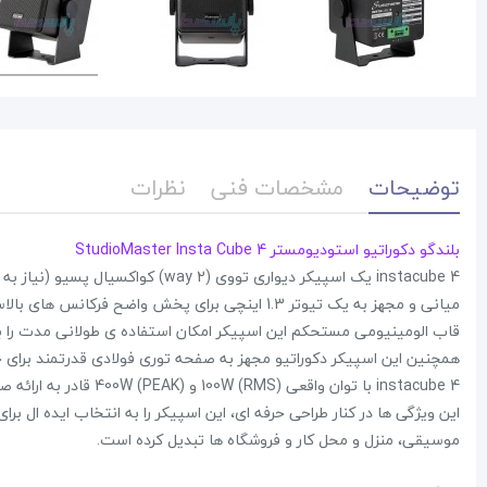
توضیحات
مشخصات فنی
نظرات
بلندگو دکوراتیو استودیومستر StudioMaster Insta Cube 4
میانی و مجهز به یک تیوتر 1.3 اینچی برای پخش واضح فرکانس های بالاست. پارسصدا
قاب الومینیومی مستحکم این اسپیکر امکان استفاده ی طولانی مدت را بد
همچنین این اسپیکر دکوراتیو مجهز به صفحه توری فولادی قدرتمند برای ح
instacube 4 با توان واقعی 100W (RMS) و 400W (PEAK) قادر به ارائه صدایی قدرتمند، تمیز و واقعی به مخاطبان شماست. پارسصدا
این ویژگی ها در کنار طراحی حرفه ای، این اسپیکر را به انتخاب ایده ال
موسیقی، منزل و محل کار و فروشگاه ها تبدیل کرده است.