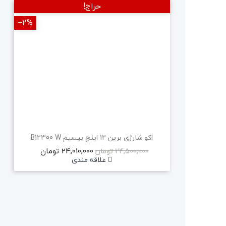
حراج!
‎−2%
‎−2%
جدید
اکو شارژی برین 12 اینچ بیسیم B12300 W
24,010,000 تومان
24,500,000 تومان
علاقه مندی