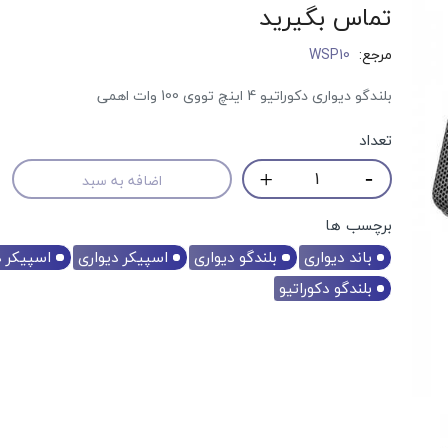
تماس بگیرید
مرجع:
WSP10
بلندگو دیواری دکوراتیو 4 اینچ تووی 100 وات اهمی
تعداد
اضافه به سبد
برچسب ها
باند دیواری
بلندگو دیواری
اسپیکر دیواری
اسپیکر د
بلندگو دکوراتیو
حراج!