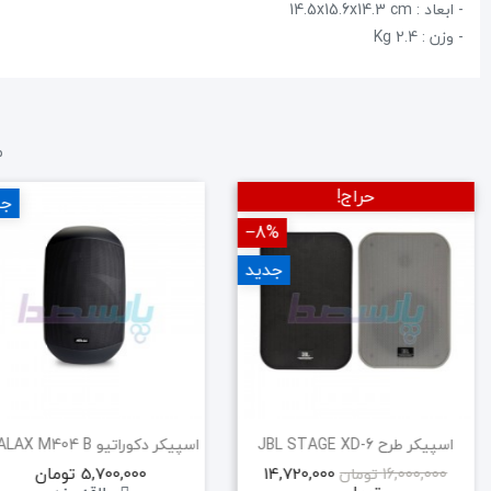
- ابعاد : 14.5x15.6x14.3 cm
- وزن : 2.4 Kg
م
حراج!
جد
‎−8%
جدید
اسپیکر طرح JBL STAGE XD-6
14,720,000
5,700,000 تومان
16,000,000 تومان