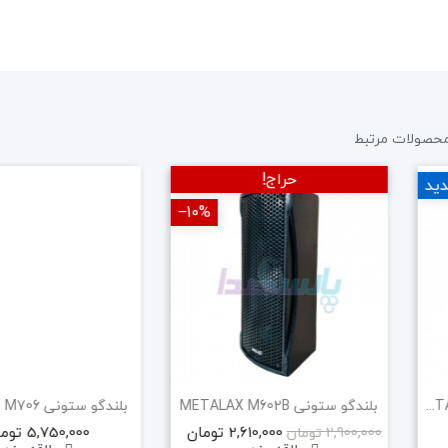
حصولات مرتبط
حراج!
ید
‎−10%
اسپیکر دکوراتیو METALAX M404 B
بلندگو ستونی METALAX M602B
بلندگو ستونی METALAX M706
2,610,000 تومان
5,750,000 تومان
2,900,000 تومان