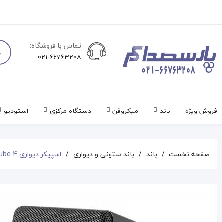
تماس با فروشگاه:
021-66763208
فروش ویژه
باند
میکروفن
دستگاه مرکزی
استودیو
صفحه نخست
باند
باند ستونی و دیواری
اسپیکر دیواری StudioMaster InstaCube 4