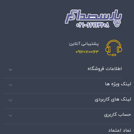
پشتیبانی آنلاین:
09120700163
اطلاعات فروشگاه

لینک ویژه ها

لینک های کاربردی

حساب کاربری

نماد اعتماد