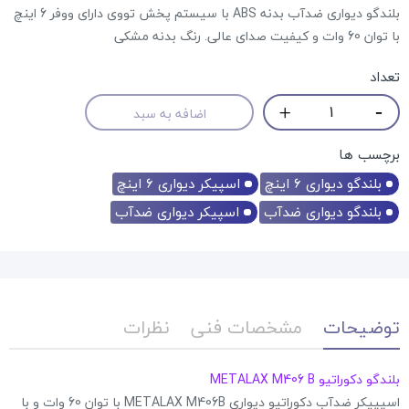
بلندگو دیواری ضدآب بدنه ABS با سیستم پخش تووی دارای ووفر 6 اینچ
با توان 60 وات و کیفیت صدای عالی. رنگ بدنه مشکی
تعداد
اضافه به سبد
برچسب ها
بلندگو دیواری 6 اینچ
اسپیکر دیواری 6 اینچ
بلندگو دیواری ضدآب
اسپیکر دیواری ضدآب
توضیحات
مشخصات فنی
نظرات
بلندگو دکوراتیو METALAX M406 B
اسپپیکر ضدآب دکوراتیو دیواری METALAX M406B با توان 60 وات و با