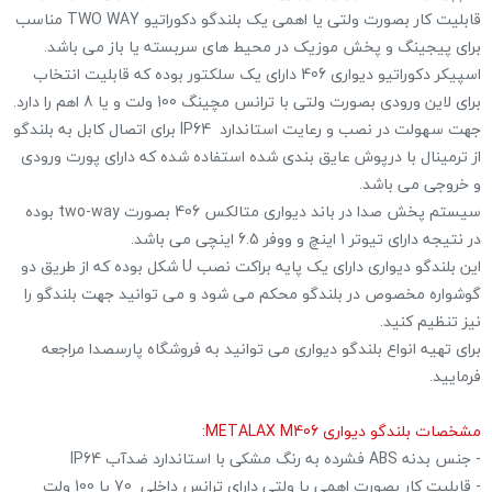
قابلیت کار بصورت ولتی یا اهمی یک بلندگو دکوراتیو TWO WAY مناسب
برای پیجینگ و پخش موزیک در محیط های سربسته یا باز می باشد.
اسپیکر دکوراتیو دیواری 406 دارای یک سلکتور بوده که قابلیت انتخاب
برای لاین ورودی بصورت ولتی با ترانس مچینگ 100 ولت و یا 8 اهم را دارد.
جهت سهولت در نصب و رعایت استاندارد IP64 برای اتصال کابل به بلندگو
از ترمینال با درپوش عایق بندی شده استفاده شده که دارای پورت ورودی
و خروجی می باشد.
سیستم پخش صدا در باند دیواری متالکس 406 بصورت two-way بوده
در نتیجه دارای تیوتر 1 اینچ و ووفر 6.5 اینچی می باشد.
این بلندگو دیواری دارای یک پایه براکت نصب U شکل بوده که از طریق دو
گوشواره مخصوص در بلندگو محکم می شود و می توانید جهت بلندگو را
نیز تنظیم کنید.
برای تهیه انواع بلندگو دیواری می توانید به فروشگاه پارسصدا مراجعه
فرمایید.
مشخصات بلندگو دیواری METALAX M406:
- جنس بدنه ABS فشرده به رنگ مشکی با استاندارد ضدآب IP64
- قابلیت کار بصورت اهمی یا ولتی دارای ترانس داخلی 70 یا 100 ولت