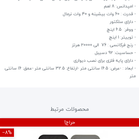
- امپدانس: 8 اهم
- قدرت : 60 وات بیشینه و 40 وات نرمال
- دارای سلکتور
- ووفر: 6.5 اینچ
- توییتر: 1 اینچ
- رنج فرکانسی : 76 الی 20000 هرتز
- حساسیت: 92 دسیبل
- دارای پایه فلزی برای نصب دیواری
- ابعاد : -عرض: 16.5 سانتی متر -ارتفاع: 32.5 سانتی متر -عمق: 16 سانتی
متر
محصولات مرتبط
حراج!
‎−8%