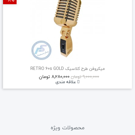
‎−8%
میکروفن طرح کلاسیک RETRO 60s GOLD
8,280,000 تومان
9,000,000 تومان
علاقه مندی
محصولات ویژه