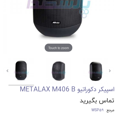
Touch to zoom
اسپیکر دکوراتیو METALAX M406 B
تماس بگیرید
مرجع:
WSP59