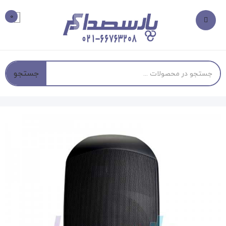
0
جستجو