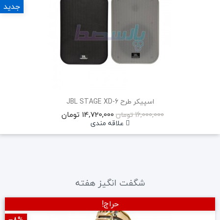
جدید
اسپیکر طرح JBL STAGE XD-6
14,720,000 تومان
16,000,000 تومان
علاقه مندی
شگفت انگیز هفته
حراج!