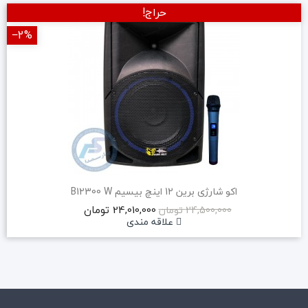
حراج!
‎−2%
اکو شارژی برین 12 اینچ بیسیم B12300 W
24,010,000 تومان
24,500,000 تومان
علاقه مندی