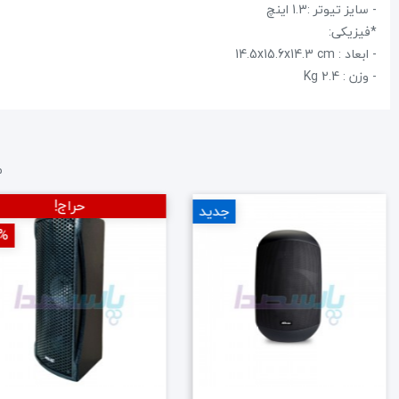
- سایز تیوتر :1.3 اینچ
*فیزیکی:
- ابعاد : 14.5x15.6x14.3 cm
- وزن : 2.4 Kg
م
حراج!
‎−10%