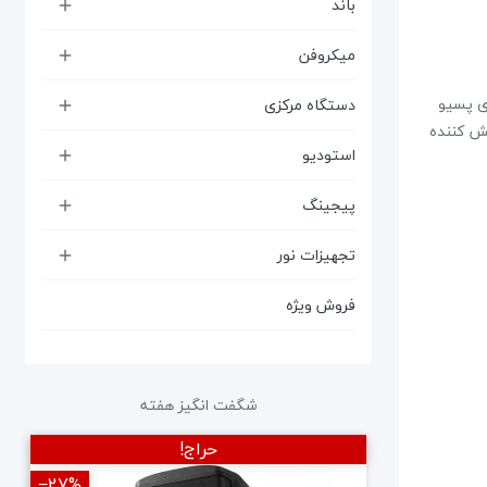
باند

میکروفن

سپیکر دیواری پسیو
دستگاه مرکزی

کزی INSTA SUB8A دارای پخش کننده
استودیو

پیجینگ

تجهیزات نور

فروش ویژه
شگفت انگیز هفته
‎−27%