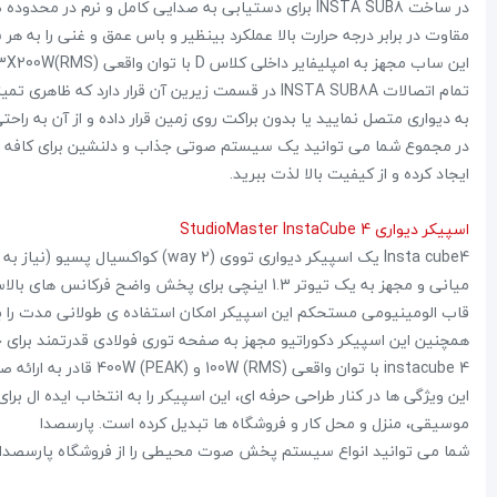
حراج!
مقاوت در برابر درجه حرارت بالا عملکرد بینظیر و باس عمق و غنی را به 
‎−2%
این ساب مجهز به امپلیفایر داخلی کلاس D با توان واقعی 3X200W(RMS) و در حالت ماکزیمم به 3X800W(PEAK) می رسد.
جدید
تمام اتصالات INSTA SUB8A در قسمت زیرین آن قرار
به دیواری متصل نمایید یا بدون براکت روی زمین قرار داده و از آن به راحت
ایجاد کرده و از کیفیت بالا لذت ببرید.
اسپیکر دیواری StudioMaster InstaCube 4
میانی و مجهز به یک تیوتر 1.3 اینچی برای پخش واضح فرکانس های بالاست.
پاور میکسر صندوقی برین BR4200
اکو شارژی برین 12 اینچ بیسیم 300 W
قاب الومینیومی مستحکم این اسپیکر امکان استفاده ی طولانی مدت را بد
28,224,000 تومان
28,800,000 تومان
24,500,000 تومان
همچنین این اسپیکر دکوراتیو مجهز به صفحه توری فولادی قدرتمند برای ح
علاقه مندی
instacube 4 با توان واقعی 100W (RMS) و 400W (PEAK) قادر به ارائه صدایی قدرتمند، تمیز و واقعی به مخاطبان شماست.
این ویژگی ها در کنار طراحی حرفه ای، این اسپیکر را به انتخاب ایده ال
موسیقی، منزل و محل کار و فروشگاه ها تبدیل کرده است. پارسصدا
شما می توانید انواع سیستم پخش صوت محیطی را از فروشگاه پارسصدا ت