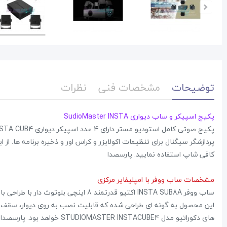
توضیحات
مشخصات فنی
نظرات
پکیج اسپیکر پرتابل EDISON Es6000
میکروفن طرح کلاسیک OLD
پکیج اسپیکر و ساب دیواری SudioMaster INSTA
39,600,000 تومان
45,000,000 تومان
9,000,000 تومان
علاقه مندی
پردازشگر سیگنال برای تنظیمات اکولایزر و کراس اور و ذخیره برنامه ها. از
کافی شاپ استفاده نمایید. پارسصدا
2 نظر
مشخصات ساب ووفر با امپلیفایر مرکزی
ساب ووفر INSTA SUB8A اکتیو قدرتمند 8 اینچی بلوتوث دار با طراحی باریک (ultra slim) منحصر به فرد است.
این محصول به گونه ای طراحی شده که قابلیت نصب به روی دیوار، سقف یا
های دکوراتیو مدل STUDIOMASTER INSTACUBE4 خواهد بود. پارسصدا