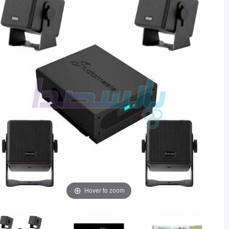
Hover to zoom
حراج!
‎−12%