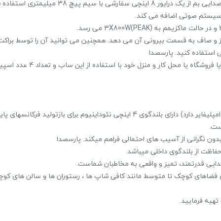
در ساخت INSTA SUB8 برای دستیابی به صدایی کامل و نرم در محدوده صدایی بم از یک درایور 8 اینچی سف
حراج!
حراج!
هر سیستم صوتی اضافه می کند.
‎−2%
 دارد که ظاهری تمیز و صاف به قسمت بیرونی آن می دهد. همچنین می توانید آن را توسط ب
ی استفاده کنید. پارسصدا
در مجموع شما می توانید یک سیستم صوتی جذاب و دلنشین برای کافه یا فروشگاه ی
Insta cube4 یک اسپیکر دیواری تووی (2 way) کواکسیال پسیو (نیاز به امپلیفایر دارد) دارای بلندگوی 4 اینچی نئوداینیوم برای بازتولید فرکا
B12
اکو همراه 8 اینچ بیسیم برین 1880W
ون نگرانی از آسیب های احتمالی فراهم میکند. پارسصدا
24,010,000 تومان
16,781,000 تومان
17,300,000 تومان
فاظت از بلندگوی داخلی میباشد.
علاقه مندی
علاقه مندی
 برای فضاهای کوچک تا متوسط مانند کافی شاپ ها ، رستوران ها و سالن های کو
هیه فرمایید.