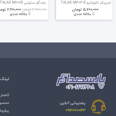
بلندگو ستونی METALAX M602B
بلندگو ستونی METALAX M706
2,610,000 تومان
5,750,000 تومان
2,900,000 تومان
علاقه مندی
علاقه مندی
لینک 
کاهش 
محصول
پشتیبانی آنلاین:
09120700163
پرفروش