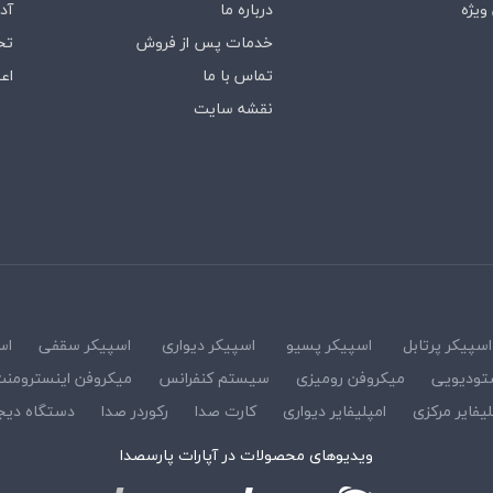
ویژه
درباره‌ ما
آد
خدمات پس از فروش
تخ
تماس با ما
اع
نقشه سایت
اسپیکر پرتابل
اسپیکر پسیو
اسپیکر دیواری
اسپیکر سقفی
اس
تودیویی
میکروفن رومیزی
سیستم کنفرانس
میکروفن اینسترومن
لیفایر مرکزی
امپلیفایر دیواری
کارت صدا
رکوردر صدا
دستگاه دیج
ویدیوهای محصولات در آپارات پارسصدا