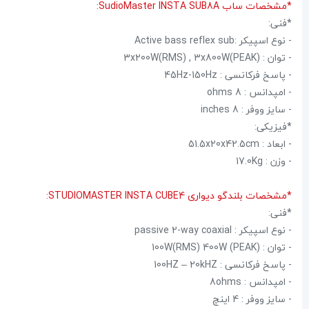
*مشخصات ساب SudioMaster INSTA SUB8A:
*فنی:
- نوع اسپیکر :Active bass reflex sub
- توان : 3x200W(RMS) , 3x800W(PEAK)
- پاسخ فرکانسی : 45Hz-150Hz
- امپدانس : 8 ohms
- سایز ووفر : 8 inches
*فیزیکی:
- ابعاد : 51.5x20x42.5cm
- وزن : 17.0Kg
*مشخصات بلندگو دیواری STUDIOMASTER INSTA CUBE4:
*فنی:
- نوع اسپیکر : passive 2-way coaxial
- توان : 100W(RMS) 400W (PEAK)
- پاسخ فرکانسی : 100HZ – 20kHZ
- امپدانس : 8ohms
- سایز ووفر : 4 اینچ