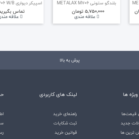
اسپیکر دیواری METALAX M206 W/B
تماس بگیرید
تماس بگیرید
علاقه مندی
علاقه مند
پرش به بالا
ویژه ها
لینک های کاربردی
حس
قیمت‌ها
راهنمای خرید
اط
ات جدید
ثبت شکایات
سف
 ترین ها
قوانین خرید
رس