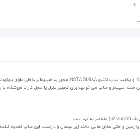
RETRO 60s G
اسپيكر اكتيو Gemini AS2115BT LT
8,280,000 تومان
36,281,000 تومان
49,700,000 تومان
علاقه مندی
علاقه مندی
 این ست اسپیکر و ساب می توانید برای تجهیز منزل یا محل کار یا فروشگاه یا ر
 زمین و حتی مکان هایی مانند زیر مبلمان را داراست. این ساب تغذیه کننده