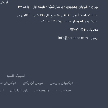
فروش 
تهران - خیابان جمهوری - پاساژ شرکا - طبقه اول - واحد 30
ساعات پاسخگویی : تلفنی 10 صبح الی 20 شب - آنلاین در
سایت و پیام رسان ها بصورت 24 ساعته
موبایل :
09120700163
ایمیل :
info@parseda.com
اسپیکر اکتیو
میکروفن وایرلس
میکروفن وکال
میکروفن اس
میکسر صدا
پاورمیکسر
پاور امپلیفایر
امپ