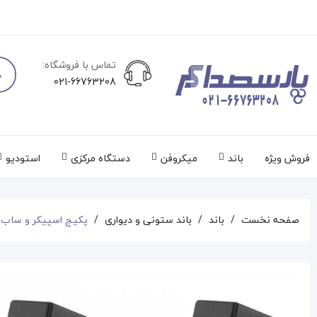
تماس با فروشگاه:
021-66763208
فروش ویژه
باند
میکروفن
دستگاه مرکزی
استودیو
صفحه نخست
باند
باند ستونی و دیواری
پکیج اسپیکر و ساب SudioMaster INSTA