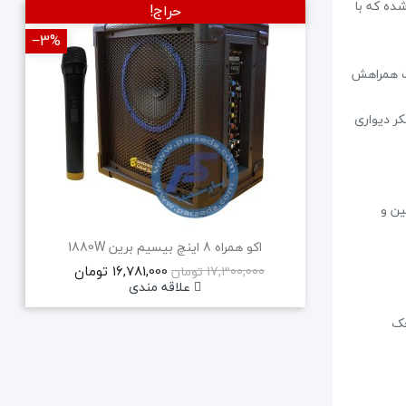
ارشی با سیم پیچ 38 میلیمتری استفاده شده که با
حراج!
‎−5%
‎−3%
راکت همراهش
ا محل کار و منزل خود با استفاده از این ساب و تعداد 4 عدد اسپیکر دیواری
نسهای پایین و
اکو همراه 12+6 برین 12250W بیسیم
21,565,000 تومان
22,700,000 تومان
علاقه مندی
چک