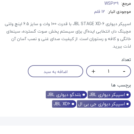
مرجع:
WSP39
موجودی انبار:
12 قلم
اسپیکر دیواری JBL STAGE XD-6 با قدرت 100 وات و سایز 6.5 اینچ ولتی
مچینگ دار، انتخابی ایده‌آل برای سیستم پخش صوت گسترده، سینمای
خانگی و کافه و رستوران است. از کیفیت صدای غنی و نصب آسان آن
لذت ببرید.
تعداد
اضافه به سبد
برچسب ها
اسپیکر دیواری JBL
بلندگو دیواری JBL
اسپیکر دیواری جی بی ال
JBL XD6