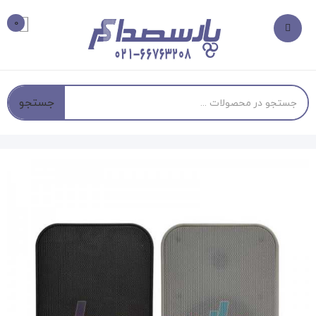
0
جستجو