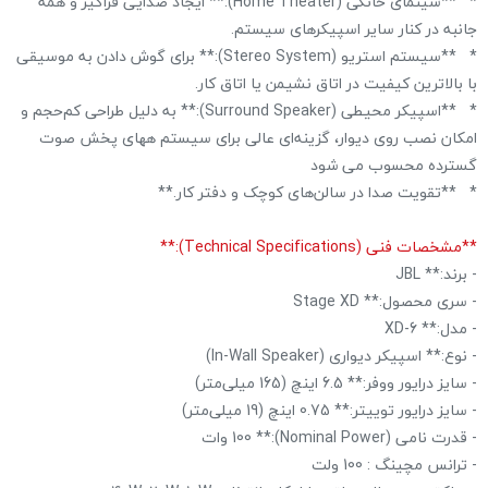
* **سینمای خانگی (Home Theater):** ایجاد صدایی فراگیر و همه
جانبه در کنار سایر اسپیکرهای سیستم.
* **سیستم استریو (Stereo System):** برای گوش دادن به موسیقی
با بالاترین کیفیت در اتاق نشیمن یا اتاق کار.
* **اسپیکر محیطی (Surround Speaker):** به دلیل طراحی کم‌حجم و
امکان نصب روی دیوار، گزینه‌ای عالی برای سیستم ههای پخش صوت
گسترده محسوب می شود
* **تقویت صدا در سالن‌های کوچک و دفتر کار.**
**مشخصات فنی (Technical Specifications):**
- برند:** JBL
- سری محصول:** Stage XD
- مدل:** XD-6
- نوع:** اسپیکر دیواری (In-Wall Speaker)
- سایز درایور ووفر:** 6.5 اینچ (165 میلی‌متر)
- سایز درایور توییتر:** 0.75 اینچ (19 میلی‌متر)
- قدرت نامی (Nominal Power):** 100 وات
- ترانس مچینگ : 100 ولت