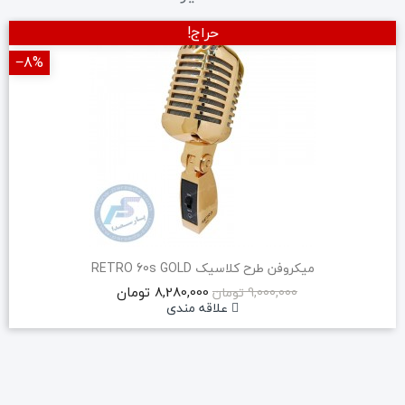
حراج!
‎−8%
میکروفن طرح کلاسیک RETRO 60s GOLD
8,280,000 تومان
9,000,000 تومان
علاقه مندی