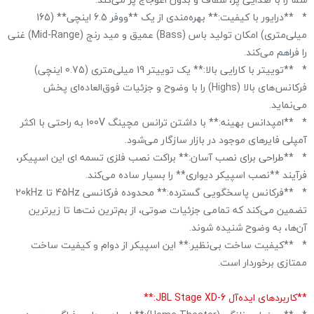
* **درایور با کیفیت:** بهره‌مندی از یک **ووفر 6.5 اینچی** (165
میلی‌متری) امکان تولید باس (Bass) عمیق و مید رنج (Mid-Range) غنی
را فراهم می‌کند.
* **توییتر با کارایی بالا:** یک توییتر 19 میلی‌متری (0.75 اینچی)
فرکانس‌های بالا (Highs) را با وضوح و جزئیات فوق‌العاده‌ای پخش
می‌نماید.
* **امپدانس بهینه:** با داشتن ترانس مچینگ 100V به راحتی با اکثر
آمپلی فایرهای موجود در بازار سازگار می‌شود.
* **طراحی برای نصب آسان:** براکت نصب فلزی تسمه ای این اسپیکر،
فرآیند **نصب اسپیکر دیواری** را بسیار ساده می‌کند.
* **فرکانس پاسخگویی گسترده:** محدوده فرکانسی 45Hz تا 20kHz
تضمین می‌کند که تمامی جزئیات صوتی، از بم‌ترین نت‌ها تا زیرترین
آن‌ها، به وضوح شنیده شوند.
* **کیفیت ساخت بی‌نظیر:** این اسپیکر از دوام و کیفیت ساخت
ممتازی برخوردار است.
**کاربردهای ایده‌آل JBL Stage XD-6:**