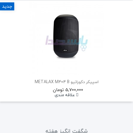
جدید
اسپیکر دکوراتیو METALAX M404 B
5,700,000 تومان
علاقه مندی
شگفت انگیز هفته