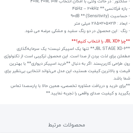
- سلکتور : در حالت ولتی با امکان انتخاب 40W, 20W, 10W
- بازه فرکانسی:** 45Hz – 20kHz
- حساسیت (Sensitivity):** 90dB
- ابعاد :
216×205×285 میلی متر
- رنگ : این محصول در دو رنگ سفید و مشکی عرضه می شود.
**چرا JBL XD6 را انتخاب کنیم؟**
**JBL STAGE XD-6** تنها یک اسپیکر نیست؛ یک سرمایه‌گذاری
مطمئن برای لذت بردن از صدا است. این محصول ترکیبی است از تکنولوژی
روز، طراحی کاربرپسند. اگر به دنبال **خرید اسپیکر دیواری** با بهترین
قیمت و بالاترین کیفیت هستید، این مدل می‌تواند انتخابی بی‌نظیر برای
شما باشد.
**برای خرید و دریافت مشاوره تخصصی، همین حالا با پارسصدا تماس
بگیرید و کیفیت صدای واقعی را تجربه نمایید.**
محصولات مرتبط