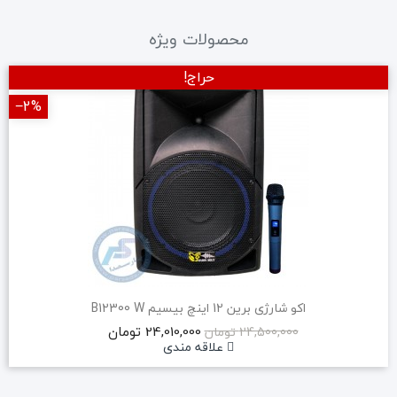
محصولات ویژه
حراج!
‎−2%
اکو شارژی برین 12 اینچ بیسیم B12300 W
24,010,000 تومان
24,500,000 تومان
علاقه مندی