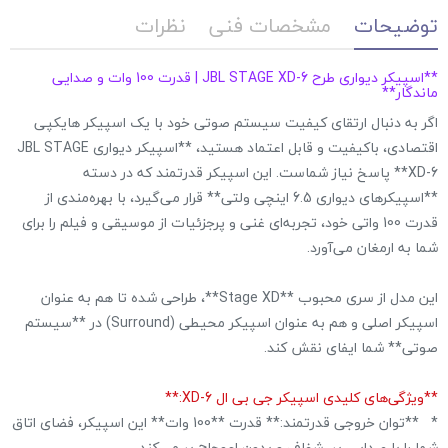
توضیحات
مشخصات فنی
نظرات
**اسپیکر دیواری طرح JBL STAGE XD-6 | قدرت 100 وات و صدایی
ماندگار**
اگر به دنبال ارتقای کیفیت سیستم صوتی خود با یک اسپیکر هایکپی
اقتصادی، باکیفیت و قابل اعتماد هستید، **اسپیکر دیواری JBL STAGE
XD-6** پاسخ نیاز شماست. این اسپیکر قدرتمند که در دسته
**اسپیکرهای دیواری 6.5 اینچی ولتی** قرار می‌گیرد، با بهره‌مندی از
قدرت 100 واتی خود، تجربه‌ای غنی و پرجزئیات از موسیقی و فیلم را برای
شما به ارمغان می‌آورد.
این مدل از سری محبوب **Stage XD**، طراحی شده تا هم به عنوان
اسپیکر اصلی و هم به عنوان اسپیکر محیطی (Surround) در **سیستم
صوتی** شما ایفای نقش کند.
**ویژگی‌های کلیدی اسپیکر جی بی ال XD-6:**
* **توان خروجی قدرتمند:** قدرت **100 وات** این اسپیکر، فضای اتاق
شما را با صدایی پر، شفاف و بدون اعوجاج پر می‌کند.