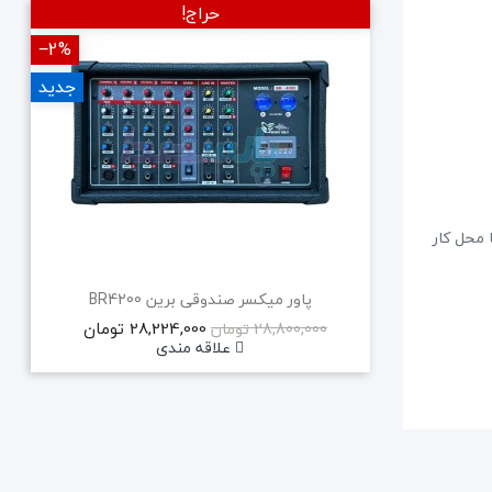
حراج!
‎−2%
‎−5%
جدید
 محل کار
پاور میکسر صندوقی برین BR4200
28,224,000 تومان
28,800,000 تومان
علاقه مندی