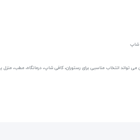
حراج!
 شاپ
ن می تواند انتخاب مناسبی برای رستوران، کافی شاپ، درمانگاه، مطب، منزل یا
میکروفن بیسیم دستی AAP WM110H
6,555,000 تومان
6,900,000 تومان
علاقه مندی