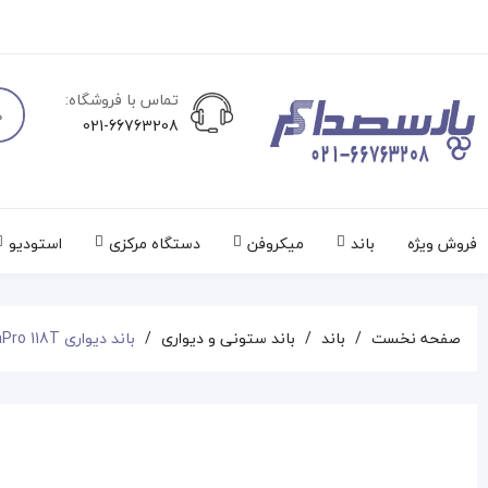
تماس با فروشگاه:
021-66763208
فروش ویژه
باند
میکروفن
دستگاه مرکزی
استودیو
صفحه نخست
باند
باند ستونی و دیواری
باند دیواری DynaPro 118T