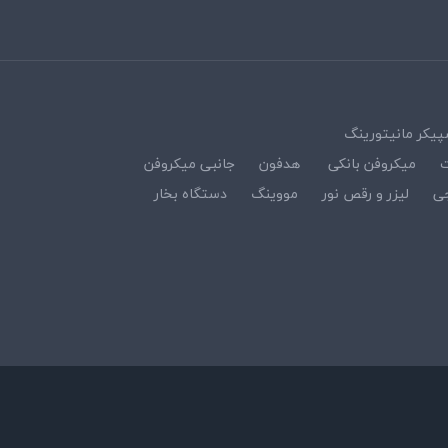
پیکر مانیتورینگ
ت
میکروفن بانکی
هدفون
جانبی میکروفن
ی
لیزر و رقص نور
مووینگ
دستگاه بخار