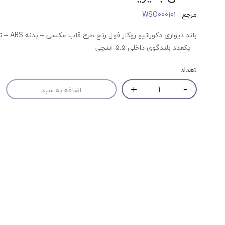
مرجع:
WSO000101
– یکعدد بلندگوی داخلی 5.5 اینچی
تعداد
اضافه به سبد
حراج!