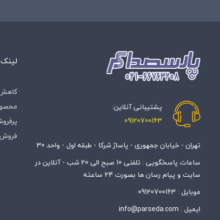
لینک 
کاهش 
محصول
پشتیبانی آنلاین:
09120700163
پرفروش
فروش 
تهران - خیابان جمهوری - پاساژ شرکا - طبقه اول - واحد 30
ساعات پاسخگویی : تلفنی 10 صبح الی 20 شب - آنلاین در
سایت و پیام رسان ها بصورت 24 ساعته
موبایل :
09120700163
ایمیل :
info@parseda.com