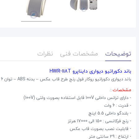
توضیحات
مشخصات فنی
نظرات
باند دکوراتیو دیواری دایناپرو HWR-118T
باند دیواری دکوراتیو روکار فول رنج طرح قاب عکس – بدنه ABS – توان 6 وات – یکعدد بلندگوی 5.5 اینچی
مشخصات :
- دارای ترانس داخلی 100V قابل استفاده بصورت ولتی (100V)
- قدرت : 6 وات
- بلندگو داخلی 5.5 اینچ
- رنج فرکانسی : 150 الی 17000 هرتز
- قابلیت نصب بصورت قاب عکس
- ارتفاع : 29 سانتی متر