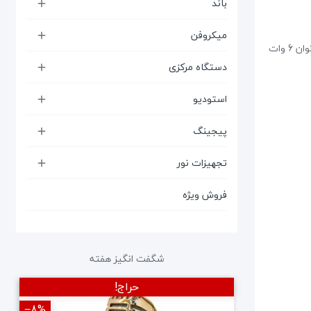
باند

میکروفن

باند دیواری دکوراتیو روکار فول رنج طرح قاب عکسی – بدنه ABS – توان 6 وات
دستگاه مرکزی

استودیو

پیجینگ

تجهیزات نور

فروش ویژه
شگفت انگیز هفته
حراج!
‎−8%
‎−12%