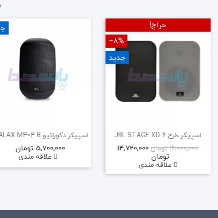
م
حراج!
جد
‎−8%
جدید
اسپیکر طرح JBL STAGE XD-6
14,720,000
5,700,000 تومان
16,000,000 تومان
تومان
علاقه مندی
علاقه مندی