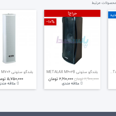
حصولات مرتبط
حراج!
ید
‎−10%
اسپیکر دکوراتیو METALAX M404 B
بلندگو ستونی METALAX M602B
بلندگو ستونی METALAX M706
2,610,000 تومان
5,750,000 تومان
2,900,000 تومان
علاقه مندی
علاقه مند