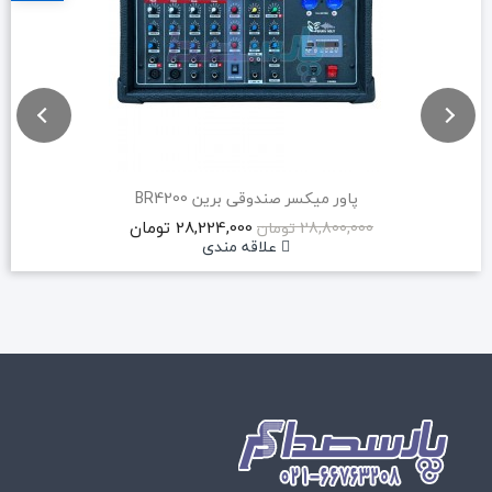
پاور میکسر صندوقی برین BR4200
28,224,000 تومان
28,800,000 تومان
علاقه مندی