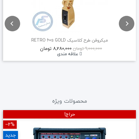
میکروفن طرح کلاسیک RETRO 60s GOLD
8,280,000 تومان
9,000,000 تومان
علاقه مندی
محصولات ویژه
حراج!
‎−2%
جدید