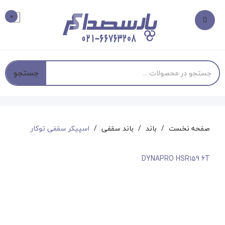
0
جستجو
صفحه نخست
باند
باند سقفی
اسپیکر سقفی توکار
DYNAPRO HSR159 6T