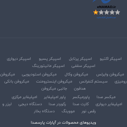
اسپیکر اکتیو
اسپیکر پرتابل
اسپیکر پسیو
اسپیکر دیواری
اسپیکر سقفی
اسپیکر مانیتورینگ
میکروفن وایرلس
میکروفن وکال
میکروفن استودیویی
میکروفن
رومیزی
سیستم کنفرانس
میکروفن اینسترومنت
میکروفن بانکی
هدفون
جانبی میکروفن
میکسر صدا
پاورمیکسر
پاور امپلیفایر
امپلیفایر مرکزی
امپلیفایر دیواری
کارت صدا
رکوردر صدا
دستگاه دیجی
لیزر و
رقص نور
مووینگ
دستگاه بخار
ویدیوهای محصولات در آپارات پارسصدا