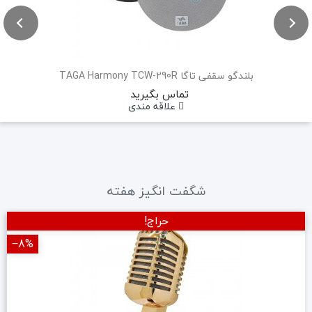
بلندگو سقفی تاگا TAGA Harmony TCW-290R
تماس بگیرید
علاقه مندی
شگفت انگیز هفته
حراج!
‎−8%