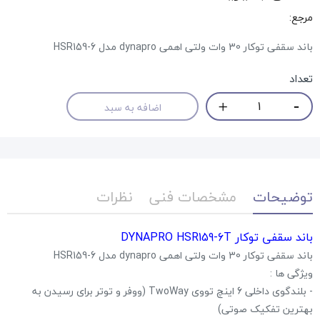
مرجع:
باند سقفی توکار 30 وات ولتی اهمی dynapro مدل HSR159-6
تعداد
اضافه به سبد
توضیحات
مشخصات فنی
نظرات
باند سقفی توکار DYNAPRO HSR159-6T
باند سقفی توکار 30 وات ولتی اهمی dynapro مدل HSR159-6
ویژگی ها :
- بلندگوی داخلی 6 اینچ تووی TwoWay (ووفر و توتر برای رسیدن به
بهترین تفکیک صوتی)