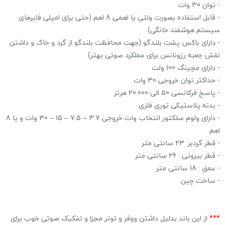
- توان 30 وات
- قابل استفاده بصورت ولتی یا اهمی 8 اهم (حتی برای امپلی فایرهای
سیستم هوشمند خانگی)
- دارای باکس پشت بلندگو (جهت محافظت بلندگو از گرد و خاک و داشتن
نقش جعبه رزونانس برای عملکرد صوتی بهتر)
- دارای مچینگ 100 ولت
- حداکثر توان خروجی 30 وات
- پاسخ فرکانسی 50 الی 20.000 هرتز
- بدنه پلاستیکی توری فلزی
- دارای ولوم سلکتور انتخاب وات خروجی 3.7 – 7.5 – 15 – 30 وات و یا 8
اهم
- قطر گردبر: 23 سانتی متر
- قطر بیرونی : 26 سانتی متر
- عمق : 18 سانتی متر
- ساخت چین
***
از این باند بدلیل داشتن ووفر و توتر مجزا و تفکیک صوتی خوب برای