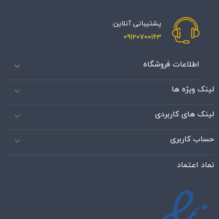
پشتیبانی آنلاین:
09120700163
اطلاعات فروشگاه

لینک ویژه ها

لینک های کاربردی

حساب کاربری

نماد اعتماد