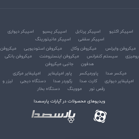
اسپیکر اکتیو
اسپیکر پرتابل
اسپیکر پسیو
اسپیکر دیواری
اسپیکر سقفی
اسپیکر مانیتورینگ
میکروفن وایرلس
میکروفن وکال
میکروفن استودیویی
میکروفن
رومیزی
سیستم کنفرانس
میکروفن اینسترومنت
میکروفن بانکی
هدفون
جانبی میکروفن
میکسر صدا
پاورمیکسر
پاور امپلیفایر
امپلیفایر مرکزی
امپلیفایر دیواری
کارت صدا
رکوردر صدا
دستگاه دیجی
لیزر و
رقص نور
مووینگ
دستگاه بخار
ویدیوهای محصولات در آپارات پارسصدا