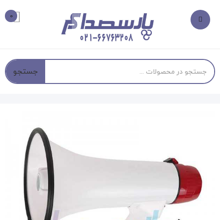
0
جستجو