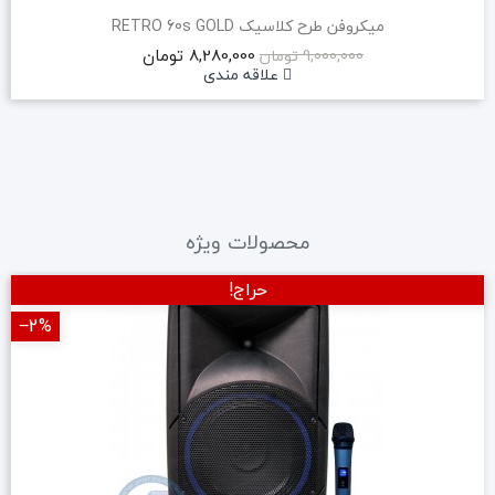
میکروفن طرح کلاسیک RETRO 60s GOLD
8,280,000 تومان
9,000,000 تومان
علاقه مندی
محصولات ویژه
حراج!
‎−2%