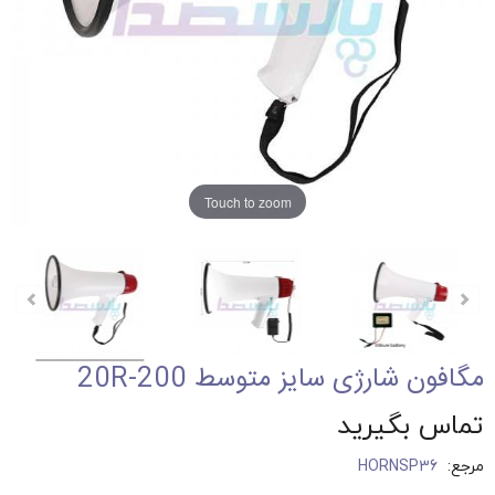
Touch to zoom
مگافون شارژی سایز متوسط 20R-200
تماس بگیرید
مرجع:
HORNSP36