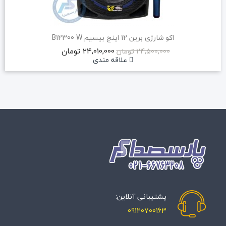
اکو شارژی برین 12 اینچ بیسیم B12300 W
24,010,000 تومان
24,500,000 تومان
علاقه مندی
پشتیبانی آنلاین:
09120700163