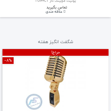
یونیت مچینگ دار TU100CT
تماس بگیرید
علاقه مندی
شگفت انگیز هفته
حراج!
‎−8%