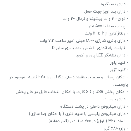
- دارای دستگیره
- دارای بند آویز جهت حمل
- توان 30 وات بیشینه و نرمال 20 وات
- پرتاب صدا تا 500 متر
- ولتاژ کاری از 6 تا 12 ولت
- دارای باتری شارژی 1800 میلی آمپر ساعت 7.2 ولت
- قابلیت راه اندازی با شش عدد باتری سایز D
- دارای نشانگر LED پاور و رکورد
- کلید پاور
- کلید آژیر
- امکان پخش و ضبط بر حافظه داخلی مگافون تا 240 ثانیه . موجود در
پارسصدا.
- امکان پخش USB و SD کارت با امکان انتخاب فایل در حال پخش
- دارای بلوتوث
- دارای میکروفن داخلی در پشت دستگاه
- دارای میکروفن پلیسی با سیم فنری ( با امکان جدا سازی)
- ابعاد: 320 (طول) در 200 میلیمتر (قطر دهانه)
- وزن 680 گرم