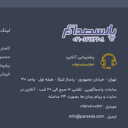
لینک 
کاهش 
محصول
پشتیبانی آنلاین:
09120700163
پرفروش
فروش 
تهران - خیابان جمهوری - پاساژ شرکا - طبقه اول - واحد 30
ساعات پاسخگویی : تلفنی 10 صبح الی 20 شب - آنلاین در
سایت و پیام رسان ها بصورت 24 ساعته
موبایل :
09120700163
ایمیل :
info@parseda.com