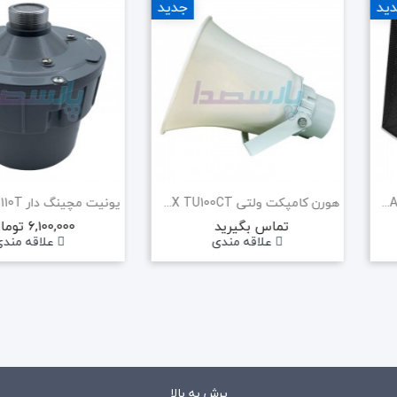
ید
جدید
حراج!
هورن پروژکتور METALAX M6400WT
هورن کامپکت ولتی METALAX TU100CT
تماس بگیرید
6,100,000 تومان
میکروفن بیسیم دستی AAP WM110H
علاقه مندی
علاقه مند
6,555,000 تومان
6,900,000 تومان
علاقه مندی
پرش به بالا