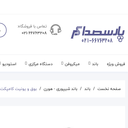
تماس با فروشگاه:
021-66763208
فروش ویژه
باند
میکروفن
دستگاه مرکزی
استودیو
صفحه نخست
باند
باند شیپوری - هورن
بوق و یونیت کامپکت METALAX