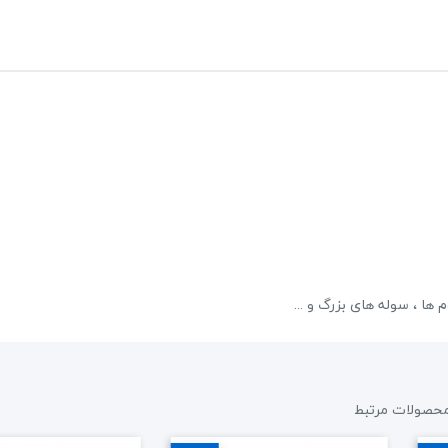
پکیج اسپیکر پرتابل EDISON Es6000
39,600,000 تومان
45,000,000 تومان
علاقه مندی
ها ، سوله های بزرگ و ...
2 نظر
حصولات مرتبط