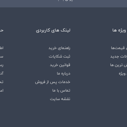
ویژه ها
لینک های کاربردی
حس
قیمت‌ها
راهنمای خرید
اط
ات جدید
ثبت شکایات
سف
 ترین ها
قوانین خرید
رس
ویژه
درباره‌ ما
آد
خدمات پس از فروش
تخ
تماس با ما
اع
نقشه سایت