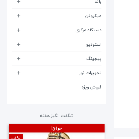
باند

میکروفن

دستگاه مرکزی

استودیو

پیجینگ

تجهیزات نور

فروش ویژه
شگفت انگیز هفته
حراج!
‎−8%
‎−12%