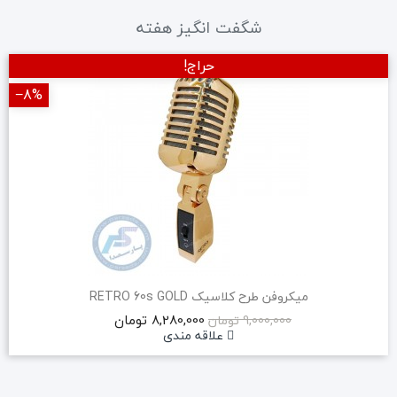
شگفت انگیز هفته
حراج!
‎−8%
میکروفن طرح کلاسیک RETRO 60s GOLD
8,280,000 تومان
9,000,000 تومان
علاقه مندی