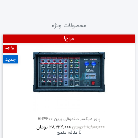
محصولات ویژه
حراج!
‎−2%
جدید
پاور میکسر صندوقی برین BR4200
28,224,000 تومان
28,800,000 تومان
علاقه مندی