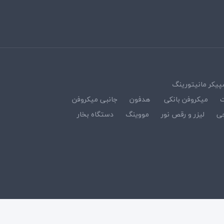
پیکر مانیتورینگ
ت
میکروفن بانکی
هدفون
جانبی میکروفن
ی
لیزر و رقص نور
مووینگ
دستگاه بخار