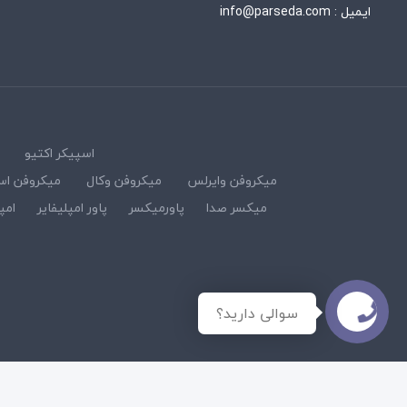
ایمیل :
info@parseda.com
اسپیکر اکتیو
میکروفن وایرلس
میکروفن وکال
میکروفن اس
میکسر صدا
پاورمیکسر
پاور امپلیفایر
امپ
سوالی دارید؟
© کلیه حقوق مادی و معنوی این سایت متعلق به فروشگاه پارسصدا می باش