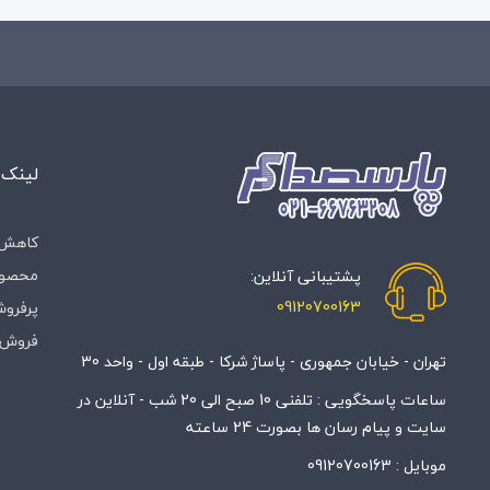
لینک 
کاهش 
محصول
پشتیبانی آنلاین:
09120700163
پرفروش
فروش 
تهران - خیابان جمهوری - پاساژ شرکا - طبقه اول - واحد 30
ساعات پاسخگویی : تلفنی 10 صبح الی 20 شب - آنلاین در
سایت و پیام رسان ها بصورت 24 ساعته
موبایل :
09120700163