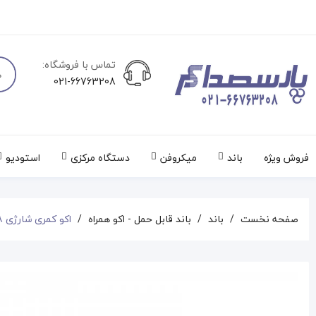
تماس با فروشگاه:
021-66763208
فروش ویژه
باند
میکروفن
دستگاه مرکزی
استودیو
صفحه نخست
باند
باند قابل حمل - اکو همراه
اکو کمری شارژی AP168