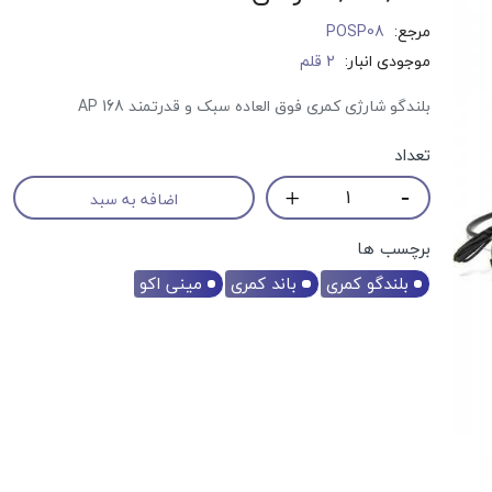
مرجع:
POSP08
موجودی انبار:
2 قلم
بلندگو شارژی کمری فوق العاده سبک و قدرتمند AP 168
تعداد
اضافه به سبد
برچسب ها
بلندگو کمری
باند کمری
مینی اکو
حراج!