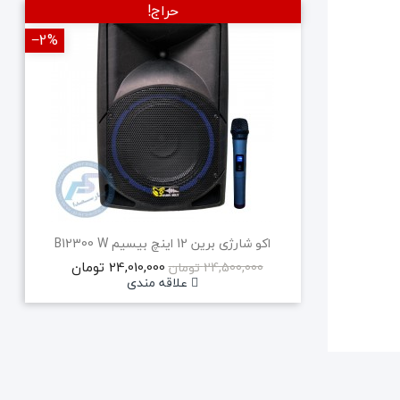
حراج!
‎−2%
‎−2%
جدید
اکو شارژی برین 12 اینچ بیسیم B12300 W
24,010,000 تومان
24,500,000 تومان
علاقه مندی