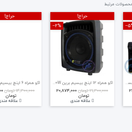
حصولات مرتبط
حراج!
حراج!
‎−2%
‎−5
اکو همراه 12+6 برین 12250W بیسیم
اکو همراه 12 اینچ بیسیم برین 12200W
00
20,874,000
2
21,300,000 تومان
14,300,000 تومان
تومان
تومان
علاقه مندی
علاقه مند