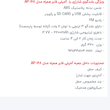
ویژگی بلندگوی شارژی یا آمپلی فایر همراه مدل AP-168:
- جنس بدنه: پلاستیک ABS
- قابلیت پخش USB و SD CARD و رکوردر
- رادیو FM
- دارای بلندگو 3 اینچی با توان 8 وات (ارائه توسط پارسصدا)
- باطری لیتیومی شارژی 3.7V – 2200mAh
- مدت زمان کار 2 الی 4 ساعت
- وزن : 320 گرم
- ابعاد : 93x44x104 mm
محتویات داخل جعبه آمپلی فایر همراه مدل AP-168:
- کیف حمل
- آداپتور جهت شارژ
- بند مخصوص حمل
- میکروفون هدمیک