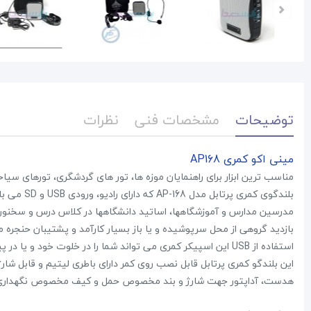
توضیحات
مشخصات فنی
نظرات
مینی اکو کمری AP168
مناسب ترین ابزار برای راهنمایان موزه ها، تور های گردشگری، تورهای س
بلندگوی کم
مدرسین مدارس و آموزشگاهها، اساتید دانشگاهها در کلاس درس و سخنوران 
بازدید گروهی از محل سرپوشیده و یا باز بسیار کارآمد و پشتیبان حنجره 
استفاده از USB این اسپیکر کمری می تواند شما را در خلوت خود و یا در پیاده روی و کوهنوردی همراهی کند.
هدست، آداپتور جهت شارژ و بند مخصوص حمل و کیف مخصوص نگهداری و حم