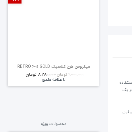
میکروفن طرح کلاسیک RETRO 60s GOLD
8,280,000 تومان
9,000,000 تومان
علاقه مندی
جهت استفاده
در یک
 و دارای میکروفون
محصولات ویژه