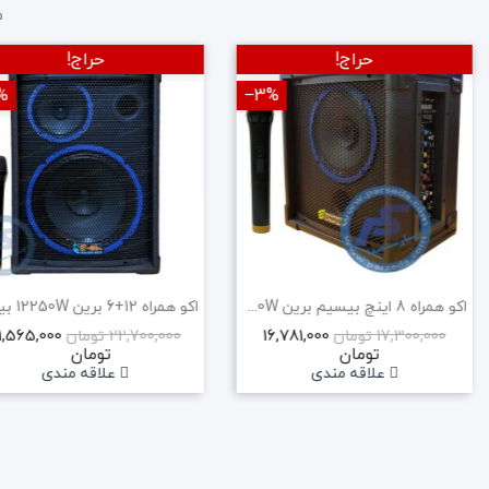
م
حراج!
حراج!
%
‎−3%
اکو همراه 8 اینچ بیسیم برین 1880W
1,565,000
16,781,000
17,300,000 تومان
22,700,000 تومان
تومان
تومان
علاقه مندی
علاقه مندی