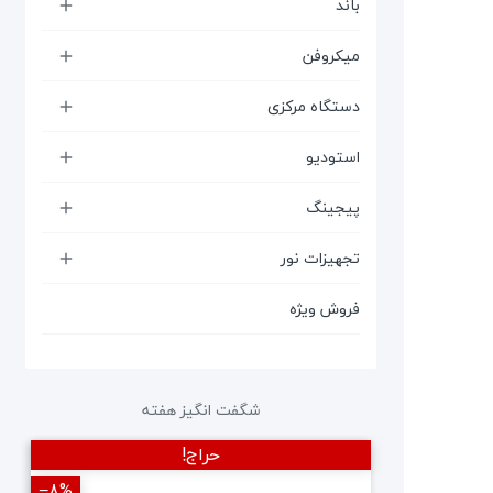
باند

میکروفن

دستگاه مرکزی

استودیو

پیجینگ

تجهیزات نور

فروش ویژه
شگفت انگیز هفته
حراج!
‎−8%
‎−12%