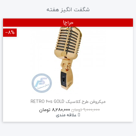
شگفت انگیز هفته
حراج!
‎−8%
میکروفن طرح کلاسیک RETRO 60s GOLD
8,280,000 تومان
9,000,000 تومان
علاقه مندی