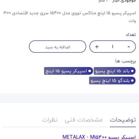
موجودی انبار:
4 قلم
اسپیکر پسیو 15 اینچ متاکس تووی مدل 15400 سری جدید اقتصادی 300
وات
تعداد
اضافه به سبد
برچسب ها
باند 15 اینچ پسیو
اسپیکر پسیو 15 اینچ
بلندگو 15 اینچ پسیو
توضیحات
مشخصات فنی
نظرات
اسپیکر پسیو METALAX - M15400‏‎