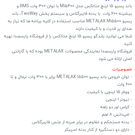
باند پسیو 15 اینچ متالکس مدل M15400 با توان 300 وات RMS و
بیشینه 600 وات با بدنه فایبرگلاس‎ ‎‏و سیستم پخش ‏TwoWay‏، باند
پسیو METALAX M15500 ‏مناسب استفاده در کلیه برنامه ها که نیاز به
صدای پر قدرت و با کیفیت دارند.
شما می توانید بلندگو پسیو 15 اینچ متالکس را از فروشگاه پارسصدا تهیه
کنید.
فروشگاه پارسصدا نمایندگی محصولات METALAX بوده که با گارانتی
اصلی ارائه می شود.
خصوصیات:
‏- توان خروجی باند پسیو METALAX 15500‏ برابر با 300 وات نرمال و تا
600 وات
‏- ووفر 15 اینچی با کیفیت
‏- تیوتر 1 اینچی
‏- کراس اور دو راهه
‏- امپدانس 8 اهم
‏- بدنه مستحکم و مقاوم در برابر ضربه از جنس فایبرگلاس
- دارای دو دستگیره از کنار بدنه اسپیکر