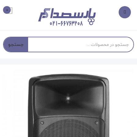
0
جستجو