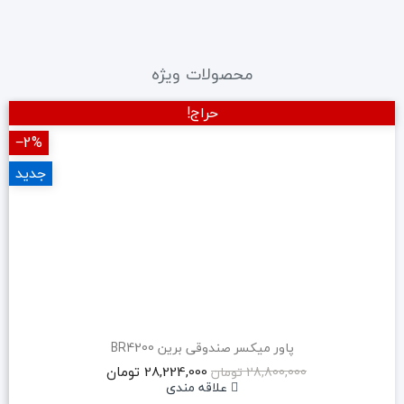
محصولات ویژه
حراج!
‎−2%
جدید
پاور میکسر صندوقی برین BR4200
28,224,000 تومان
28,800,000 تومان
علاقه مندی