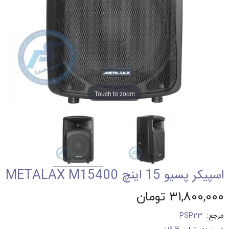
Touch to zoom
اسپیکر پسیو 15 اینچ M15400‏METALAX ‎
31,800,000 تومان
مرجع:
PSP23