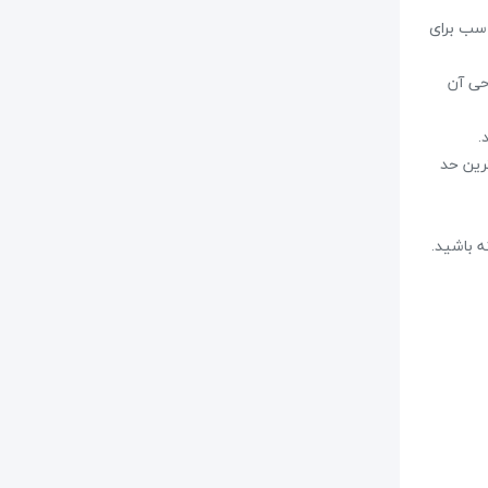
ناسب برای
. طراحی آن
است تا عملکرد و سازگاری آن با بلندگوهای DYNApro را به بالاترین حد
ه باشید.