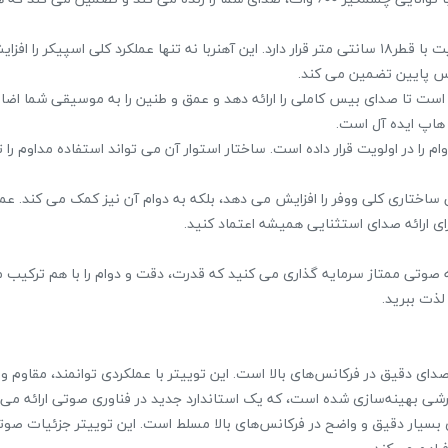
2. آهنربا فریت ۱۸ سانتی متر: در قلب این ووفر استثنایی یک آهنربای فریت با قطر۱۸ سانتی متر قرار دارد. این آهنربا نه تنها عملکرد کلی اسپیکر
نس پایین تضمین می کند.
 بیس. ووفر BN1540 به‌خوبی تنظیم شده است تا صدای بیس کاملی را ارائه دهد و عمق و طنین‌ را به موسیقی شما 
هاپ ایده آل است.
م را در اولویت قرار داده است. ساختار استوار آن می تواند استفاده مداوم را 
 ساختاری کلی ووفر را افزایش می دهد، بلکه به دوام آن نیز کمک می کند. عمل
یک تجربه صوتی ممتاز سرمایه گذاری می کنید که قدرت، دقت و دوام را با هم ترکیب م
 صدای دقیق در فرکانس‌های بالا است. این توییتر با عملکردی توانمند، مقاوم و
س‌های بالا: واحد DYNApro Driver به تولید صدای بسیار دقیق و واضح در فرکانس‌های بالا مسلط است. این توییتر جزئی