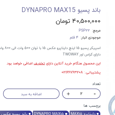
باند پسیو DYNAPRO MAX15
40,500,000 تومان
مرجع:
PSP22
موجودی انبار:
4 قلم
اسپیکر پسیو 15 اینچ
دارای کراس اور TWOWAY
این محصول هنگام خرید آنلاین دارای
تخفیف
پکیج اسپیکر پرتابل EDISON Es6000
اضافی خواهد بود.
39,600,000 تومان
45,000,000 تومان
پشتیبانی : 02166763208
علاقه مندی
تعداد
2 نظر
اضافه به سبد
برچسب ها
دایناپرو MAX15
DYNAPRO MAX15
باند پسیو مکس 15