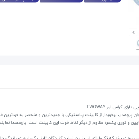
حراج!
پاور میکسر صندوقی برین BR4200
28,224,000 تومان
28,800,000 تومان
علاقه مندی
 بوده که سری مکس به عنوان پرچمدار، برخوردار از کابینت پلاستیکی با جدیدترین و منحصر به فردترین 
با وزن بسیار پایین و توری یکسره مقاوم از دیگر نقاط قوت این کابینت است. پارسصدا نمای
یس کویل تخت ۶ لایه انحصاری دایناپرو بهره میبرند که تکنولوژی از برترین تولید کنندگان ژاپنی کویل های بلن