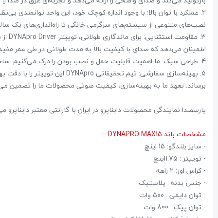
بازتولید می‌کند و صدای واضحی را ارائه می‌دهد و تجربه‌ای غرق در صدا را ف
2. عملکرد با توان بالا: با وجود اندازه کوچک خود، این واحد توانمندی بی‌
نصب‌های متنوعی از سیستم‌های سرگرمی خانگی تا راه‌اندازی‌های یک سالن
3. مق
اطمینان می‌دهد که صدای با کیفیت بالا به مدت طولانی در طی عمر مفید
4. طراحی سبک: ما اهمیت قابلیت حمل و نصب بودن را درک می‌کنیم. ساختار سبک وزن واحد DYNApro Driver امکان حمل و نصب آسان را فراهم می‌کند.
برساند. تعهد ما به بهینه‌سازی، کیفیت صوتی محصولات ما را تضمین می‌
پارسصدا نمایندگی محصولات دایناپرو در ایران با گارانتی معتبر دایناپرو
مشخصات باند DYNAPRO MAX15 :
- سایز بلندگو: 15 اینچ
- توییتر : 1.75اینچ
- کراس اور: 2 راهه
- جنس بدنه : پلاستیک
- توان دایمی : ۵۰۰ وات
- توان پیک : 800 وات