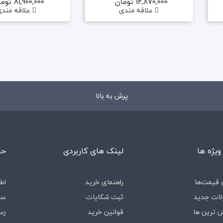
12,870,000 تومان
81,900,000 تومان
علاقه مندی
علاقه مند
پرش به بالا
ویژه ها
لینک های کاربردی
حس
قیمت‌ها
راهنمای خرید
اط
ات جدید
ثبت شکایات
سف
 ترین ها
قوانین خرید
رس