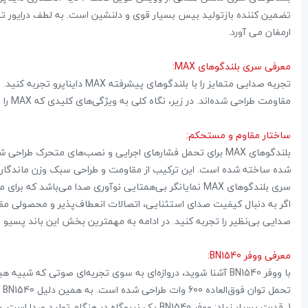
تضمین کننده بازتولید بیس بسیار قوی و دلنشین است. به لطف درایور تیتا
ارمغان می آورد.
معرفی سری بلندگوهای MAX:
تجربه صدایی متمایز را با بلند
مقاومت طراحی شده‌اند. در زیر، نگاه کلی به ویژگی‌های کلیدی که MAX را یک انتخاب برجسته برای هر علاقه‌مند به صدا می‌کنند:
ساختار مقاوم و مستحکم:
بلندگوهای MAX برای تحمل فشارهای اجرایی و نصب‌های متحرک طر
شده ساخته شده است. این ترکیب از مقاومت و طراحی سبک وزن ماندگاری 
سری بلندگوهای MAX نمایانگر بی‌همتایی نوآوری صدا می‌باشد که برای موزیسین‌ها، دی‌جی‌ها، برگزارکنندگان رویدادها و علاقه‌مندان به صدا بهینه شده است.
صدایی بی‌نظیر را تجربه کنید. در ادامه به مهمترین بخش این باند پسیو 15 اینچ که همان ووفر می باشد می پردازیم.
معرفی ووفر BN1540:
با ووفر BN1540 آشنا شوید، دروازه‌ای به سوی تجربه‌ای صوتی ک
تحمل توان فوق‌العاده 600 وات طراحی شده است. به همین دلیل BN1540 باید در بالای لیست آرزوهای صوتی شما باشد: