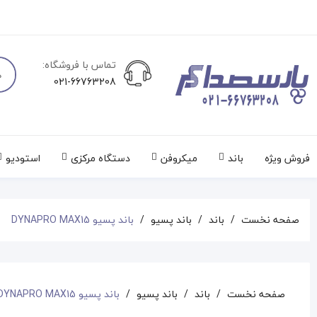
تماس با فروشگاه:
021-66763208
فروش ویژه
باند
میکروفن
دستگاه مرکزی
استودیو
صفحه نخست
باند
باند پسیو
باند پسیو DYNAPRO MAX15
صفحه نخست
باند
باند پسیو
باند پسیو DYNAPRO MAX15