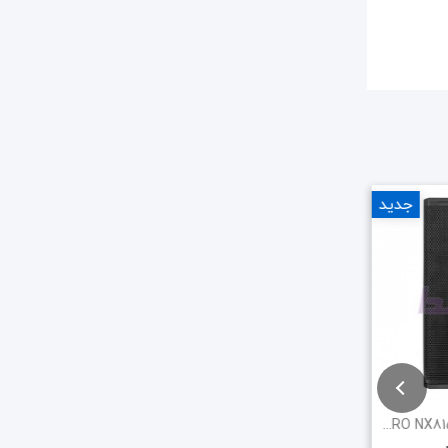
جدید
جدید
اسپیکر پسیو دایناپرو DYNAPRO NX815
اسپیکر پسیو DYNAPRO SX2800P
اسپیکر پسیو TIGER ART15-W17