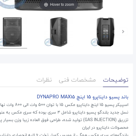
Hover to zoom
توضیحات
مشخصات فنی
نظرات
باند پسیو دایناپرو 15 اینچ DYNAPRO MAX15
اسپیکر پسیو 15 اینچ دایناپرو مکس 15 با توان 500 وات الی 800 وات نهایی دارای کراس اور TWOWAY
نسل جدید بلندگو پسیو دایناپرو شامل ۴ سری
تزریق (GAS INJECTION) تولید شده، طراحی فوق العاده زی
محصولات دایناپرو در ایران
بلندگوهای سری مکس همگی از وو