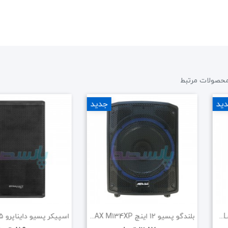
حصولات مرتبط
ید
جدید
بلندگو پسیو 12 اینچ METALAX M131P
بلندگو پسیو 12 اینچ METALAX M134XP