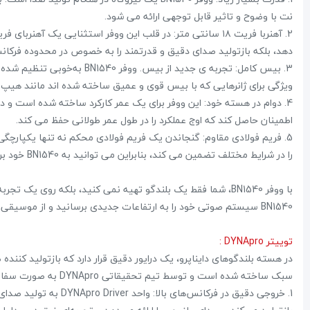
نت با وضوح و تاثیر قابل توجهی ارائه می شود.
دهد، بلکه بازتولید صدای دقیق و قدرتمند را به خصوص در محدوده فرکا
3. بیس کامل: تجربه ی جدید از
ویژگی برای ژانرهایی که با بیس قوی و عمیق ساخته شده اند مانند هیپ 
4. دوام در هسته خود: این ووفر برای یک عمر کارکرد ساخته شده است و دوا
اطمینان حاصل کند که اوج عملکرد را در طول عمر طولانی حفظ می کند.
5. فریم فولادی مقاوم: گنجاندن یک فریم فولادی محکم نه تنها یکپارچگی
را در شرایط مختلف تضمین می کند، بنابراین می توانید به BN1540 خود برای ارائه صدای استثنایی همیشه اعتماد کنید.
با ووفر BN1540، شما فقط یک بلندگو تهیه نمی کنید، بلکه روی 
BN1540 سیستم صوتی خود را به ارتفاعات جدیدی برسانید و از موسیقی لذت ببرید.
توییتر DYNApro :
در هسته بلندگوهای دایناپرو، یک درایور دقیق قرار دارد که بازتولید کننده
سبک ساخته شده است و توسط تیم تحقیقاتی DYNApro به صورت سفارشی بهینه‌سازی شده است، که یک استاندارد جدید در فناوری صوتی ارائه می‌دهد.
1. خروجی دقیق در فرکان