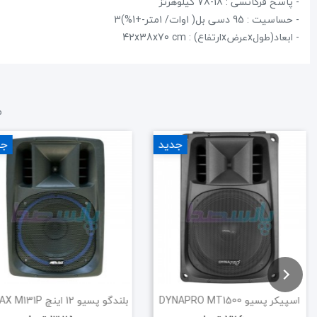
- پاسخ فرکانسی : 18-78 کیلوهرتز
- حساسیت : 95 دسی بل( ۱وات/ ۱متر-+1%)3
- ابعاد(طولxعرضxارتفاع) : 42x38x70 cm
م
جدید
جد
اسپیکر پسیو DYNAPRO MT1500