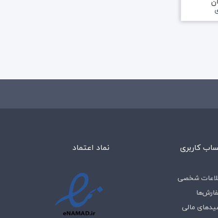
55,700,000 تومان
35,600,000 
ی
علاقه مندی
علا
اب کاربری
نماد اعتماد
لاعات شخصی
ارش‌ها
یدهای مالی