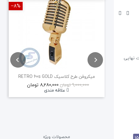
‎−8%
‎−12%
 دایناپرو مکس 15 با توان 500 وات الی 800 وات نهایی
میکروفن طرح کلاسیک RETRO 60s GOLD
8,280,000 تومان
9,000,000 تومان
علاقه مندی
محصولات ویژه