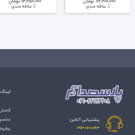
72,600,000 تومان
13,250,000 تومان
علاقه مندی
علاقه مندی
لینک 
کاهش 
محصول
پشتیبانی آنلاین:
09120700163
پرفروش