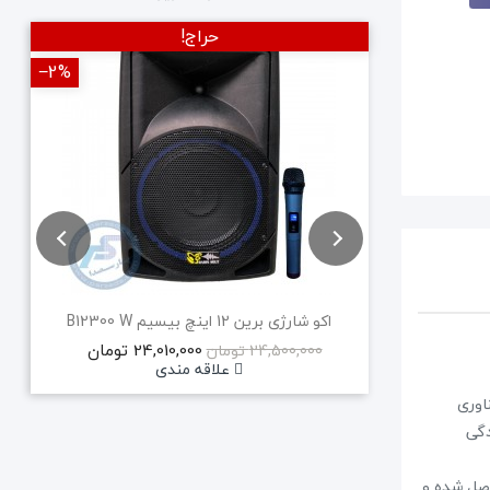
حراج!
‎−2%
‎−2%
جدید
اکو شارژی برین 12 اینچ بیسیم B12300 W
24,010,000 تومان
24,500,000 تومان
علاقه مندی
فناوری
ندگی
دگو حاصل شده و