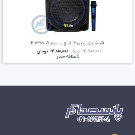
اکو شارژی برین 12 اینچ بیسیم B12300 W
24,010,000 تومان
24,500,000 تومان
علاقه مندی