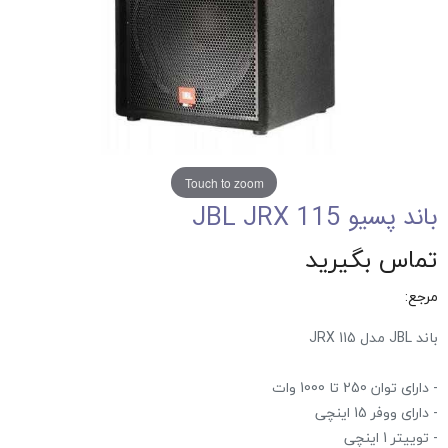
Touch to zoom
باند پسیو JBL JRX 115
تماس بگیرید
مرجع:
باند JBL مدل JRX 115
- دارای توان 250 تا 1000 وات
- دارای ووفر 15 اینچی
- توییتر 1 اینچی