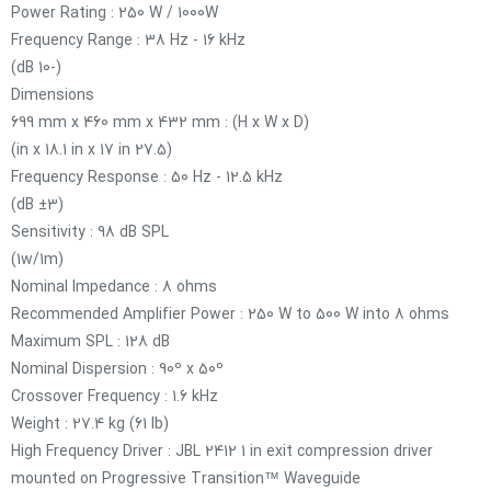
Power Rating : 250 W / 1000W
Frequency Range : 38 Hz - 16 kHz
(-10 dB)
Dimensions
(H x W x D) : 699 mm x 460 mm x 432 mm
(27.5 in x 18.1 in x 17 in)
Frequency Response : 50 Hz - 12.5 kHz
(±3 dB)
Sensitivity : 98 dB SPL
(1w/1m)
Nominal Impedance : 8 ohms
Recommended Amplifier Power : 250 W to 500 W into 8 ohms
Maximum SPL : 128 dB
Nominal Dispersion : 90º x 50º
Crossover Frequency : 1.6 kHz
Weight : 27.4 kg (61 lb)
High Frequency Driver : JBL 2412 1 in exit compression driver
mounted on Progressive Transition™ Waveguide