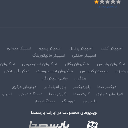
اسپیکر اکتیو
اسپیکر پرتابل
اسپیکر پسیو
اسپیکر دیواری
اسپیکر سقفی
اسپیکر مانیتورینگ
میکروفن وایرلس
میکروفن وکال
میکروفن استودیویی
میکروفن
رومیزی
سیستم کنفرانس
میکروفن اینسترومنت
میکروفن بانکی
هدفون
جانبی میکروفن
میکسر صدا
پاورمیکسر
پاور امپلیفایر
امپلیفایر مرکزی
امپلیفایر دیواری
کارت صدا
رکوردر صدا
دستگاه دیجی
لیزر و
رقص نور
مووینگ
دستگاه بخار
ویدیوهای محصولات در آپارات پارسصدا