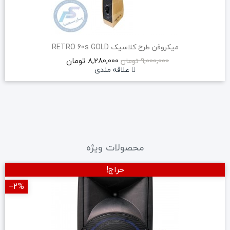
میکروفن طرح کلاسیک RETRO 60s GOLD
8,280,000 تومان
9,000,000 تومان
علاقه مندی
محصولات ویژه
حراج!
‎−2%