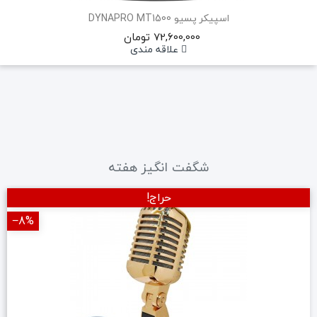
اسپیکر پسیو DYNAPRO MT1500
72,600,000 تومان
علاقه مندی
شگفت انگیز هفته
حراج!
‎−8%