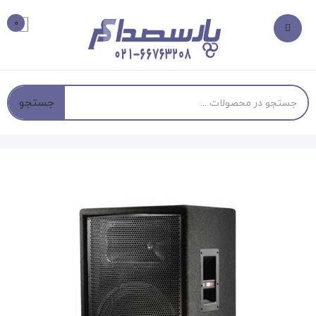
0
جستجو