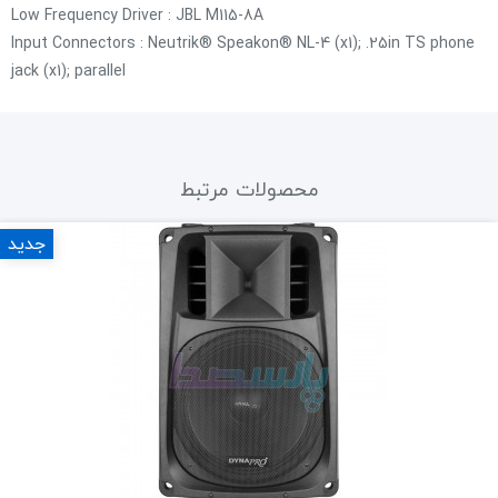
Low Frequency Driver : JBL M115-8A
Input Connectors : Neutrik® Speakon® NL-4 (x1); .25in TS phone
jack (x1); parallel
محصولات مرتبط
جدید