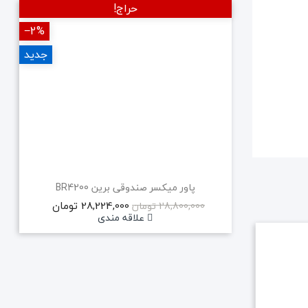
حراج!
‎−2%
‎−5%
جدید
پاور میکسر صندوقی برین BR4200
28,224,000 تومان
28,800,000 تومان
علاقه مندی