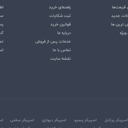
قیمت‌ها
راهنمای خرید
اط
ات جدید
ثبت شکایات
سف
 ترین ها
قوانین خرید
رس
ویژه
درباره‌ ما
آد
خدمات پس از فروش
تخ
تماس با ما
اع
نقشه سایت
اسپیکر پرتابل
اسپیکر پسیو
اسپیکر دیواری
اسپیکر سقفی
اس