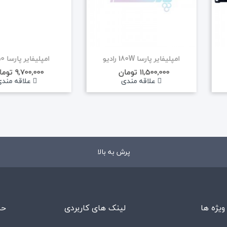
امپلیفایر پارسا 180W رادیو
امپلیفایر پارسا 150 اکو
11,500,000 تومان
9,700,000 تومان
علاقه مندی
علاقه مند
پرش به بالا
ویژه ها
لینک های کاربردی
حس