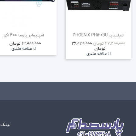
امپلیفایر PHOENIX PH120BU
امپلیفایر پارسا 400 اکو
26,030,000
12,800,000 تومان
27,400,000 تومان
تومان
علاقه مندی
علاقه مندی
لینک 