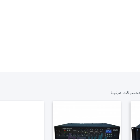
حراج!
میکروفن بیسیم دستی AAP WM110H
حصولات مرتبط
6,555,000 تومان
6,900,000 تومان
علاقه مندی