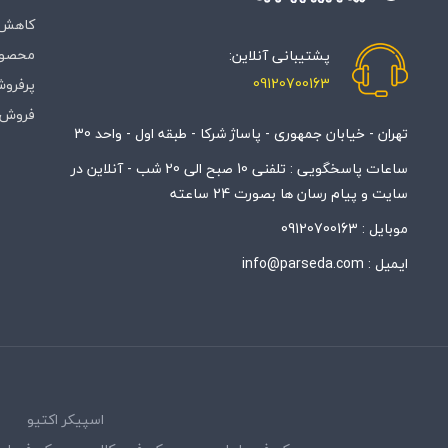
کاهش 
محصول
پشتیبانی آنلاین:
09120700163
پرفروش
فروش 
تهران - خیابان جمهوری - پاساژ شرکا - طبقه اول - واحد 30
ساعات پاسخگویی : تلفنی 10 صبح الی 20 شب - آنلاین در
سایت و پیام رسان ها بصورت 24 ساعته
موبایل :
09120700163
ایمیل :
info@parseda.com
اسپیکر اکتیو