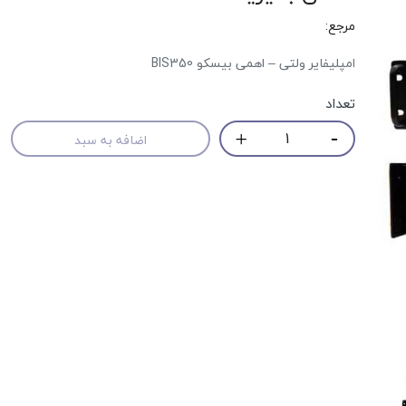
مرجع:
امپلیفایر ولتی – اهمی بیسکو BIS350
تعداد
اضافه به سبد
حراج!