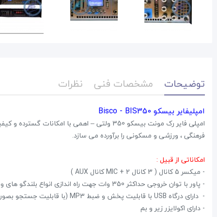
توضیحات
مشخصات فنی
نظرات
امپلیفایر بیسکو Bisco - BIS350
امپلی فایر رک مونت بیسکو 350 ولتی – اهمی با ا
فرهنگی ، ورزشی و مسکونی را برآورده می سازد.
امکاناتی از قبیل :
- میکسر 5 کانال ( 3 کانال MIC + 2 کانال AUX )
- پاور با توان خروجی حداکثر 350 وات جهت راه اندازی انواع بلندگو های ولتی و اهمی
- دارای درگاه USB با قابلیت پخش و ضبط MP3 (با قابلیت جستجو بصورت فولدر)
- دارای اکولایزر زیر و بم