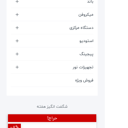
باند

میکروفن

دستگاه مرکزی

استودیو

پیجینگ

تجهیزات نور

فروش ویژه
شگفت انگیز هفته
حراج!
‎−8%
‎−12%