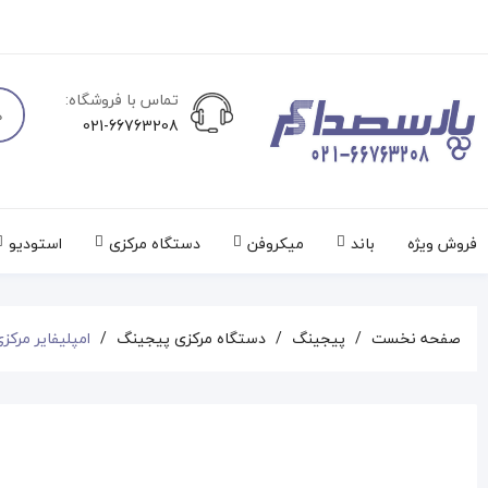
تماس با فروشگاه:
021-66763208
فروش ویژه
باند
میکروفن
دستگاه مرکزی
استودیو
صفحه نخست
پیجینگ
دستگاه مرکزی پیجینگ
امپلیفایر مرکزی co BIS350