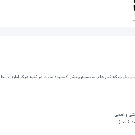
پکیج اسپیکر پرتابل EDISON Es6000
39,600,000 تومان
45,000,000 تومان
مکانات گسترده و کیفیتی خوب که نیاز های سیستم پخش گسترده صوت در کلیه مراکز اداری ، تجا
علاقه مندی
2 نظر