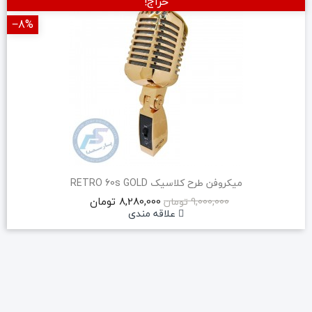
حراج!
‎−8%
میکروفن طرح کلاسیک RETRO 60s GOLD
8,280,000 تومان
9,000,000 تومان
علاقه مندی