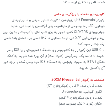
شده، قادر به کنترل آن هستند.
کاربری‌های متعدد با ویژگی‌های خاص
رکوردر H6 Essentialبا رزولوشن 32بیت شناور صوتی و کانورتورهای
دوتایی AD، رنج وسیعی از داینامیک رنج فرکانسی را ضبط می نماید.
چهار ورودی XLR/TRS کمبو مجهز به پری امپ های با کیفیت و بدون نویز
زوم و میکروفون X/Y می تواند صدایی تا 135 دسی بل، معادل بلند شدن
یک جت را ضبط کند.
با USB-C این رکوردر را به کامپیوتر و یا دستگاه اندرویدی و یا IOS وصل
نموده تا مانند یک اینترفیس (کارت صدا) از آن بهره مند شوید. به کمک
دانگل BTA-1 به صورت وایرلس به دستگاه IOS خود وصل شده و از راه دور
آن را کنترل نمایید.
مشخصات رکوردر ZOOM H6essential
- تعداد کانال صدا: 2 کانال (میکروفون XY)
- الگوی گیرایی: Unidirectional
- تعداد ورودی میکروفون: 4 کمبو
- امکان رکورد: 6 ترک بصورت مجزا