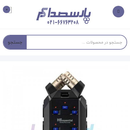
0
جستجو