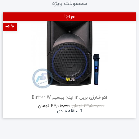
محصولات ویژه
حراج!
‎−2%
اکو شارژی برین 12 اینچ بیسیم B12300 W
24,010,000 تومان
24,500,000 تومان
علاقه مندی