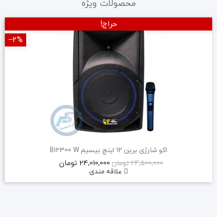
محصولات ویژه
حراج!
‎−2%
اکو شارژی برین 12 اینچ بیسیم B12300 W
24,010,000 تومان
24,500,000 تومان
علاقه مندی