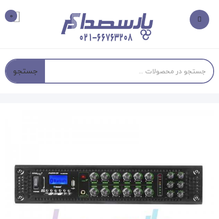
0
جستجو