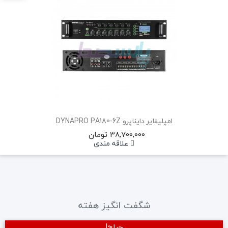
امپلیفایر دایناپرو DYNAPRO PA180-6Z
38,700,000 تومان
علاقه مندی
شگفت انگیز هفته
حراج!