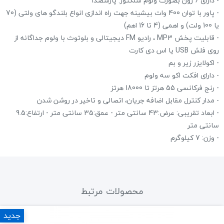
- دارای 6 زون بصورت ولوم سلکتور. پارسصدا
- پاور با توان 400 وات بیشینه جهت راه اندازی انواع بلندگو های ولتی (70
یا 100 ولت) و اهمی (4 تا 16 اهم)
- قابلیت پخش MP3 ، رادیو FM دیجیتالی و بلوتوث با ولوم جداگانه از
روی فلش USB یا اس دی کارت
- اکولایزر زیر و بم
- دارای افکت اکو سه ولوم
- رنج فرکانسی 55 هرتز تا 18000 هرتز
- مدار کنترل مقابل اضافه جریان، اتصالی و تاخیر در روشن شدن
- ابعاد تقریبی: عرض:43 سانتی متر - عمق:35 سانتی متر - ارتفاع:9.5
سانتی متر
- وزن: 7 کیلوگرم
محصولات مرتبط
جدید