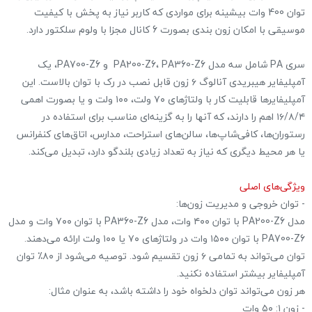
توان 400 وات بیشینه برای مواردی که کاربر نیاز به پخش با کیفیت
موسیقی با امکان زون بندی بصورت 6 کانال مجزا با ولوم سلکتور دارد.
سری PA شامل سه مدل PA200-Z6، PA360-Z6 و PA700-Z6، یک
آمپلیفایر هیبریدی آنالوگ ۶ زون قابل نصب در رک با توان بالاست. این
آمپلیفایر‌ها قابلیت کار با ولتاژهای ۷۰ ولت، ۱۰۰ ولت و یا بصورت اهمی
۱۶/۸/۴ اهم را دارند، که آنها را به گزینه‌ای مناسب برای استفاده در
رستوران‌ها، کافی‌شاپ‌ها، سالن‌های استراحت، مدارس، اتاق‌های کنفرانس
یا هر محیط دیگری که نیاز به تعداد زیادی بلندگو دارد، تبدیل می‌کند.
ویژگی‌های اصلی
- توان خروجی و مدیریت زون‌ها:
مدل PA200-Z6 با توان ۴۰۰ وات، مدل PA360-Z6 با توان ۷۰۰ وات و مدل
PA700-Z6 با توان ۱۵۰۰ وات در ولتاژهای ۷۰ یا ۱۰۰ ولت ارائه می‌دهند.
توان می‌تواند به تمامی ۶ زون تقسیم شود. توصیه می‌شود از ۸۰٪ توان
آمپلیفایر بیشتر استفاده نکنید.
هر زون می‌تواند توان دلخواه خود را داشته باشد، به عنوان مثال:
- زون ۱: ۵۰ وات