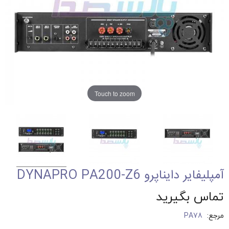
Touch to zoom
آمپلیفایر دایناپرو DYNAPRO PA200-Z6
تماس بگیرید
مرجع:
PA78