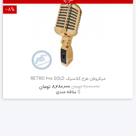
‎−8%
میکروفن طرح کلاسیک RETRO 60s GOLD
8,280,000 تومان
9,000,000 تومان
علاقه مندی