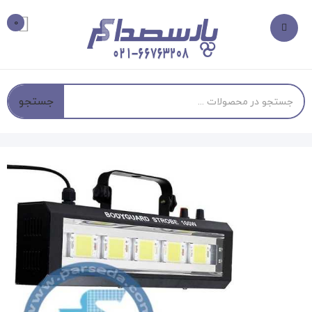
0
جستجو