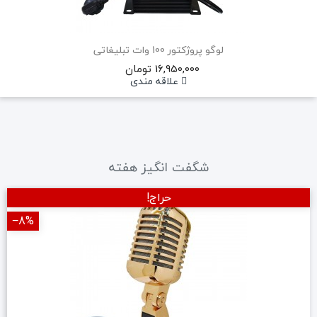
لوگو پروژکتور 100 وات تبلیغاتی
16,950,000 تومان
علاقه مندی
شگفت انگیز هفته
حراج!
‎−8%