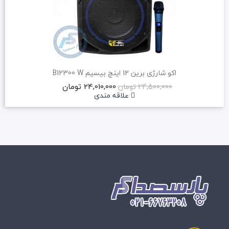
اکو شارژی برین 12 اینچ بیسیم B12300 W
24,010,000 تومان
24,500,000 تومان
علاقه مندی