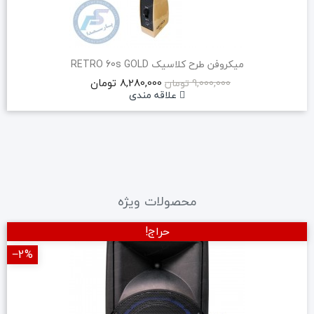
میکروفن طرح کلاسیک RETRO 60s GOLD
8,280,000 تومان
9,000,000 تومان
علاقه مندی
محصولات ویژه
حراج!
‎−2%