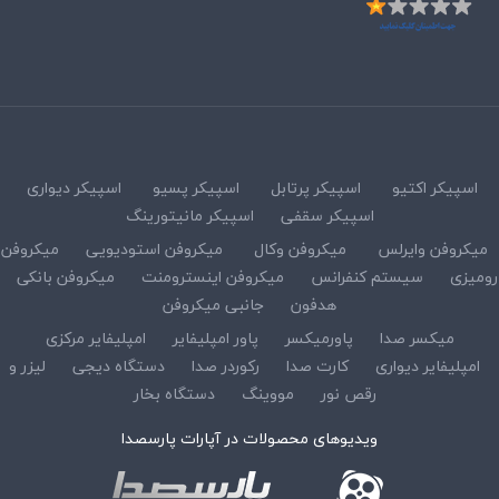
اسپیکر اکتیو
اسپیکر پرتابل
اسپیکر پسیو
اسپیکر دیواری
اسپیکر سقفی
اسپیکر مانیتورینگ
میکروفن وایرلس
میکروفن وکال
میکروفن استودیویی
میکروفن
رومیزی
سیستم کنفرانس
میکروفن اینسترومنت
میکروفن بانکی
هدفون
جانبی میکروفن
میکسر صدا
پاورمیکسر
پاور امپلیفایر
امپلیفایر مرکزی
امپلیفایر دیواری
کارت صدا
رکوردر صدا
دستگاه دیجی
لیزر و
رقص نور
مووینگ
دستگاه بخار
ویدیوهای محصولات در آپارات پارسصدا