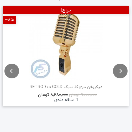
حراج!
‎−8%
میکروفن طرح کلاسیک RETRO 60s GOLD
8,280,000 تومان
9,000,000 تومان
علاقه مندی