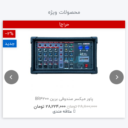
محصولات ویژه
حراج!
‎−2%
جدید
پاور میکسر صندوقی برین BR4200
28,224,000 تومان
28,800,000 تومان
علاقه مندی