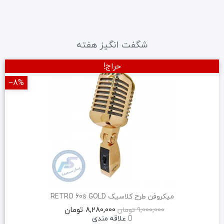
شگفت انگیز هفته
حراج!
‎−8%
میکروفن طرح کلاسیک RETRO 60s GOLD
8,280,000 تومان
9,000,000 تومان
علاقه مندی