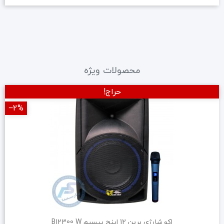
محصولات ویژه
حراج!
‎−2%
اکو شارژی برین 12 اینچ بیسیم B12300 W