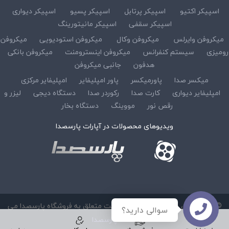
اسپیکر اکتیو
اسپیکر پرتابل
اسپیکر پسیو
اسپیکر دیواری
اسپیکر سقفی
اسپیکر مانیتورینگ
میکروفن وایرلس
میکروفن وکال
میکروفن استودیویی
میکروفن
رومیزی
سیستم کنفرانس
میکروفن اینسترومنت
میکروفن بانکی
هدفون
جانبی میکروفن
میکسر صدا
پاورمیکسر
پاور امپلیفایر
امپلیفایر مرکزی
امپلیفایر دیواری
کارت صدا
رکوردر صدا
دستگاه دیجی
لیزر و
رقص نور
مووینگ
دستگاه بخار
ویدیوهای محصولات در آپارات پارسصدا
© کلیه حقوق مادی و معنوی این سایت متعلق به فروشگاه پارسصدا می
سوالی دارید؟
باشد :
پارسصدا