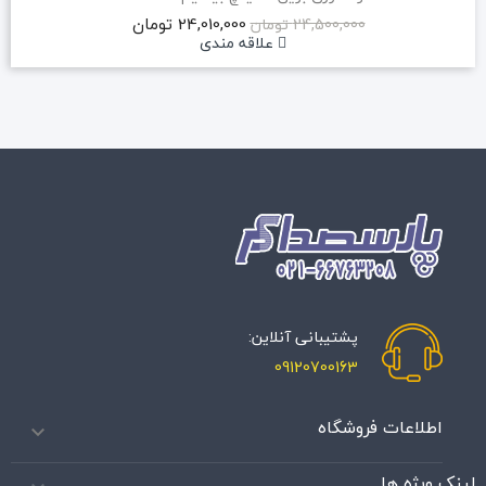
24,010,000 تومان
24,500,000 تومان
علاقه مندی
پشتیبانی آنلاین:
09120700163
اطلاعات فروشگاه

لینک ویژه ها