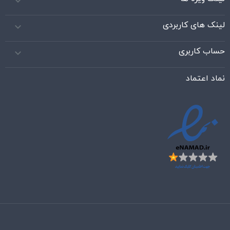

لینک های کاربردی

حساب کاربری

نماد اعتماد