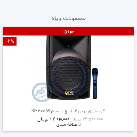
محصولات ویژه
حراج!
‎−2%
اکو شارژی برین 12 اینچ بیسیم B12300 W
24,010,000 تومان
24,500,000 تومان
علاقه مندی