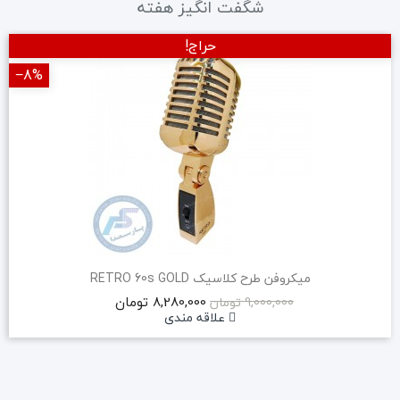
شگفت انگیز هفته
حراج!
‎−8%
میکروفن طرح کلاسیک RETRO 60s GOLD
8,280,000 تومان
9,000,000 تومان
علاقه مندی