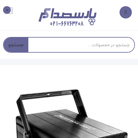
0
جستجو