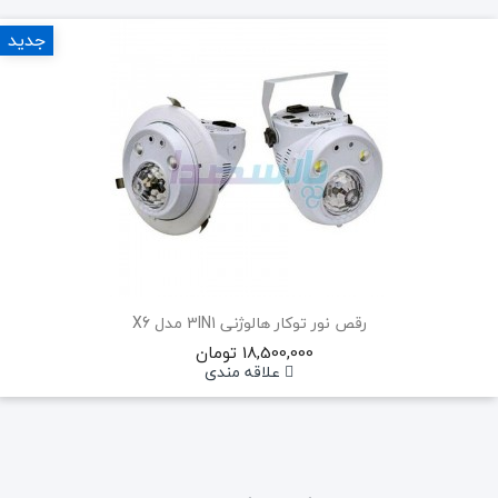
جدید
رقص نور توکار هالوژنی 3IN1 مدل X6
18,500,000 تومان
علاقه مندی