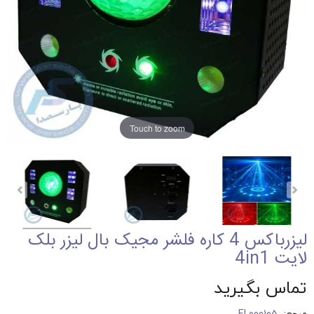
Touch to zoom
لیزرباکس 4 کاره فلشر مجیک بال لیزر بلک
لایت 4in1
تماس بگیرید
مرجع:
EL000105