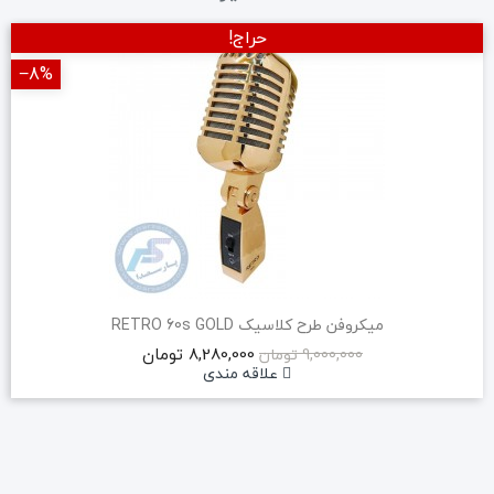
حراج!
‎−8%
میکروفن طرح کلاسیک RETRO 60s GOLD
8,280,000 تومان
9,000,000 تومان
علاقه مندی