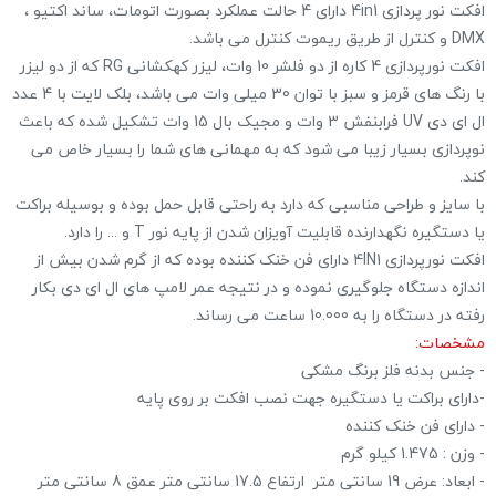
افکت نور پردازی 4in1 دارای 4 حالت عملکرد بصورت اتومات، ساند اکتیو ،
DMX و کنترل از طریق ریموت کنترل می باشد.
افکت نورپردازی 4 کاره از دو فلشر 10 وات، لیزر کهکشانی RG که از دو لیزر
با رنگ های قرمز و سبز با توان 30 میلی وات می باشد، بلک لایت با 4 عدد
ال ای دی UV فرابنفش 3 وات و مجیک بال 15 وات تشکیل شده که باعث
نوپردازی بسیار زیبا می شود که به مهمانی های شما را بسیار خاص می
کند.
با سایز و طراحی مناسبی که دارد به راحتی قابل حمل بوده و بوسیله براکت
یا دستگیره نگهدارنده قابلیت آویزان شدن از پایه نور T و ... را دارد.
افکت نورپردازی 4IN1 دارای فن خنک کننده بوده که از گرم شدن بیش از
اندازه دستگاه جلوگیری نموده و در نتیجه عمر لامپ های ال ای دی بکار
رفته در دستگاه را به 10.000 ساعت می رساند.
مشخصات:
- جنس بدنه فلز برنگ مشکی
-دارای براکت یا دستگیره جهت نصب افکت بر روی پایه
- دارای فن خنک کننده
- وزن : 1.475 کیلو گرم
- ابعاد: عرض 19 سانتی متر ارتفاع 17.5 سانتی متر عمق 8 سانتی متر