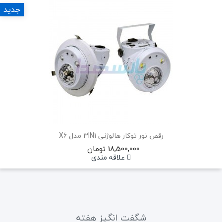
جدید
رقص نور توکار هالوژنی 3IN1 مدل X6
18,500,000 تومان
علاقه مندی
شگفت انگیز هفته