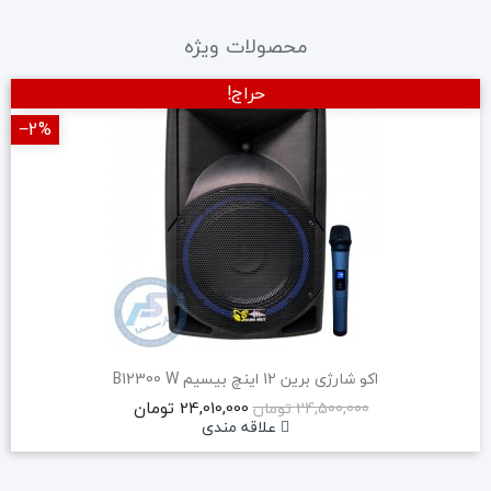
محصولات ویژه
حراج!
‎−2%
اکو شارژی برین 12 اینچ بیسیم B12300 W
24,010,000 تومان
24,500,000 تومان
علاقه مندی