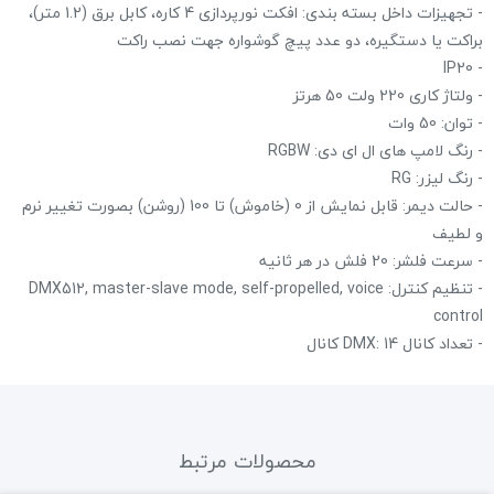
- تجهیزات داخل بسته بندی: افکت نورپردازی 4 کاره، کابل برق (1.2 متر)،
براکت یا دستگیره، دو عدد پیچ گوشواره جهت نصب راکت
- IP20
- ولتاژ کاری 220 ولت 50 هرتز
- توان: 50 وات
- رنگ لامپ های ال ای دی: RGBW
- رنگ لیزر: RG
- حالت دیمر: قابل نمایش از 0 (خاموش) تا 100 (روشن) بصورت تغییر نرم
و لطیف
- سرعت فلشر: 20 فلش در هر ثانیه
- تنظیم کنترل: DMX512, master-slave mode, self-propelled, voice
control
- تعداد کانال DMX: 14 کانال
محصولات مرتبط