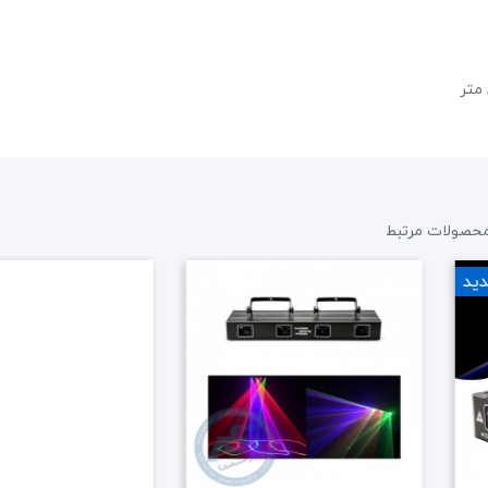
حراج!
حصولات مرتبط
ید
میکروفن بیسیم دستی AAP WM110H
6,555,000 تومان
6,900,000 تومان
علاقه مندی