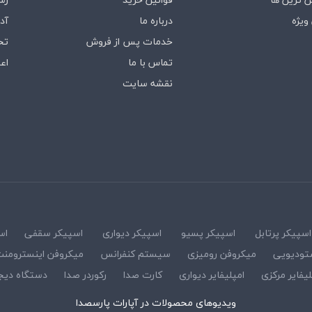
ویژه
درباره‌ ما
آد
خدمات پس از فروش
تخ
تماس با ما
اع
نقشه سایت
اسپیکر پرتابل
اسپیکر پسیو
اسپیکر دیواری
اسپیکر سقفی
اس
تودیویی
میکروفن رومیزی
سیستم کنفرانس
میکروفن اینسترومن
لیفایر مرکزی
امپلیفایر دیواری
کارت صدا
رکوردر صدا
دستگاه دیج
ویدیوهای محصولات در آپارات پارسصدا