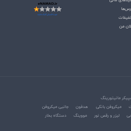
رس‌ها
فیفات
لان من
پیکر مانیتورینگ
ت
میکروفن بانکی
هدفون
جانبی میکروفن
ی
لیزر و رقص نور
مووینگ
دستگاه بخار