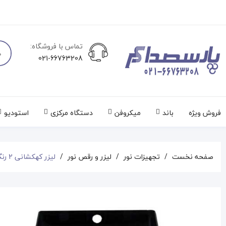
تماس با فروشگاه:
021-66763208
فروش ویژه
باند
میکروفن
دستگاه مرکزی
استودیو
صفحه نخست
تجهیزات نور
لیزر و رقص نور
لیزر کهکشانی 2 رنگ RG