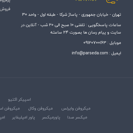
فروش 
تهران - خیابان جمهوری - پاساژ شرکا - طبقه اول - واحد 30
ساعات پاسخگویی : تلفنی 10 صبح الی 20 شب - آنلاین در
سایت و پیام رسان ها بصورت 24 ساعته
موبایل :
09120700163
ایمیل :
info@parseda.com
اسپیکر اکتیو
میکروفن وایرلس
میکروفن وکال
میکروفن اس
میکسر صدا
پاورمیکسر
پاور امپلیفایر
امپ