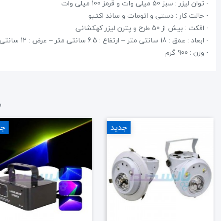
- توان لیزر : سبز 50 میلی وات و قرمز 100 میلی وات
- حالت کار : دستی و اتومات و ساند اکتیو
- افکت : بیش از 50 طرح و پترن لیزر کهکشانی
- ابعاد : عمق : 18 سانتی متر – ارتفاع : 6.5 سانتی متر – عرض : 12 سانتی متر
- وزن : 900 گرم
م
جدید
جد