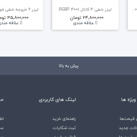
لیزر خطی فول کالر ریموت دار RGB500
لیزر خطی 4 کانال RGBP 4001
لیزر 6 خروجه خطی فولکالر 6eye
24,800,000 تومان
35,800,000 تومان
علاقه مندی
علاقه مند
پرش به بالا
ویژه ها
لینک های کاربردی
حس
قیمت‌ها
راهنمای خرید
اط
ات جدید
ثبت شکایات
سف
 ترین ها
قوانین خرید
رس