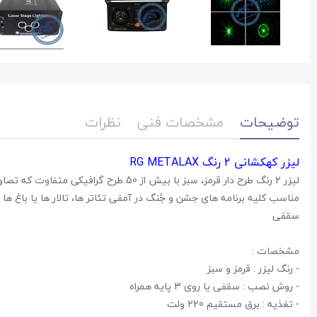
توضیحات
مشخصات فنی
نظرات
لیزر کهکشانی 2 رنگ RG METALAX
لیزر 2 رنگ طرح دار قرمز، سبز با بیش از 50 طرح گرافیکی متفاوت که تصاویر کهکشانی فوق العاده جذابی ایجاد می کند.
مناسب کلیه برنامه های جشن و جُنگ در آمفی تئاتر ها، تالار ها یا باغ ها
سقفی
مشخصات :
- رنگ لیزر : قرمز و سبز
- روش نصب : سقفی یا روی 3 پایه همراه
- تغذیه : برق مستقیم 220 ولت