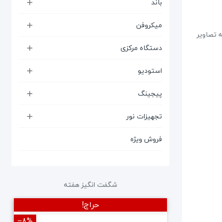
باند

میکروفن

ی متفاوت که تصاویر
دستگاه مرکزی

استودیو

پیجینگ

تجهیزات نور

فروش ویژه
شگفت انگیز هفته
حراج!
‎−8%
‎−12%