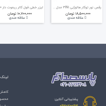
رقص نور توکار هالوژنی 3IN1 مدل X6
18,500,000 تومان
10,700,000 تومان
علاقه مندی
علاقه مندی
لینک 
کاهش 
محصول
پشتیبانی آنلاین:
09120700163
پرفروش