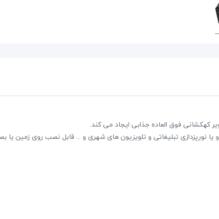
پکیج اسپیکر پرتابل EDISON Es6000
39,600,000 تومان
45,000,000 تومان
علاقه مندی
 و یا نورپزدازی تبلیغاتی و تلویزیون های شهری و ... قابل نصب روی زمین یا ب
2 نظر