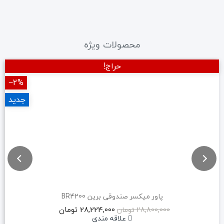
محصولات ویژه
حراج!
‎−2%
جدید
پاور میکسر صندوقی برین BR4200
28,224,000 تومان
28,800,000 تومان
علاقه مندی