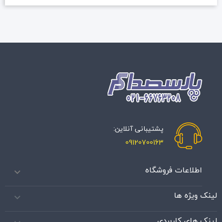
پشتیبانی آنلاین:
09120700163
اطلاعات فروشگاه

لینک ویژه ها

لینک های کاربردی