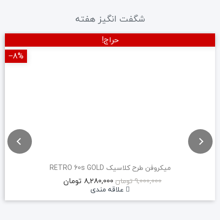
شگفت انگیز هفته
حراج!
‎−8%
میکروفن طرح کلاسیک RETRO 60s GOLD
8,280,000 تومان
9,000,000 تومان
علاقه مندی