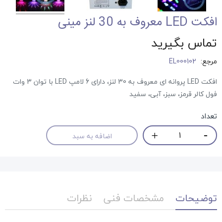
افکت LED معروف به 30 لنز مینی
تماس بگیرید
مرجع:
EL000102
افکت LED پروانه ای معروف به 30 لنز، دارای 6 لامپ LED با توان 3 وات
فول کالر قرمز، سبز، آبی، سفید
تعداد
اضافه به سبد
توضیحات
مشخصات فنی
نظرات