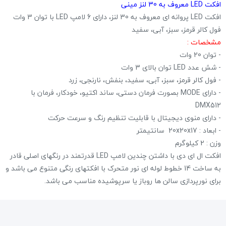
افکت LED معروف به 30 لنز مینی
افکت LED پروانه ای معروف به 30 لنز، دارای 6 لامپ LED با توان 3 وات
فول کالر قرمز، سبز، آبی، سفید
مشخصات :
- توان 20 وات
- شش عدد LED توان بالای 3 وات
- فول کالر قرمز، سبز، آبی، سفید، بنفش، نارنجی، زرد
- دارای MODE بصورت فرمان دستی، ساند اکتیو، خودکار، فرمان با
DMX512
- دارای منوی دیجیتال با قابلیت تنظیم رنگ و سرعت حرکت
- ابعاد : 20x20x17 سانتیمتر
وزن : 2 کیلوگرم
افکت ال ای دی با داشتن چندین لامپ LED قدرتمند در رنگهای اصلی قادر
به ساخت 14 خطوط لوله ای نور متحرک با افکتهای رنگی متنوع می باشد و
برای نورپردازی سالن ها روباز یا سرپوشیده مناسب می باشد.