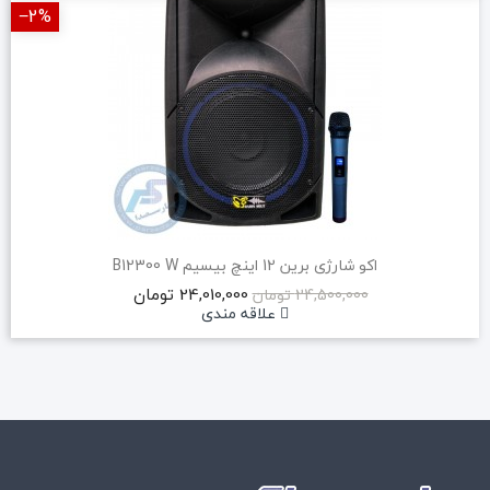
‎−2%
اکو شارژی برین 12 اینچ بیسیم B12300 W
24,010,000 تومان
24,500,000 تومان
علاقه مندی