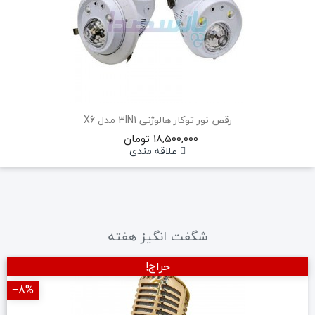
رقص نور توکار هالوژنی 3IN1 مدل X6
18,500,000 تومان
علاقه مندی
شگفت انگیز هفته
حراج!
‎−8%