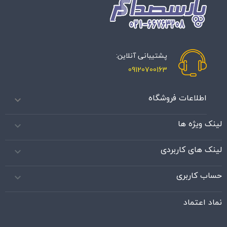
پشتیبانی آنلاین:
09120700163
اطلاعات فروشگاه

لینک ویژه ها

لینک های کاربردی

حساب کاربری

نماد اعتماد