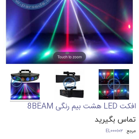
Touch to zoom
افکت LED هشت بیم رنگی 8BEAM
تماس بگیرید
مرجع:
EL000102