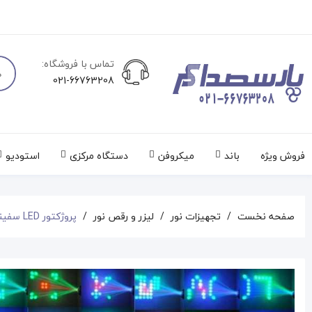
تماس با فروشگاه:
021-66763208
فروش ویژه
باند
میکروفن
دستگاه مرکزی
استودیو
صفحه نخست
تجهیزات نور
لیزر و رقص نور
پروژکتور LED سفینه ای مینی