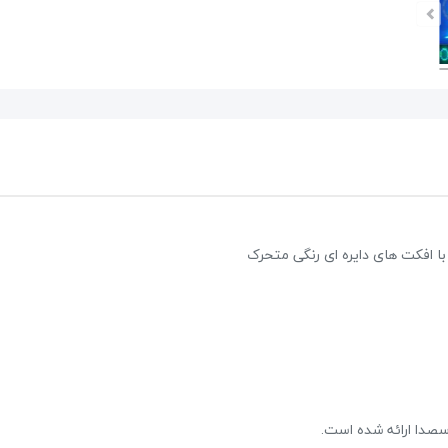
پکیج اسپیکر پرتابل EDISON Es6000
39,600,000 تومان
45,000,000 تومان
علاقه مندی
2 نظر