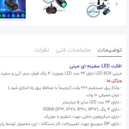
توضیحات
مشخصات فنی
نظرات
افکت LED سفینه ای مینی
مینی LED BOX دارای 64 عدد LED بصورت 4 رنگ قرمز، سبز، آبی و سفید با افکت های دایره ای رنگی متحرک
ویژگی ها :
- ولتاژ برق مستقیم 220 ولت (ترجیحاً با محافظ برق راه اندازی شود.)
- توان مصرفی 10 وات
- دارای 64 عدد LED سایز 5 میلیمتر
- دارای 4 رنگ RGBW (R*4, G*28, B*20, W*12)
- دارای میکروفون داخلی جهت تنظیم با موزیک
- دارای DIP سوییچ جهت تغییرحالت کار دستگاه – این محصول توسط پارسصدا ارائه شده است.