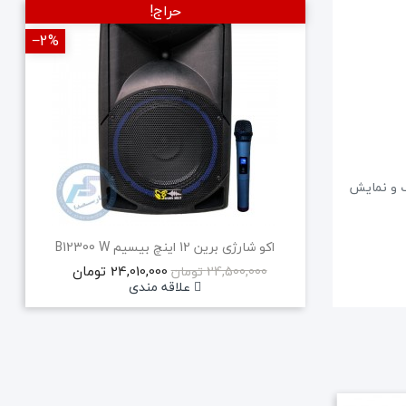
حراج!
‎−2%
‎−2%
جدید
گ و نمایش
اکو شارژی برین 12 اینچ بیسیم B12300 W
24,010,000 تومان
24,500,000 تومان
علاقه مندی
ح