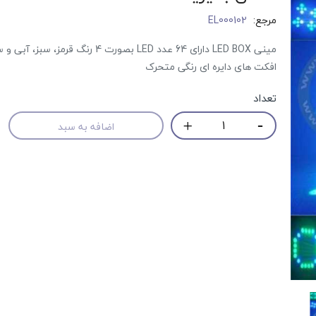
مرجع:
EL000102
مینی LED BOX دارای 64 عدد LED بصورت 4 رنگ قرمز، سبز
افکت های دایره ای رنگی متحرک
تعداد
اضافه به سبد
حراج!