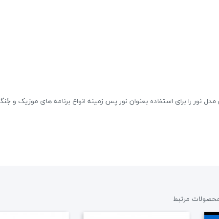
حراج!
ل نور را برای استفاده بعنوان نور پس زمینه انواع برنامه های موزیک و جُن
پاور میکسر صندوقی برین BR4200
28,224,000 تومان
28,800,000 تومان
علاقه مندی
حصولات مرتبط