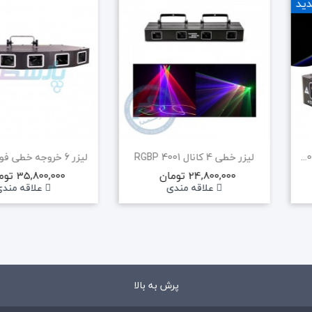
ید
لیزر خطی فول کالر ریموت دار RGB500
لیزر خطی 4 کانال RGBP 4001
لیزر 6 خروجه خطی فولکالر 6eye
24,800,000 تومان
35,800,000 تومان
علاقه مندی
علاقه مند
پرش به بالا