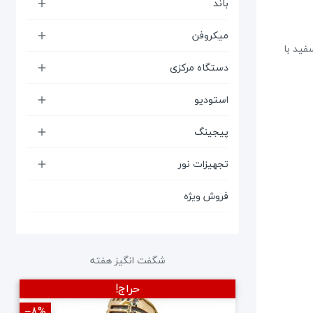
باند

میکروفن

، آبی و سفید با
دستگاه مرکزی

استودیو

پیجینگ

تجهیزات نور

فروش ویژه
شگفت انگیز هفته
حراج!
‎−8%
‎−12%