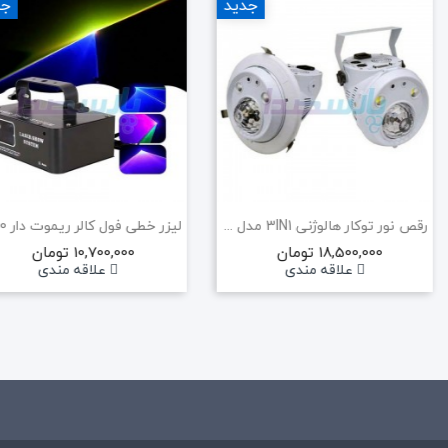
جدید
جد
رقص نور توکار هالوژنی 3IN1 مدل X6
18,500,000 تومان
10,700,000 تومان
علاقه مندی
علاقه مندی