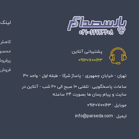
لینک 
کاهش 
محصول
پشتیبانی آنلاین:
09120700163
پرفروش
فروش 
تهران - خیابان جمهوری - پاساژ شرکا - طبقه اول - واحد 30
ساعات پاسخگویی : تلفنی 10 صبح الی 20 شب - آنلاین در
سایت و پیام رسان ها بصورت 24 ساعته
موبایل :
09120700163
ایمیل :
info@parseda.com