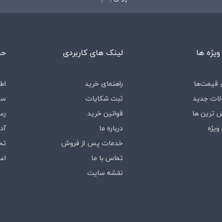
ویژه ها
لینک های کاربردی
حس
قیمت‌ها
راهنمای خرید
اط
ات جدید
ثبت شکایات
سف
 ترین ها
قوانین خرید
رس
ویژه
درباره‌ ما
آد
خدمات پس از فروش
تخ
تماس با ما
اع
نقشه سایت