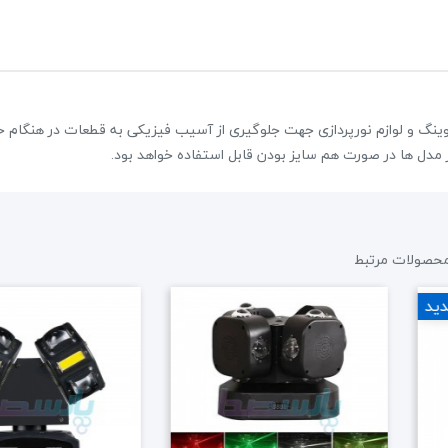
ووینگ و لوازم نورپردازی جهت جلوگیری از آسیب فیزیکی به قطعات در هنگام ح
پکیج اسپیکر پرتابل EDISON Es6000
39,600,000 تومان
45,000,000 تومان
حصولات مرتبط
علاقه مندی
ید
2 نظر