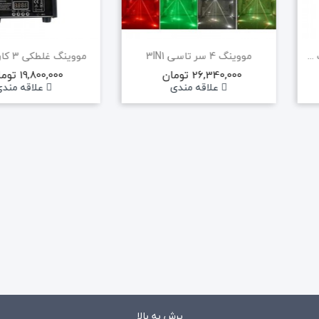
حراج!
مووینگ بیم 60 وات رینگ لایت جدید
مووینگ 4 سر تاسی 3IN1
مووینگ غلطکی 3 کاره GECKO
26,340,000 تومان
19,800,000 تومان
علاقه مندی
علاقه مند
پاور میکسر صندوقی برین BR4200
28,224,000 تومان
28,800,000 تومان
علاقه مندی
پرش به بالا