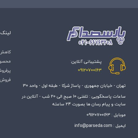
لینک 
کاهش 
محصول
پشتیبانی آنلاین:
09120700163
پرفروش
فروش 
تهران - خیابان جمهوری - پاساژ شرکا - طبقه اول - واحد 30
ساعات پاسخگویی : تلفنی 10 صبح الی 20 شب - آنلاین در
سایت و پیام رسان ها بصورت 24 ساعته
موبایل :
09120700163
ایمیل :
info@parseda.com