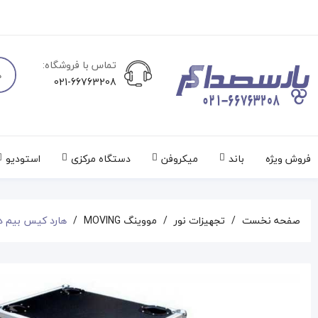
تماس با فروشگاه:
021-66763208
فروش ویژه
باند
میکروفن
دستگاه مرکزی
استودیو
صفحه نخست
تجهیزات نور
مووینگ MOVING
هارد کیس بیم دوبل  Case