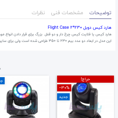
توضیحات
مشخصات فنی
نظرات
هارد کیس دوبل Flight Case 2*230
هارد کیس یا فلایت کیس چرخ دار و دو قفل بزرگ برای قرار دادن انواع م
این مدل در ابعاد دو عدد بیم 230 تا 350 طراحی شده است ولی برای سایر مدل ها در صورت هم سایز بودن قابل استفاده خواهد بود.
م
حراج!
جد
‎−30%
جدید