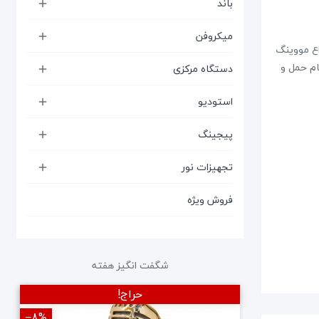
باند

میکروفن

اع مووینگ
ام حمل و
دستگاه مرکزی

استودیو

پیجینگ

تجهیزات نور

فروش ویژه
شگفت انگیز هفته
حراج!
‎−8%
‎−12%