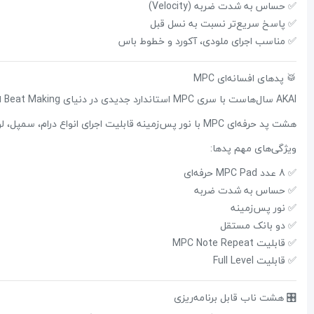
✅ حساس به شدت ضربه (Velocity)
✅ پاسخ سریع‌تر نسبت به نسل قبل
✅ مناسب اجرای ملودی، آکورد و خطوط باس
🥁 پدهای افسانه‌ای MPC
AKAI سال‌هاست با سری MPC استاندارد جدیدی در دنیای Beat Making ایجاد کرده است. MPK Mini MK3 نیز از همان فناوری مشهور استفاده می‌کند.
هشت پد حرفه‌ای MPC با نور پس‌زمینه قابلیت اجرای انواع درام، سمپل، لوپ، افکت و کنترل نرم‌افزارها را با دقت بسیار بالا فراهم می‌کنند.
ویژگی‌های مهم پدها:
✅ 8 عدد MPC Pad حرفه‌ای
✅ حساس به شدت ضربه
✅ نور پس‌زمینه
✅ دو بانک مستقل
✅ قابلیت MPC Note Repeat
✅ قابلیت Full Level
🎛 هشت ناب قابل برنامه‌ریزی