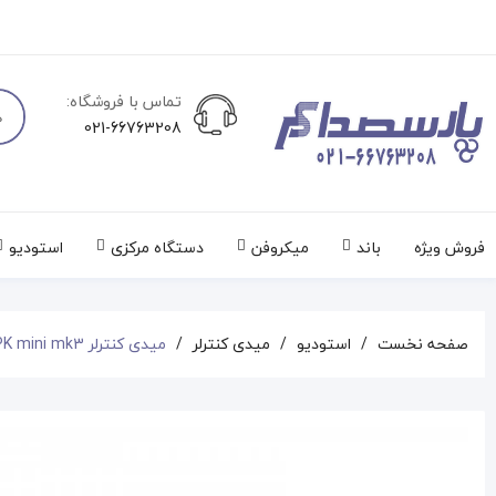
تماس با فروشگاه:
021-66763208
فروش ویژه
باند
میکروفن
دستگاه مرکزی
استودیو
صفحه نخست
استودیو
میدی کنترلر
میدی کنترلر AKAI MPK mini mk3