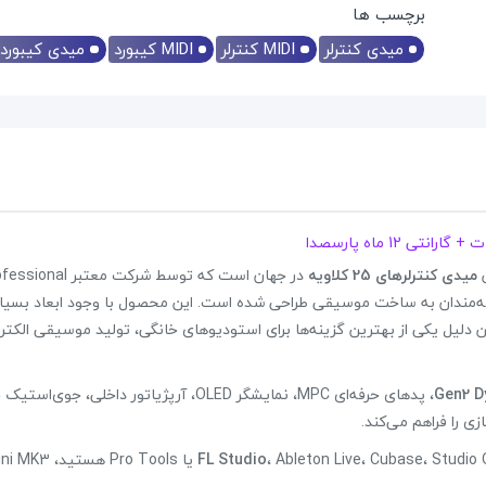
برچسب ها
میدی کنترلر
MIDI کنترلر
MIDI کیبورد
میدی کیبورد
پکیج اسپیکر پرتابل EDISON Es6000
39,600,000 تومان
45,000,000 تومان
ن
میدی کنترلرهای 25 کلاویه
در جهان است که توسط شرکت م
علاقه مندی
لاقه‌مندان به ساخت موسیقی طراحی شده است. این محصول با وجود ابعاد بسیا
ین دلیل یکی از بهترین گزینه‌ها برای استودیوهای خانگی، تولید موسیقی الکتر
2 نظر
، پدهای حرفه‌ای MPC، نمایشگر OLED، آرپژیاتور داخلی، ج
، Cubase، Studio One، Logic Pro، Reason، Reaper