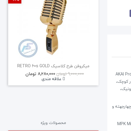
میکروفن طرح کلاسیک RETRO 60s GOLD
8,280,000 تومان
9,000,000 تومان
عتبر AKAI Professional
علاقه مندی
ر کوچک،
ونیک،
وی‌استیک چهارجهته و
محصولات ویژه
Ableton Live،  یا Pro Tools هستید، MPK Mini MK3