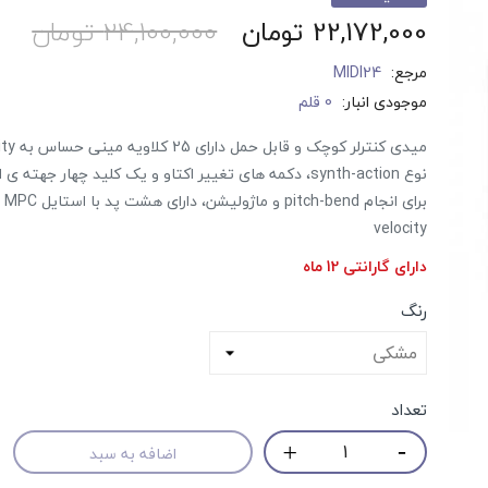
22,172,000 تومان
24,100,000 تومان
مرجع:
MIDI24
موجودی انبار:
0 قلم
نوع synth-action، دکمه های تغییر اکتاو و یک کلید چهار جهته
برای 
velocity
دارای گارانتی 12 ماه
رنگ
تعداد
حراج!
اضافه به سبد