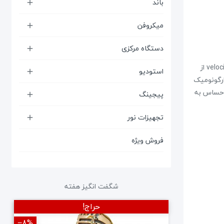
باند

میکروفن

دستگاه مرکزی

میدی کنترلر کوچک و قابل حمل دارای 25 کلاویه مینی حساس به velocity از
استودیو

 ی ارگونومیک
انجام pitch-bend و ماژولیشن، دارای هشت پد با استایل MPC حساس به
پیجینگ

تجهیزات نور

فروش ویژه
شگفت انگیز هفته
حراج!
‎−8%
‎−12%