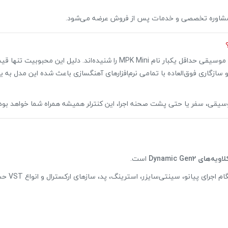
حراج!
 مشاوره تخصصی و خدمات پس از فروش عرضه می‌شود.
در سال‌های اخیر تقریباً تمامی آهنگسازان، تنظیم‌کنندگان و تولیدکنندگان موسیقی حداقل یکبار نام MPK Mini را شنیده‌اند. 
ازگاری فوق‌العاده با تمامی نرم‌افزارهای آهنگسازی باعث شده این مدل به یک
قی، سفر یا حتی پشت صحنه اجرا، این کنترلر همیشه همراه شما خواهد بود.
پاور میکسر صندوقی برین BR4200
28,224,000 تومان
28,800,000 تومان
اویه‌های Dynamic Gen2
است.
علاقه مندی
این کلاویه‌ها پاسخ دقیق‌تری نسبت به شدت ضربه (Velocity) دارند و هنگام اجرا