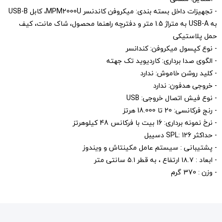
- تجهیزات داخل بسته بندی: میکروفن کاندنسر MPM2000U، کابل USB-B
به USB-A به متراژ 1.5 متر و دفترچه راهنما محصول، شاک مانت، کیف
حمل پلاستیکی
- نوع کپسول میکروفن: کندانسر
- الگوی صدا برداری: کاردیوید تک جهته
- کلید روشن خاموش: ندارد
- خروجی هدفون: ندارد
- نوع فیش اتصال خروجی: USB
- رنج فرکانسی: 20 تا 18.000 هرتز
- نرخ نمونه برداری: 16 بیت با فرکانس 48 کیلوهرتز
- حداکثر SPL: 126 دسیبل
- پشتیبانی : سیستم عامل مکینتاش و ویندوز
- ابعاد : ۱۸.۷ ارتفاع ، به قطر ۵.۱ سانتی متر
- وزن : 370 گرم