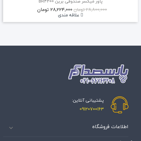
پاور میکسر صندوقی برین BR4200
28,224,000 تومان
28,800,000 تومان
علاقه مندی
پشتیبانی آنلاین:
09120700163
اطلاعات فروشگاه
