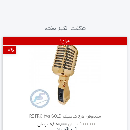
شگفت انگیز هفته
حراج!
‎−8%
میکروفن طرح کلاسیک RETRO 60s GOLD
8,280,000 تومان
9,000,000 تومان
علاقه مندی