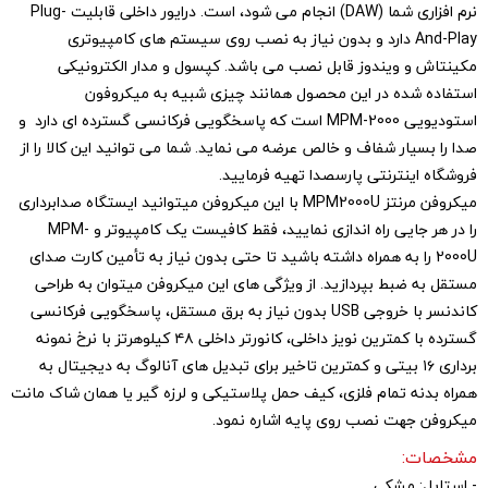
نرم افزاری شما (DAW) انجام می شود، است. درایور داخلی قابلیت Plug-
And-Play دارد و بدون نیاز به نصب روی سیستم های کامپیوتری
مکینتاش و ویندوز قابل نصب می باشد. کپسول و مدار الکترونیکی
استفاده شده در این محصول همانند چیزی شبیه به میکروفون
استودیویی MPM-2000 است که پاسخگویی فرکانسی گسترده ای دارد و
صدا را بسیار شفاف و خالص عرضه می نماید. شما می توانید این کالا را از
فروشگاه اینترنتی پارسصدا تهیه فرمایید.
میکروفن مرنتز MPM2000U با این میکروفن میتوانید ایستگاه صدابرداری
را در هر جایی راه اندازی نمایید، فقط کافیست یک کامپیوتر و MPM-
2000U را به همراه داشته باشید تا حتی بدون نیاز به تأمین کارت صدای
مستقل به ضبط بپردازید. از ویژگی های این میکروفن میتوان به طراحی
کاندنسر با خروجی USB بدون نیاز به برق مستقل، پاسخگویی فرکانسی
گسترده با کمترین نویز داخلی، کانورتر داخلی ۴۸ کیلوهرتز با نرخ نمونه
برداری ۱۶ بیتی و کمترین تاخیر برای تبدیل های آنالوگ به دیجیتال به
همراه بدنه تمام فلزی، کیف حمل پلاستیکی و لرزه گیر یا همان شاک مانت
میکروفن جهت نصب روی پایه اشاره نمود.
مشخصات:
- استایل: مشکی