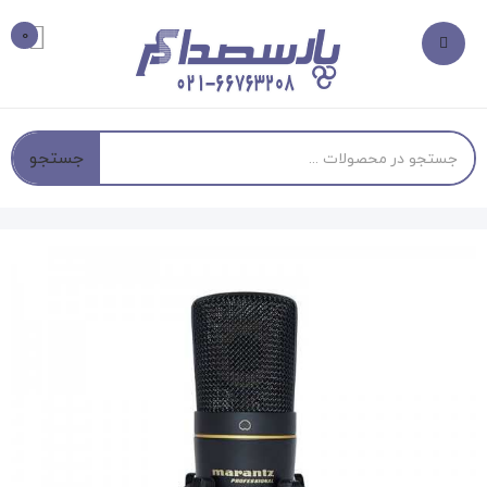
0
جستجو