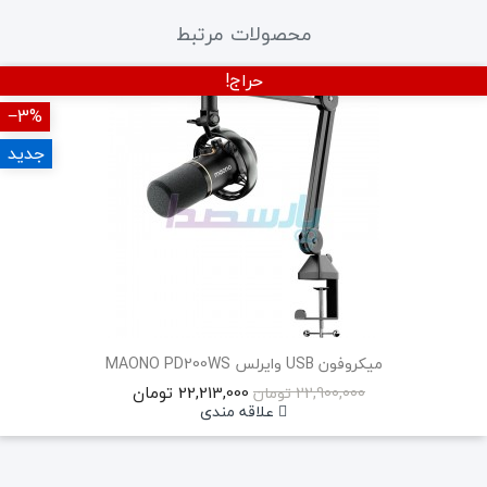
محصولات مرتبط
حراج!
‎−3%
جدید
میکروفون USB وایرلس MAONO PD200WS
22,213,000 تومان
22,900,000 تومان
علاقه مندی