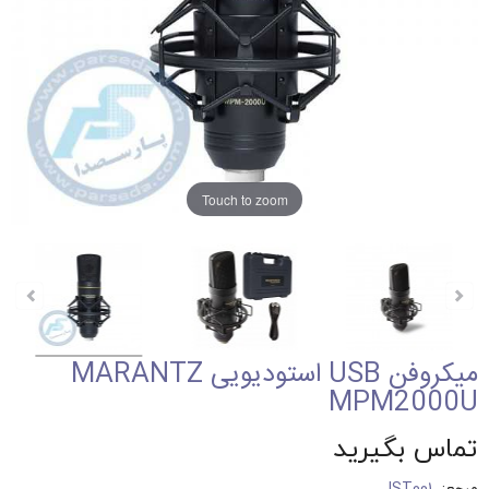
Touch to zoom
میکروفن USB استودیویی MARANTZ
MPM2000U
تماس بگیرید
مرجع:
IST001