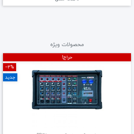
محصولات ویژه
حراج!
‎−2%
جدید