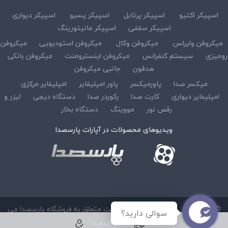
اسپیکر اکتیو
اسپیکر پرتابل
اسپیکر پسیو
اسپیکر دیواری
اسپیکر سقفی
اسپیکر مانیتورینگ
میکروفن وایرلس
میکروفن وکال
میکروفن استودیویی
میکروفن
رومیزی
سیستم کنفرانس
میکروفن اینسترومنت
میکروفن بانکی
هدفون
جانبی میکروفن
میکسر صدا
پاورمیکسر
پاور امپلیفایر
امپلیفایر مرکزی
امپلیفایر دیواری
کارت صدا
رکوردر صدا
دستگاه دیجی
لیزر و
رقص نور
مووینگ
دستگاه بخار
ویدیوهای محصولات در آپارات پارسصدا
© کلیه حقوق مادی و معنوی این سایت متعلق به فروشگاه پارسصدا می
سوالی دارید؟
باشد :
پارسصدا