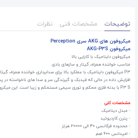
توضیحات
مشخصات فنی
نظرات
میکروفون های ‏AKG‏ سری ‏Perception
میکروفون ‏AKG-P3S‏
‏
میکروفون داینامیک با کارایی بالا
مناسب خواننده همراه، گیتار و سازهای بادی
افزایش داده در حالی که فیدبک و گیرندگی سر و صدا های ناخواسته در پش
P3 S‏ با بدنه فلزی محکم و توری سیمی مستحکم و زیبا است. این میکروفون دارای کلید روشن / خاموش برای کاربری آسان ‏است. ‏
مشخصات کلی
‏- مبدل دینامیک
‏- پترن کاردیوئید
‏- محدوده فرکانسی 40 الی 20000 هرتز
‏- امپدانس 600 اهم