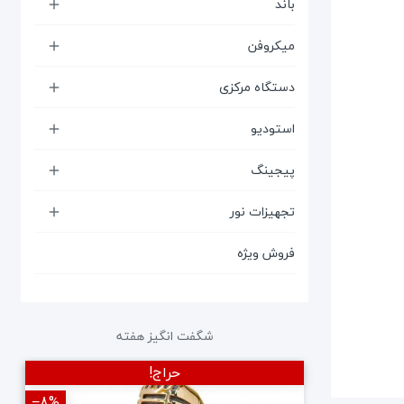
باند

میکروفن

دستگاه مرکزی

استودیو

پیجینگ

تجهیزات نور

فروش ویژه
شگفت انگیز هفته
حراج!
‎−8%
‎−12%