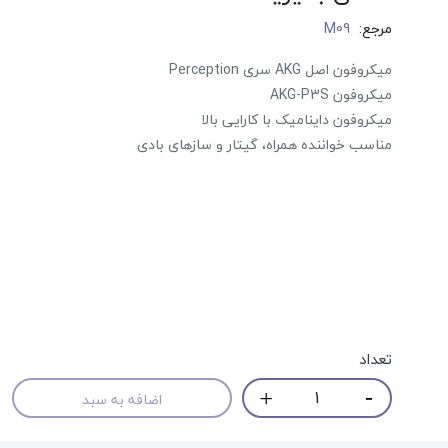
مرجع:
M09
میکروفون اصل ‏AKG‏ سری ‏Perception
میکروفون ‏AKG-P3S‏ ‏
میکروفون داینامیک با کارایی بالا
مناسب خواننده همراه، گیتار و سازهای بادی
تعداد
اضافه به سبد
حراج!