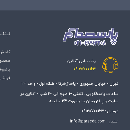
لینک 
کاهش 
محصول
پشتیبانی آنلاین:
09120700163
پرفروش
فروش 
تهران - خیابان جمهوری - پاساژ شرکا - طبقه اول - واحد 30
ساعات پاسخگویی : تلفنی 10 صبح الی 20 شب - آنلاین در
سایت و پیام رسان ها بصورت 24 ساعته
موبایل :
09120700163
ایمیل :
info@parseda.com