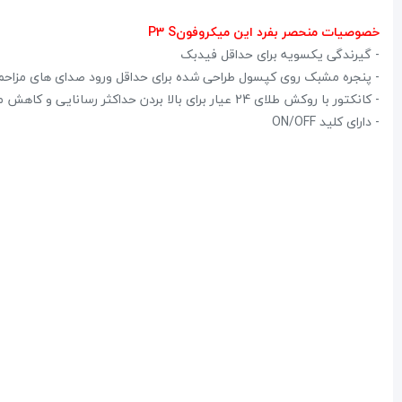
خصوصیات منحصر بفرد این میکروفون‎ P3 S
‏- گیرندگی یکسویه برای حداقل فیدبک
‏- پنجره مشبک روی کپسول طراحی شده برای حداقل ورود صدای های مزاحم 
‏- کانکتور با روکش طلای 24 عیار برای بالا بردن حداکثر رسانایی و کاهش مقاومت
‏- دارای کلید ‏ON/OFF