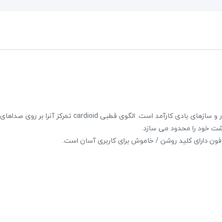
پکیج اسپیکر پرتابل EDISON Es6000
P3‎‏ میکروفون داینامیک با عملکرد بالا برای صدابرداری خواننده همراه، گیتار و سازهای بادی‎ ‎کارآمد است. الگوی قطب
39,600,000 تومان
45,000,000 تومان
ت ‏خود را محدود می سازد.‏
علاقه مندی
2 نظر