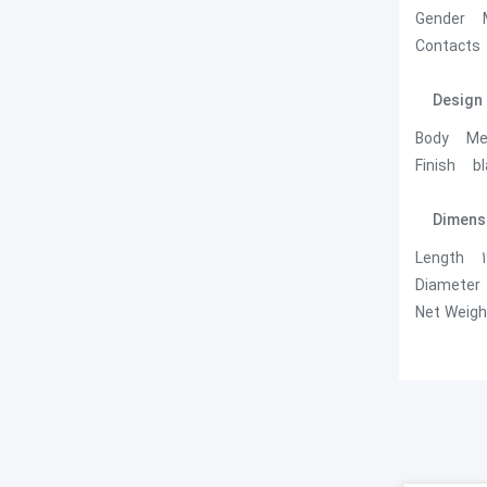
Gender M
Contacts 
Design
Body Meta
Finish bla
Dimens
Length ‎1
Diameter 
Net ‎Weigh