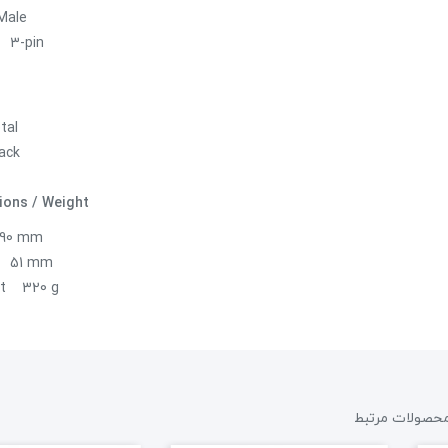
ale ‎
‎3-pin ‎
l ‎
ck ‎
ions / Weight
90 mm ‎
‎51 mm ‎
t ‎320 g ‎
حصولات مرتبط