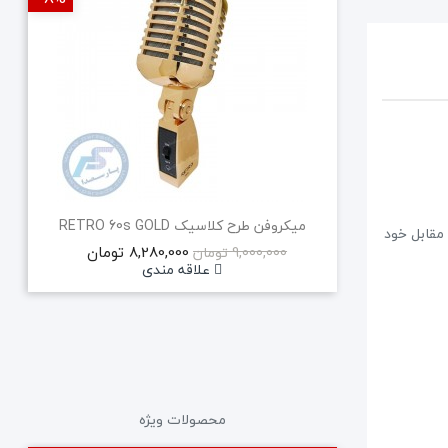
میکروفن طرح کلاسیک RETRO 60s GOLD
ی ‏cardioid‏ تمرکز آنرا بر روی صداهای مقابل خود
8,280,000 تومان
9,000,000 تومان
علاقه مندی
محصولات ویژه