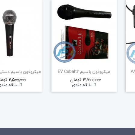
میکروفون باسیم EV Cobalt6
3,700,000 تومان
2,500,000 تومان
علاقه مندی
علاقه مند