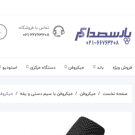
تماس با فروشگاه:
021-66763208
فروش ویژه
باند
میکروفن
دستگاه مرکزی
استودیو
صفحه نخست
میکروفن
میکروفن با سیم دستی و یقه
میکروفن  P3s