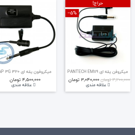
حراج!
‎−5%
میکروفن یقه ای PANTECH EM119
میکروفون یقه ای AAP 3G 320
3,040,000 تومان
4,500,000 تومان
3,200,000 تومان
علاقه مندی
علاقه مندی