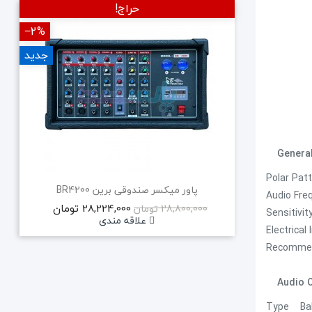
حراج!
‎−2%
‎−5%
جدید
Polar Patt
پاور میکسر صندوقی برین BR4200
Audio Fre
28,224,000 تومان
28,800,000 تومان
Sensitivit
علاقه مندی
Electrica
Recommen
Audio 
Type Bala