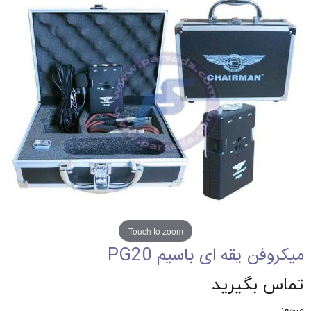
Touch to zoom
میکروفن یقه ای باسیم PG20
تماس بگیرید
مرجع: