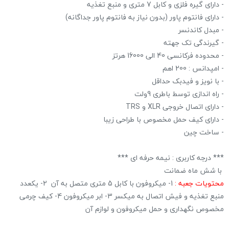
- دارای گیره فلزی و کابل 7 متری و منبع تغذیه
- دارای فانتوم پاور (بدون نیاز به فانتوم پاور جداگانه)
- مبدل کاندنسر
- گیرندگی تک جهته
- محدوده فرکانسی 40 الی 16000 هرتز
- امپدانس : 200 اهم
- با نویز و فیدبک حداقل
- راه اندازی توسط باطری 9ولت ‏
- دارای اتصال خروجی XLR و TRS
- دارای کیف حمل مخصوص با طراحی زیبا
- ساخت چین
*** درجه کاربری : نیمه حرفه ای ***
با شش ماه ضمانت
محتویات جعبه :
1- میکروفون با کابل 5 متری متصل به آن 2- یکعدد
منبع تغذیه و فیش اتصال به میکسر 3- ابر میکروفون 4- کیف چرمی
مخصوص نگهداری و حمل میکروفون و لوازم آن