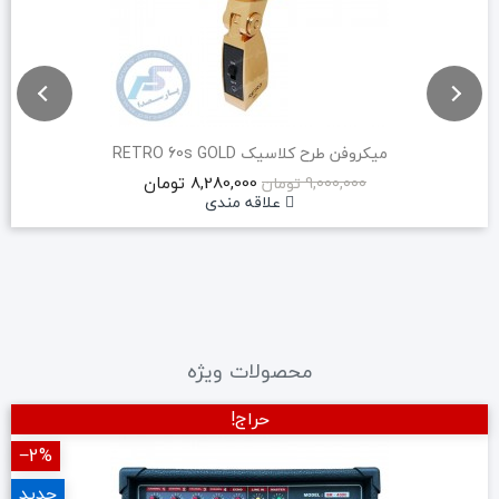
میکروفن طرح کلاسیک RETRO 60s GOLD
8,280,000 تومان
9,000,000 تومان
علاقه مندی
محصولات ویژه
حراج!
‎−2%
جدید