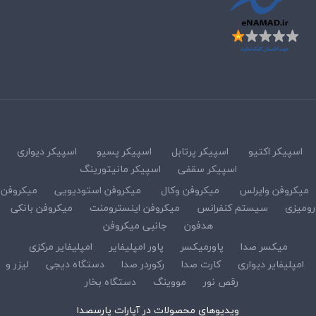
اسپیکر اکتیو
اسپیکر پرتابل
اسپیکر پسیو
اسپیکر دیواری
اسپیکر سقفی
اسپیکر مانیتورینگ
میکروفن وایرلس
میکروفن وکال
میکروفن استودیویی
میکروفن
رومیزی
سیستم کنفرانس
میکروفن اینسترومنت
میکروفن بانکی
هدفون
جانبی میکروفن
میکسر صدا
پاورمیکسر
پاور امپلیفایر
امپلیفایر مرکزی
امپلیفایر دیواری
کارت صدا
رکوردر صدا
دستگاه دیجی
لیزر و
رقص نور
مووینگ
دستگاه بخار
ویدیوهای محصولات در آپارات پارسصدا