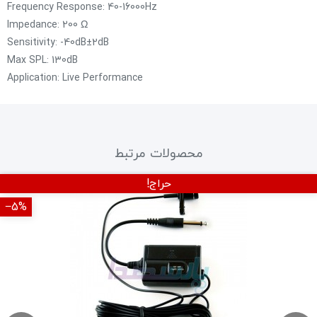
Frequency Response: 40-16000Hz
Impedance: 200 Ω
Sensitivity: -40dB±2dB
Max SPL: 130dB
Application: Live Performance
محصولات مرتبط
حراج!
‎−5%