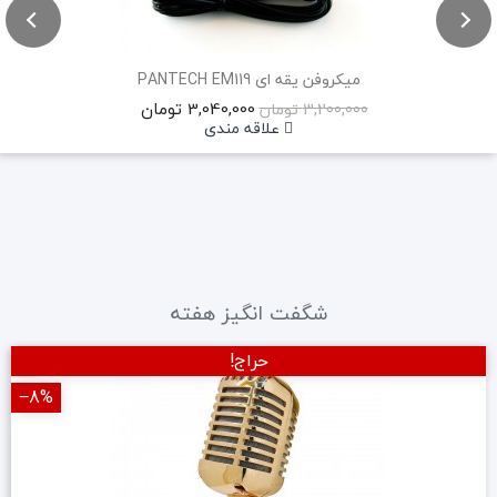
میکروفن یقه ای PANTECH EM119
3,040,000 تومان
3,200,000 تومان
علاقه مندی
شگفت انگیز هفته
حراج!
‎−8%