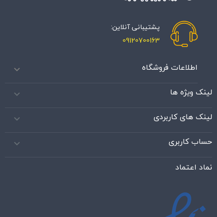
پشتیبانی آنلاین:
09120700163
اطلاعات فروشگاه

لینک ویژه ها

لینک های کاربردی

حساب کاربری

نماد اعتماد