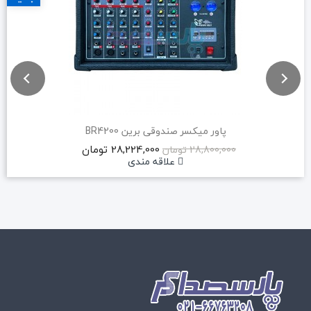
پاور میکسر صندوقی برین BR4200
28,224,000 تومان
28,800,000 تومان
علاقه مندی