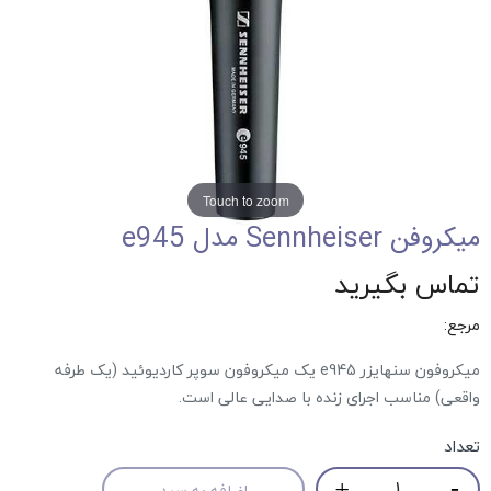
Touch to zoom
میکروفن Sennheiser مدل e945
تماس بگیرید
مرجع:
میکروفون سنهایزر e945 یک میکروفون سوپر کاردیوئید (یک طرفه
واقعی) مناسب اجرای زنده با صدایی عالی است.
تعداد
اضافه به سبد