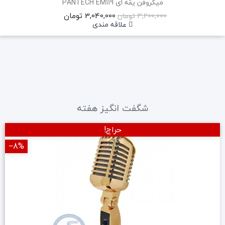
میکروفن یقه ای PANTECH EM119
3,040,000 تومان
3,200,000 تومان
علاقه مندی
شگفت انگیز هفته
حراج!
‎−8%