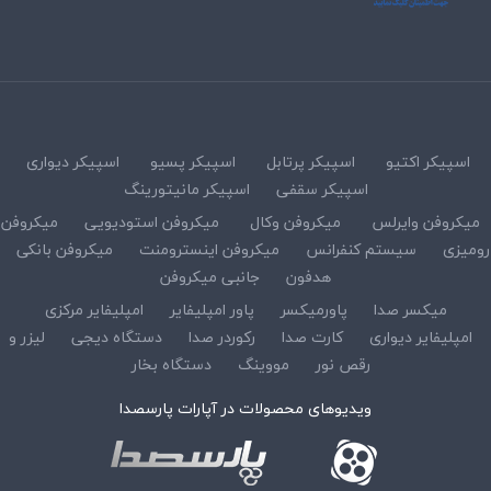
اسپیکر اکتیو
اسپیکر پرتابل
اسپیکر پسیو
اسپیکر دیواری
اسپیکر سقفی
اسپیکر مانیتورینگ
میکروفن وایرلس
میکروفن وکال
میکروفن استودیویی
میکروفن
رومیزی
سیستم کنفرانس
میکروفن اینسترومنت
میکروفن بانکی
هدفون
جانبی میکروفن
میکسر صدا
پاورمیکسر
پاور امپلیفایر
امپلیفایر مرکزی
امپلیفایر دیواری
کارت صدا
رکوردر صدا
دستگاه دیجی
لیزر و
رقص نور
مووینگ
دستگاه بخار
ویدیوهای محصولات در آپارات پارسصدا