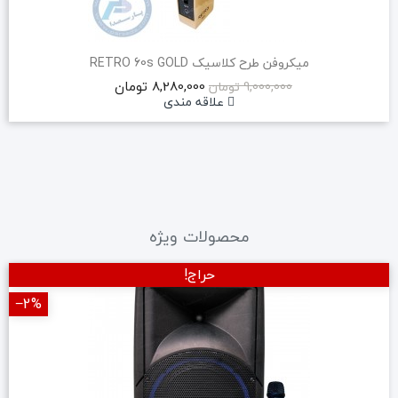
میکروفن طرح کلاسیک RETRO 60s GOLD
8,280,000 تومان
9,000,000 تومان
علاقه مندی
محصولات ویژه
حراج!
‎−2%