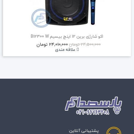
اکو شارژی برین 12 اینچ بیسیم B12300 W
24,010,000 تومان
24,500,000 تومان
علاقه مندی
پشتیبانی آنلاین: