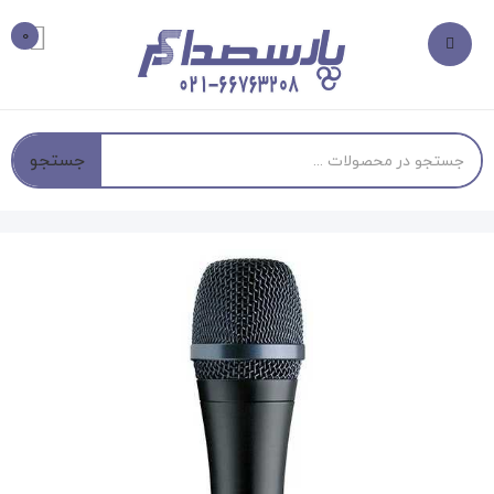
0
جستجو