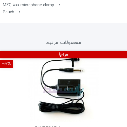
• MZQ 800 microphone clamp
• Pouch
محصولات مرتبط
حراج!
‎−5%