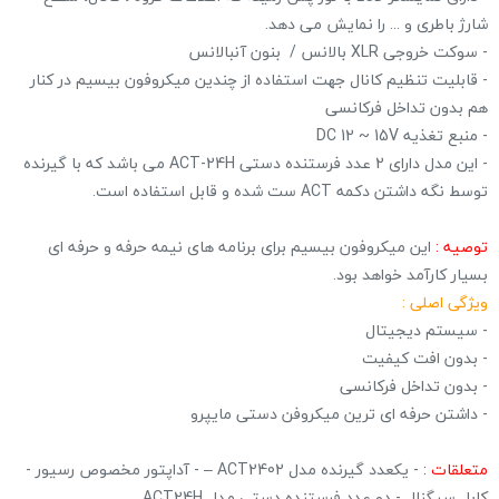
شارژ باطری و ... را نمایش می دهد.
- سوکت خروجی XLR بالانس / بنون آنبالانس
- قابلیت تنظیم کانال جهت استفاده از چندین میکروفون بیسیم در کنار
هم بدون تداخل فرکانسی
- منبع تغذیه DC 12 ~ 15V
- این مدل دارای 2 عدد فرستنده دستی ACT-24H می باشد که با گیرنده
توسط نگه داشتن دکمه ACT ست شده و قابل استفاده است.
توصیه :
این میکروفون بیسیم برای برنامه های نیمه حرفه و حرفه ای
بسیار کارآمد خواهد بود.
ویژگی اصلی :
- سیستم دیجیتال
- بدون افت کیفیت
- بدون تداخل فرکانسی
- داشتن حرفه ای ترین میکروفن دستی مایپرو
متعلقات :
- یکعدد گیرنده مدل ACT2402 – - آداپتور مخصوص رسیور -
کابل سیگنال - دو عدد فرستنده دستی مدل ACT24H