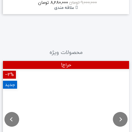
8,280,000 تومان
9,000,000 تومان
علاقه مندی
محصولات ویژه
حراج!
‎−2%
جدید