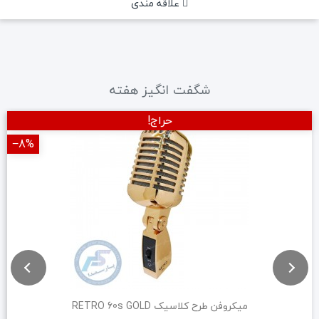
علاقه مندی
شگفت انگیز هفته
حراج!
‎−8%
میکروفن طرح کلاسیک RETRO 60s GOLD