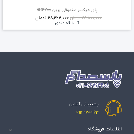
پاور میکسر صندوقی برین BR4200
28,224,000 تومان
28,800,000 تومان
علاقه مندی
پشتیبانی آنلاین:
09120700163
اطلاعات فروشگاه
