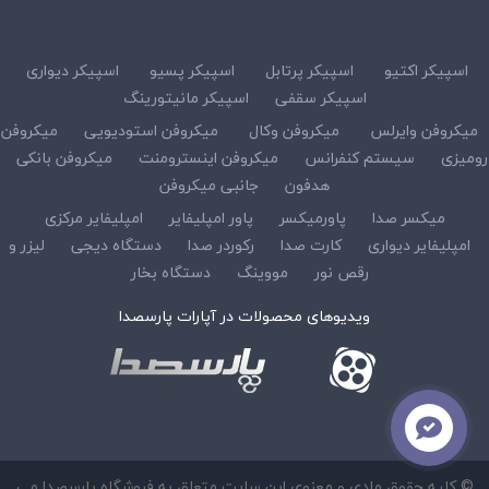
اسپیکر اکتیو
اسپیکر پرتابل
اسپیکر پسیو
اسپیکر دیواری
اسپیکر سقفی
اسپیکر مانیتورینگ
میکروفن وایرلس
میکروفن وکال
میکروفن استودیویی
میکروفن
رومیزی
سیستم کنفرانس
میکروفن اینسترومنت
میکروفن بانکی
هدفون
جانبی میکروفن
میکسر صدا
پاورمیکسر
پاور امپلیفایر
امپلیفایر مرکزی
امپلیفایر دیواری
کارت صدا
رکوردر صدا
دستگاه دیجی
لیزر و
رقص نور
مووینگ
دستگاه بخار
ویدیوهای محصولات در آپارات پارسصدا
© کلیه حقوق مادی و معنوی این سایت متعلق به فروشگاه پارسصدا می