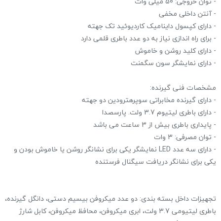
- توان خروجی: 50 میلی وات
- آنتن داخلی مخفی
- دارای کپسول داینامیک کاردیوئید تک جهته
- برای راه اندازی نیاز به دو عدد باطری قلمی دارد
- دارای کلید روشن و خاموش
- دارای نمایشگر سون سگمنت
مشخصات فنی گیرنده:
- دارای گیرنده مخابراتی سوپرهترودین دو جهته
- دارای باطری لیتیوم 3.7 ولت. پارسصدا
- پایداری باطری بیش از 3 ساعت می باشد
- توان مصرفی: 3 وات
- دارای سه عدد LED نمایشگر یکی برای نشانگر روشن یا خاموش بودن و
یکی برای نشانگر دریافت سیگنال فرستنده
تجهیزات داخل بسته بندی: دو عدد میکروفن بیسیم دستی، دانگل گیرنده،
باطری لیتیومی 3.7 ولت، ابری میکروفن، محافظ میکروفن، کابل شارژ