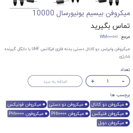
میکروفن بیسیم یونیورسال 10000
تماس بگیرید
مرجع:
WM000101
میکروفن وایرلس دو کانال دستی بدنه فلزی فرکانس UHF با دانگل گیرنده
شارژی
تعداد
اضافه به سبد
برچسب ها
میکروفن دو کانال
میکروفن دو دستی
میکروفن فونیکس
میکروفن فنیکس
میکروفن PH10000
میکروفون PH10000
میکروفن دوبل