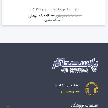
پاور میکسر صندوقی برین BR4200
28,224,000 تومان
28,800,000 تومان
علاقه مندی
پشتیبانی آنلاین:
09120700163
اطلاعات فروشگاه
