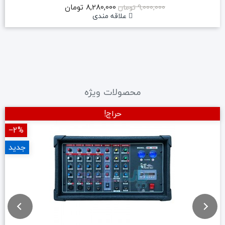
8,280,000 تومان
9,000,000 تومان
علاقه مندی
محصولات ویژه
حراج!
‎−2%
جدید