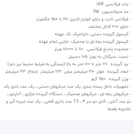
- باند فرکانسی UHF
- مد مدولاسیون: FM
- فرکانس ثابت و دارای کوارتز کنترل 610 تا 950 مگاهرتز
- دارای 200 کانال مختلف
- کپسول گیرنده دستی: داینامیک تک جهته
- کپسول گیرنده یقه ای یا هدمیک: خازنی تمام جهته
- محدوده پاسخ فرکانسی : 80 تا 18000 هرتز
- نسبت سیگنال به نویز: 105 دسیبل
- برد گیرنده : 70 متر تا 100 متر به بالا (بستگی به شرایط محیط نیز دارد)
- ابعاد گیرنده : طول: 210 میلیمتر عرض: 172 میلیمتر ارتفاع: 43 میلیمتر
- وزن گیرنده : 950 گرم
- تجهیزات داخل بسته بندی: یک عدد میکروفن دستی ، یک عدد بادی پک
، میکروفن یقه ای ، میکروفن هدمیک ، دستگاه گیرنده مرکزی ، آداپتور ،
دو عدد آنتن ، کابل دو سر TS ، 4 عدد باتری قلمی ، یک عدد ضربه گیر و
دفترچه راهنما