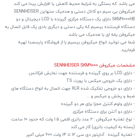
می باشد. که بستگی به شرایط محیط کاهش یا افزایش پیدا می کند.
میکروفن بی سیم دو کانال دستی و هدمیک سنهایزر SENNHEISER
SKM9000HB دارای یک دستگاه مرکزی گیرنده با LCD دیجیتال و دو
دستگاه فرستنده بیسیم که یکی دستی و دیگری بادی پک قابل اتصال به
میکروفن یقه ای یا هدمیک می باشد.
شما می توانید انواع میکروفن بیسیم را از فروشگاه پارسصدا تهیه
فرمایید.
مشخصات میکروفن SENNHEISER SKM9000:
- دارای LCD بر روی گیرنده و فرستنده جهت نمایش فرکانس.
- دارای یک خروجی میکس با پورت TS
- دارای دو خروجی تفکیک شده XLR جهت اتصال به انواع دستگاه های
ضبط و پخش و میکسر و ...
- دارای ولوم کنترل مجزا برای هر دو گیرنده
- دارای دو آنتن برای دستگاه مرکزی
- نوع تغذیه میکروفن : 2 عدد باتری قلمی 1.5 ولت که حدود 10 ساعت
(بسته به کیفیت باتری) کار می کند
- تغذیه گیرنده : آداپتور دی سی 12 تا 14 ولت 600 میلی آمپر