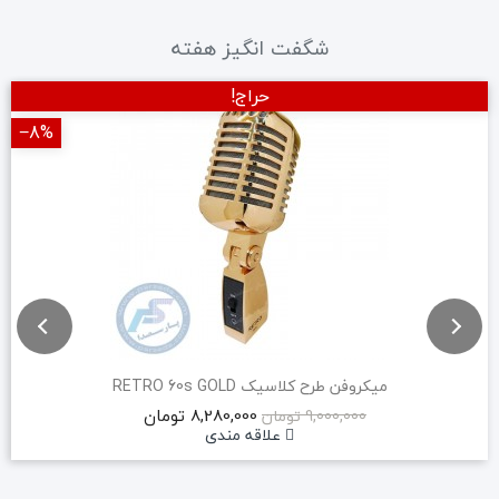
شگفت انگیز هفته
حراج!
‎−8%
میکروفن طرح کلاسیک RETRO 60s GOLD
8,280,000 تومان
9,000,000 تومان
علاقه مندی