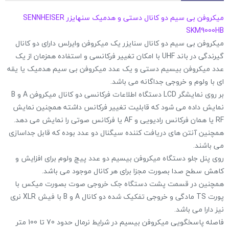
میکروفن بی سیم دو کانال دستی و هدمیک سنهایزر SENNHEISER
SKM9000HB
میکروفن بی سیم دو کانال سنایزر یک میکروفن وایرلس دارای دو کانال
گیرندگی در باند UHF با امکان تغییر فرکانسی و استفاده همزمان از یک
عدد میکروفن بیسیم دستی و یک عدد میکروفن بی سیم هدمیک یا یقه
ای با ولوم و خروجی جداگانه می باشد.
بر روی نمایشگر LCD دستگاه اطلاعات فرکانسی دو کانال میکروفن A و B
نمایش داده می شود که قابلیت تغییر فرکانس داشته همچنین نمایش
RF یا همان فرکانس رادیویی و AF یا فرکانس صوتی را نمایش می دهد.
همچنین آنتن های دریافت کننده سیگنال دو عدد بوده که قابل جداسازی
می باشند.
روی پنل جلو دستگاه میکروفن بیسیم دو عدد پیچ ولوم برای افزایش و
کاهش سطح صدا بصورت مجزا برای هر کانال موجود می باشد.
همچنین در قسمت پشت دستگاه جک خروجی صوت بصورت میکس با
پورت TS مادگی و خروجی تفکیک شده دو کانال A و B با فیش XLR نری
نیز دارا می باشد.
فاصله پاسخگویی میکروفن بیسیم در شرایط نرمال حدود 70 تا 100 متر