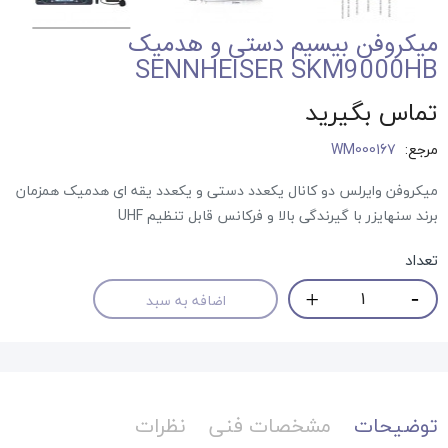
میکروفن بیسیم دستی و هدمیک
SENNHEISER SKM9000HB
تماس بگیرید
مرجع:
WM000167
میکروفن وایرلس دو کانال یکعدد دستی و یکعدد یقه ای هدمیک همزمان
برند سنهایزر با گیرندگی بالا و فرکانس قابل تنظیم UHF
تعداد
اضافه به سبد
توضیحات
مشخصات فنی
نظرات