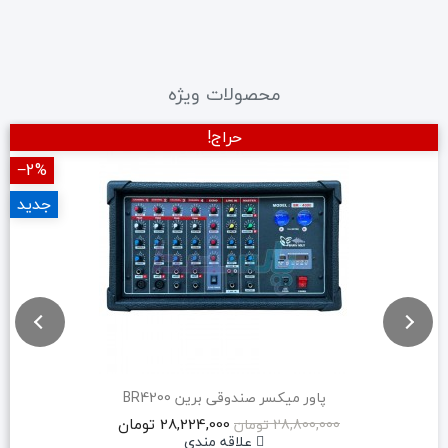
محصولات ویژه
حراج!
‎−2%
جدید
پاور میکسر صندوقی برین BR4200
28,224,000 تومان
28,800,000 تومان
علاقه مندی