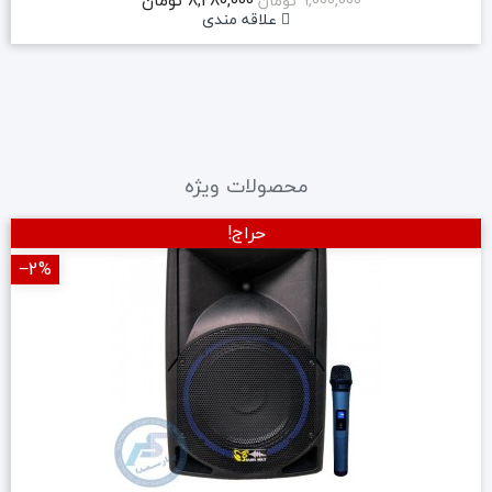
8,280,000 تومان
9,000,000 تومان
علاقه مندی
محصولات ویژه
حراج!
‎−2%