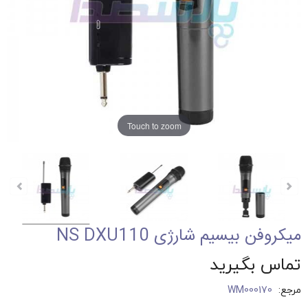
Touch to zoom
میکروفن بیسیم شارژی NS DXU110
تماس بگیرید
مرجع:
WM000170