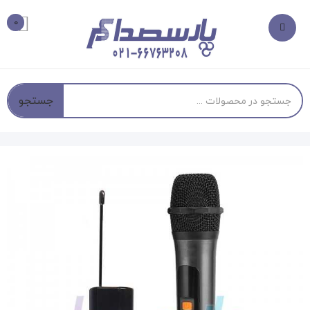
0
جستجو