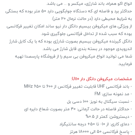
انواع اکو همراه، باند شارژی، میکسر و ... می باشد.
حداکثر برد و فاصله ای که دستگاه جوابگویی دارد 50 متر بوده که بستگی
به شرایط محیطی دارد (در حالت نرمال 20 متر).
از ویژگی های میکروفن بیسیم دانگل دار نیو ساند امکان تغییر فرکانسی
بوده که سبب شده از تداخل فرکانسی جلوگیری شود.
دانگل گیرنده میکروفن بیسیم بصورت شارژی بوده که با یک کابل شارژ
اندرویدی موجود در بسته بندی قابل شارژ می باشد.
شما می توانید انواع میکروفن بی سیم را از فروشگاه پارسصدا تهیه
فرمایید.
مشخصات میکروفن دانگل دار U110:
- باند فرکانسی UHF قابلیت تغییر فرکانس از 600 تا 650 MHz
- مد نمونه سازی: FM
- نسبت سیگنال به نویز: 100 دسی بل
- حداکثر فاصله در حالت آرمانی: 40 متر بصورت شعاع دایره ای
- دیستروشن: کمتر از 0.5%
- دمای کاری: از 10- تا 50+ درجه سانتیگراد
- پاسخ فرکانسی 50 الی 18000 هرتز