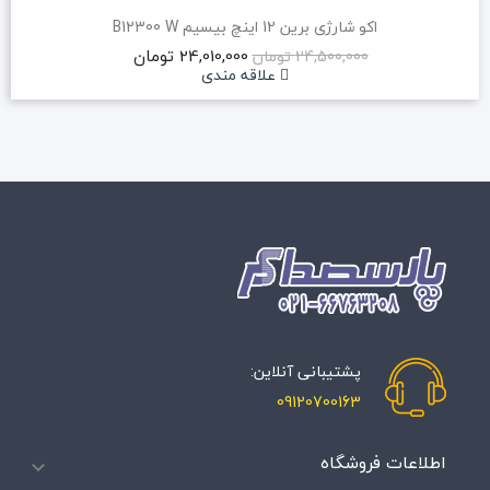
اکو شارژی برین 12 اینچ بیسیم B12300 W
24,010,000 تومان
24,500,000 تومان
علاقه مندی
پشتیبانی آنلاین:
09120700163
اطلاعات فروشگاه
