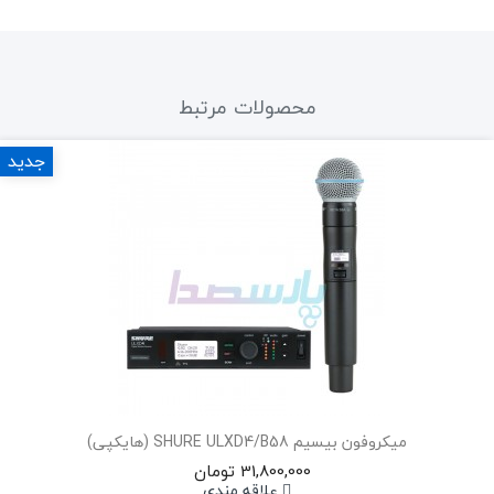
محصولات مرتبط
جدید
میکروفون بیسیم SHURE ULXD4/B58 (هایکپی)
31,800,000 تومان
علاقه مندی