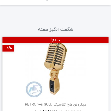
شگفت انگیز هفته
حراج!
‎−8%
میکروفن طرح کلاسیک RETRO 60s GOLD