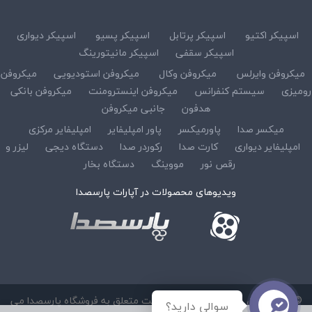
اسپیکر اکتیو
اسپیکر پرتابل
اسپیکر پسیو
اسپیکر دیواری
اسپیکر سقفی
اسپیکر مانیتورینگ
میکروفن وایرلس
میکروفن وکال
میکروفن استودیویی
میکروفن
رومیزی
سیستم کنفرانس
میکروفن اینسترومنت
میکروفن بانکی
هدفون
جانبی میکروفن
میکسر صدا
پاورمیکسر
پاور امپلیفایر
امپلیفایر مرکزی
امپلیفایر دیواری
کارت صدا
رکوردر صدا
دستگاه دیجی
لیزر و
رقص نور
مووینگ
دستگاه بخار
ویدیوهای محصولات در آپارات پارسصدا
© کلیه حقوق مادی و معنوی این سایت متعلق به فروشگاه پارسصدا می
سوالی دارید؟